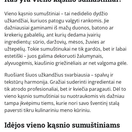
Vieno kąsnio sumuštiniai – tai nedidelio dydžio
užkandžiai, kuriuos patogu valgyti rankomis. Jie
dažniausiai gaminami iš mažų duonos, batono ar
krekerių gabalėlių, ant kurių dedama įvairių
ingredientų: sūrio, daržovių, mėsos, žuvies ar
užtepėlių. Tokie sumuštinukai ne tik gardūs, bet ir labai
estetiški – juos galima dekoruoti žalumynais,
alyvuogėmis, kiaušinio griežinėliais ar net valgoma gėle.
Ruošiant šiuos užkandžius svarbiausia – spalvų ir
tekstūrų harmonija. Gražiai suderinti ingredientai ne
tik atrodo profesionaliai, bet ir kviečia paragauti. Dėl to
vieno kąsnio sumuštiniai su nuotraukomis vis dažniau
tampa įkvėpimu tiems, kurie nori savo šventinį stalą
paversti tikru kulinariniu meno kūriniu.
Idėjos vieno kąsnio sumuštiniams