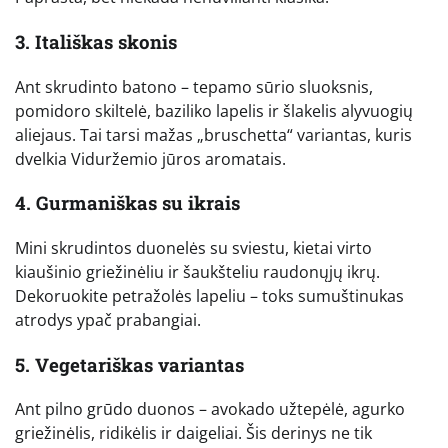
3. Itališkas skonis
Ant skrudinto batono – tepamo sūrio sluoksnis,
pomidoro skiltelė, baziliko lapelis ir šlakelis alyvuogių
aliejaus. Tai tarsi mažas „bruschetta“ variantas, kuris
dvelkia Viduržemio jūros aromatais.
4. Gurmaniškas su ikrais
Mini skrudintos duonelės su sviestu, kietai virto
kiaušinio griežinėliu ir šaukšteliu raudonųjų ikrų.
Dekoruokite petražolės lapeliu – toks sumuštinukas
atrodys ypač prabangiai.
5. Vegetariškas variantas
Ant pilno grūdo duonos – avokado užtepėlė, agurko
griežinėlis, ridikėlis ir daigeliai. Šis derinys ne tik