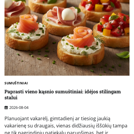
SUMUŠTINIAI
Paprasti vieno kąsnio sumuštiniai: idėjos stilingam
stalui
2026-08-04
Planuojant vakarėlį, gimtadienį ar tiesiog jaukią
vakarienę su draugais, vienas didžiausių iššūkių tampa
ne tik pagrindinių patiekalų paruošimas, bet ir