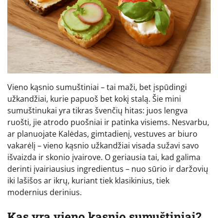
Vieno kąsnio sumuštiniai – tai maži, bet įspūdingi
užkandžiai, kurie papuoš bet kokį stalą. Šie mini
sumuštinukai yra tikras švenčių hitas: juos lengva
ruošti, jie atrodo puošniai ir patinka visiems. Nesvarbu,
ar planuojate Kalėdas, gimtadienį, vestuves ar biuro
vakarėlį – vieno kąsnio užkandžiai visada sužavi savo
išvaizda ir skonio įvairove. O geriausia tai, kad galima
derinti įvairiausius ingredientus – nuo sūrio ir daržovių
iki lašišos ar ikrų, kuriant tiek klasikinius, tiek
modernius derinius.
Kas yra vieno kąsnio sumuštiniai?