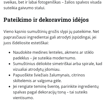
sveikas, bet ir labai fotogeniškas – žalios spalvos visada
suteikia gaivumo stalui.
Pateikimo ir dekoravimo idėjos
Vieno kąsnio sumuštinių grožis slypi jų pateikime. Net
paprasčiausi ingredientai gali atrodyti įspūdingai, jei
juos išdėliosite estetiškai:
Naudokite medines lenteles, akmens ar stiklo
padėklus – jie suteikia modernumo.
Sumuštinius dėliokite simetriškai arba spirale, kad
vizualiai atrodytų įdomiau.
Papuoškite šviežiais žalumynais, citrinos
skiltelėmis ar valgoma gėle.
Jei rengiate teminę šventę, parinkite ingredientų
spalvas pagal dekoracijų toną – tai suteiks
vientisumo.