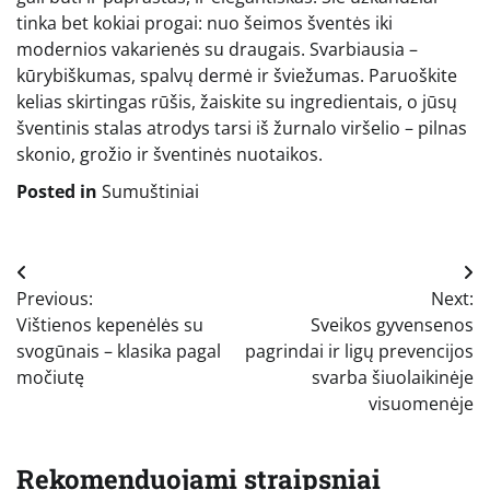
tinka bet kokiai progai: nuo šeimos šventės iki
modernios vakarienės su draugais. Svarbiausia –
kūrybiškumas, spalvų dermė ir šviežumas. Paruoškite
kelias skirtingas rūšis, žaiskite su ingredientais, o jūsų
šventinis stalas atrodys tarsi iš žurnalo viršelio – pilnas
skonio, grožio ir šventinės nuotaikos.
Posted in
Sumuštiniai
Navigacija
Previous:
Next:
tarp
Vištienos kepenėlės su
Sveikos gyvensenos
įrašų
svogūnais – klasika pagal
pagrindai ir ligų prevencijos
močiutę
svarba šiuolaikinėje
visuomenėje
Rekomenduojami straipsniai