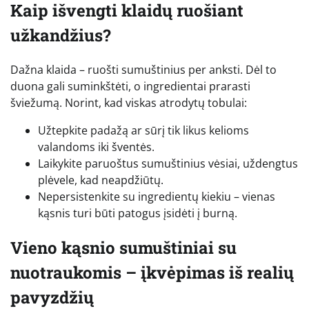
Kaip išvengti klaidų ruošiant
užkandžius?
Dažna klaida – ruošti sumuštinius per anksti. Dėl to
duona gali suminkštėti, o ingredientai prarasti
šviežumą. Norint, kad viskas atrodytų tobulai:
Užtepkite padažą ar sūrį tik likus kelioms
valandoms iki šventės.
Laikykite paruoštus sumuštinius vėsiai, uždengtus
plėvele, kad neapdžiūtų.
Nepersistenkite su ingredientų kiekiu – vienas
kąsnis turi būti patogus įsidėti į burną.
Vieno kąsnio sumuštiniai su
nuotraukomis – įkvėpimas iš realių
pavyzdžių