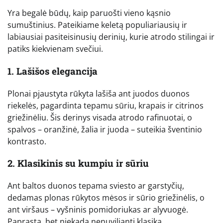
Yra begalė būdų, kaip paruošti vieno kąsnio
sumuštinius. Pateikiame keletą populiariausių ir
labiausiai pasiteisinusių derinių, kurie atrodo stilingai ir
patiks kiekvienam svečiui.
1. Lašišos elegancija
Plonai pjaustyta rūkyta lašiša ant juodos duonos
riekelės, pagardinta tepamu sūriu, krapais ir citrinos
griežinėliu. Šis derinys visada atrodo rafinuotai, o
spalvos – oranžinė, žalia ir juoda – suteikia šventinio
kontrasto.
2. Klasikinis su kumpiu ir sūriu
Ant baltos duonos tepama sviesto ar garstyčių,
dedamas plonas rūkytos mėsos ir sūrio griežinėlis, o
ant viršaus – vyšninis pomidoriukas ar alyvuogė.
Paprasta, bet niekada nenuvilianti klasika.