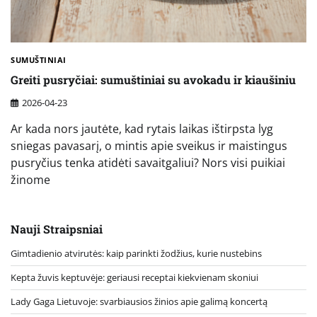
SUMUŠTINIAI
Greiti pusryčiai: sumuštiniai su avokadu ir kiaušiniu
2026-04-23
Ar kada nors jautėte, kad rytais laikas ištirpsta lyg
sniegas pavasarį, o mintis apie sveikus ir maistingus
pusryčius tenka atidėti savaitgaliui? Nors visi puikiai
žinome
Nauji Straipsniai
Gimtadienio atvirutės: kaip parinkti žodžius, kurie nustebins
Kepta žuvis keptuvėje: geriausi receptai kiekvienam skoniui
Lady Gaga Lietuvoje: svarbiausios žinios apie galimą koncertą