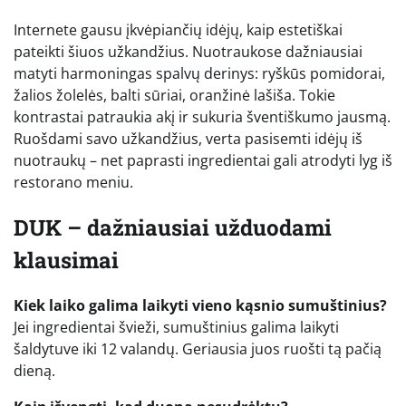
Internete gausu įkvėpiančių idėjų, kaip estetiškai
pateikti šiuos užkandžius. Nuotraukose dažniausiai
matyti harmoningas spalvų derinys: ryškūs pomidorai,
žalios žolelės, balti sūriai, oranžinė lašiša. Tokie
kontrastai patraukia akį ir sukuria šventiškumo jausmą.
Ruošdami savo užkandžius, verta pasisemti idėjų iš
nuotraukų – net paprasti ingredientai gali atrodyti lyg iš
restorano meniu.
DUK – dažniausiai užduodami
klausimai
Kiek laiko galima laikyti vieno kąsnio sumuštinius?
Jei ingredientai švieži, sumuštinius galima laikyti
šaldytuve iki 12 valandų. Geriausia juos ruošti tą pačią
dieną.