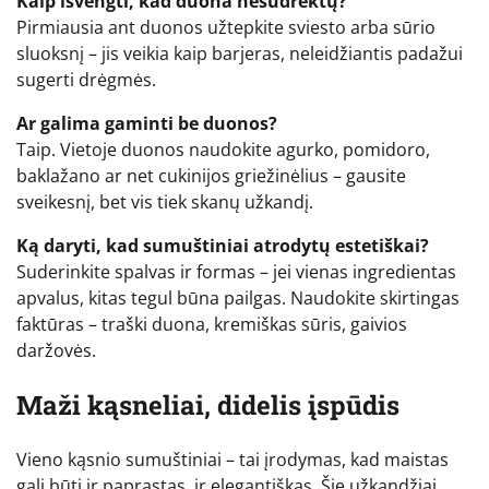
Kaip išvengti, kad duona nesudrėktų?
Pirmiausia ant duonos užtepkite sviesto arba sūrio
sluoksnį – jis veikia kaip barjeras, neleidžiantis padažui
sugerti drėgmės.
Ar galima gaminti be duonos?
Taip. Vietoje duonos naudokite agurko, pomidoro,
baklažano ar net cukinijos griežinėlius – gausite
sveikesnį, bet vis tiek skanų užkandį.
Ką daryti, kad sumuštiniai atrodytų estetiškai?
Suderinkite spalvas ir formas – jei vienas ingredientas
apvalus, kitas tegul būna pailgas. Naudokite skirtingas
faktūras – traški duona, kremiškas sūris, gaivios
daržovės.
Maži kąsneliai, didelis įspūdis
Vieno kąsnio sumuštiniai – tai įrodymas, kad maistas
gali būti ir paprastas, ir elegantiškas. Šie užkandžiai