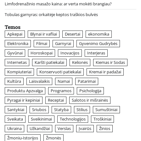
Limfodrenažinio masažo kaina: ar verta mokėti brangiau?
Tobulas garnyras: orkaitėje keptos traškios bulvės
Temos
Apkepai
Blynai ir vafliai
Desertai
ekonomika
Elektronika
Filmai
Garnyrai
Gyvenimo Gudrybės
Gyvūnai
Horoskopai
Inovacijos
Interjeras
Internetas
Karšti patiekalai
Kelionės
Kiemas ir Sodas
Kompiuteriai
Konservuoti patiekalai
Kremai ir padažai
Kultūra
Laisvalaikis
Namai
Patarimai
Produktu Apzvalga
Programos
Psichologija
Pyragai ir kepiniai
Receptai
Salotos ir mišrainės
Santykiai
Sriubos
Statyba
Stilius
Sumuštiniai
Sveikata
Sveikinimai
Technologijos
Troškiniai
Ukraina
Užkandžiai
Verslas
Įvairūs
Žinios
Žmoniu-Istorijos
Žmonės