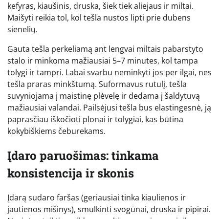
kefyras, kiaušinis, druska, šiek tiek aliejaus ir miltai.
Maišyti reikia tol, kol tešla nustos lipti prie dubens
sienelių.
Gauta tešla perkeliamą ant lengvai miltais pabarstyto
stalo ir minkoma mažiausiai 5–7 minutes, kol tampa
tolygi ir tampri. Labai svarbu neminkyti jos per ilgai, nes
tešla praras minkštumą. Suformavus rutulį, tešla
suvyniojama į maistinę plėvelę ir dedama į šaldytuvą
mažiausiai valandai. Pailsėjusi tešla bus elastingesnė, ją
paprasčiau iškočioti plonai ir tolygiai, kas būtina
kokybiškiems čeburekams.
Įdaro paruošimas: tinkama
konsistencija ir skonis
Įdarą sudaro faršas (geriausiai tinka kiaulienos ir
jautienos mišinys), smulkinti svogūnai, druska ir pipirai.