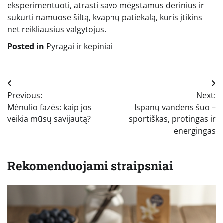
eksperimentuoti, atrasti savo mėgstamus derinius ir
sukurti namuose šiltą, kvapnų patiekalą, kuris įtikins
net reikliausius valgytojus.
Posted in
Pyragai ir kepiniai
Navigacija
Previous:
Next:
tarp
Mėnulio fazės: kaip jos
Ispanų vandens šuo –
įrašų
veikia mūsų savijautą?
sportiškas, protingas ir
energingas
Rekomenduojami straipsniai