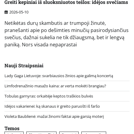
Greiti kepiniai iš sluoksniuotos tešlos: idėjos svečiams
2026-05-10
Netikėtas durų skambutis ar trumpoji žinutė,
pranešanti apie po dešimties minučių pasirodysiančius
svečius, dažnai sukelia ne tik džiaugsmą, bet ir lengvą
paniką. Nors visada nepaprastai
Nauji Straipsniai
Lady Gaga Lietuvoje: svarbiausios žinios apie galimą koncertą
Limfodrenažinio masažo kaina: ar verta mokėti brangiau?
Tobulas garnyras: orkaitėje keptos traškios bulvės
Idėjos vakarienei: ką skanaus ir greito paruošti iš faršo
Violeta Baublienė: mažai žinomi faktai apie garsią moterį
Temos