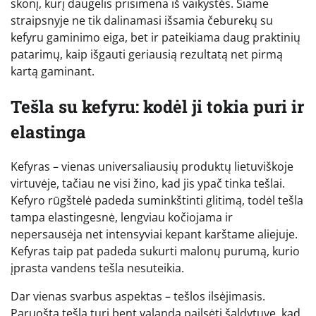
skonį, kurį daugelis prisimena iš vaikystės. Šiame
straipsnyje ne tik dalinamasi išsamia čeburekų su
kefyru gaminimo eiga, bet ir pateikiama daug praktinių
patarimų, kaip išgauti geriausią rezultatą net pirmą
kartą gaminant.
Tešla su kefyru: kodėl ji tokia puri ir
elastinga
Kefyras – vienas universaliausių produktų lietuviškoje
virtuvėje, tačiau ne visi žino, kad jis ypač tinka tešlai.
Kefyro rūgštelė padeda suminkštinti glitimą, todėl tešla
tampa elastingesnė, lengviau kočiojama ir
nepersausėja net intensyviai kepant karštame aliejuje.
Kefyras taip pat padeda sukurti malonų purumą, kurio
įprasta vandens tešla nesuteikia.
Dar vienas svarbus aspektas – tešlos ilsėjimasis.
Paruošta tešla turi bent valandą pailsėti šaldytuve, kad