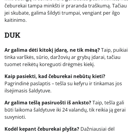
čeburekai tampa minkšti ir praranda traškumą. Tačiau
jei skubate, galima šildyti trumpai, vengiant per ilgo
kaitinimo.
DUK
Ar galima dėti kitokį įdarą, ne tik mėsą?
Taip, puikiai
tinka varškės, sūrio, daržovių ar grybų įdarai, tačiau
tuomet reikėtų koreguoti drėgmės kiekį.
Kaip pasiekti, kad čeburekai nebūtų kieti?
Pagrindinė paslaptis – tešla su kefyru ir tinkamas jos
ilsėjimasis šaldytuve.
Ar galima tešlą pasiruošti iš anksto?
Taip, tešla gali
būti laikoma šaldytuve iki 24 valandų, tik reikia ją gerai
suvynioti.
Kodėl kepant čeburekai plyšta?
Dažniausiai dėl