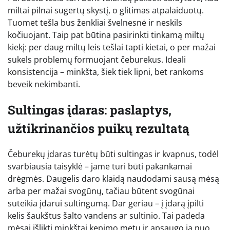
miltai pilnai sugertų skystį, o glitimas atpalaiduotų.
Tuomet tešla bus ženkliai švelnesnė ir neskils
kočiuojant. Taip pat būtina pasirinkti tinkamą miltų
kiekį: per daug miltų leis tešlai tapti kietai, o per mažai
sukels problemų formuojant čeburekus. Ideali
konsistencija – minkšta, šiek tiek lipni, bet rankoms
beveik nekimbanti.
Sultingas įdaras: paslaptys,
užtikrinančios puikų rezultatą
Čeburekų įdaras turėtų būti sultingas ir kvapnus, todėl
svarbiausia taisyklė – jame turi būti pakankamai
drėgmės. Daugelis daro klaidą naudodami sausą mėsą
arba per mažai svogūnų, tačiau būtent svogūnai
suteikia įdarui sultingumą. Dar geriau – į įdarą įpilti
kelis šaukštus šalto vandens ar sultinio. Tai padeda
mėsai išlikti minkštai kepimo metu ir apsaugo ją nuo