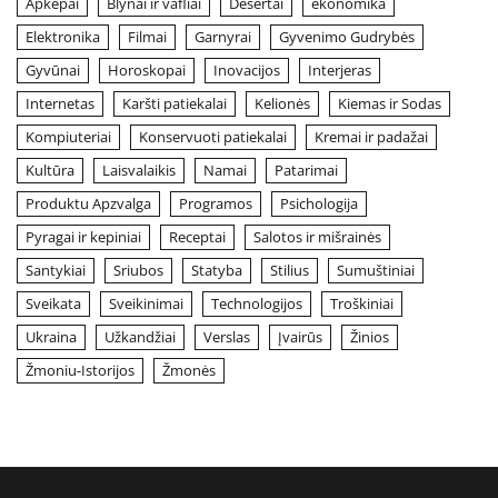
Apkepai
Blynai ir vafliai
Desertai
ekonomika
Elektronika
Filmai
Garnyrai
Gyvenimo Gudrybės
Gyvūnai
Horoskopai
Inovacijos
Interjeras
Internetas
Karšti patiekalai
Kelionės
Kiemas ir Sodas
Kompiuteriai
Konservuoti patiekalai
Kremai ir padažai
Kultūra
Laisvalaikis
Namai
Patarimai
Produktu Apzvalga
Programos
Psichologija
Pyragai ir kepiniai
Receptai
Salotos ir mišrainės
Santykiai
Sriubos
Statyba
Stilius
Sumuštiniai
Sveikata
Sveikinimai
Technologijos
Troškiniai
Ukraina
Užkandžiai
Verslas
Įvairūs
Žinios
Žmoniu-Istorijos
Žmonės