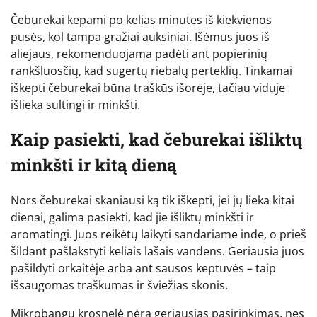
Čeburekai kepami po kelias minutes iš kiekvienos
pusės, kol tampa gražiai auksiniai. Išėmus juos iš
aliejaus, rekomenduojama padėti ant popierinių
rankšluosčių, kad sugertų riebalų perteklių. Tinkamai
iškepti čeburekai būna traškūs išorėje, tačiau viduje
išlieka sultingi ir minkšti.
Kaip pasiekti, kad čeburekai išliktų
minkšti ir kitą dieną
Nors čeburekai skaniausi ką tik iškepti, jei jų lieka kitai
dienai, galima pasiekti, kad jie išliktų minkšti ir
aromatingi. Juos reikėtų laikyti sandariame inde, o prieš
šildant pašlakstyti keliais lašais vandens. Geriausia juos
pašildyti orkaitėje arba ant sausos keptuvės – taip
išsaugomas traškumas ir šviežias skonis.
Mikrobangų krosnelė nėra geriausias pasirinkimas, nes