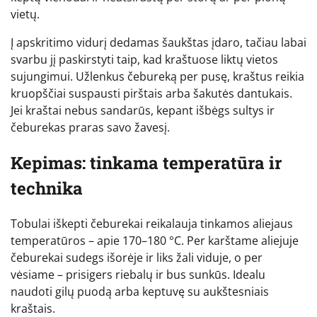
vietų.
Į apskritimo vidurį dedamas šaukštas įdaro, tačiau labai
svarbu jį paskirstyti taip, kad kraštuose liktų vietos
sujungimui. Užlenkus čebureką per pusę, kraštus reikia
kruopščiai suspausti pirštais arba šakutės dantukais.
Jei kraštai nebus sandarūs, kepant išbėgs sultys ir
čeburekas praras savo žavesį.
Kepimas: tinkama temperatūra ir
technika
Tobulai iškepti čeburekai reikalauja tinkamos aliejaus
temperatūros – apie 170–180 °C. Per karštame aliejuje
čeburekai sudegs išorėje ir liks žali viduje, o per
vėsiame – prisigers riebalų ir bus sunkūs. Idealu
naudoti gilų puodą arba keptuvę su aukštesniais
kraštais.