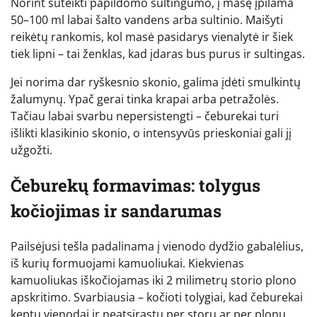
Norint suteikti papildomo sultingumo, į masę įpilama
50–100 ml labai šalto vandens arba sultinio. Maišyti
reikėtų rankomis, kol masė pasidarys vienalytė ir šiek
tiek lipni – tai ženklas, kad įdaras bus purus ir sultingas.
Jei norima dar ryškesnio skonio, galima įdėti smulkintų
žalumynų. Ypač gerai tinka krapai arba petražolės.
Tačiau labai svarbu nepersistengti – čeburekai turi
išlikti klasikinio skonio, o intensyvūs prieskoniai gali jį
užgožti.
Čeburekų formavimas: tolygus
kočiojimas ir sandarumas
Pailsėjusi tešla padalinama į vienodo dydžio gabalėlius,
iš kurių formuojami kamuoliukai. Kiekvienas
kamuoliukas iškočiojamas iki 2 milimetrų storio plono
apskritimo. Svarbiausia – kočioti tolygiai, kad čeburekai
keptų vienodai ir neatsirastų per storų ar per plonų