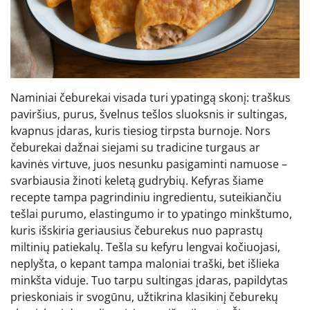
Naminiai čeburekai visada turi ypatingą skonį: traškus
paviršius, purus, švelnus tešlos sluoksnis ir sultingas,
kvapnus įdaras, kuris tiesiog tirpsta burnoje. Nors
čeburekai dažnai siejami su tradicine turgaus ar
kavinės virtuve, juos nesunku pasigaminti namuose –
svarbiausia žinoti keletą gudrybių. Kefyras šiame
recepte tampa pagrindiniu ingredientu, suteikiančiu
tešlai purumo, elastingumo ir to ypatingo minkštumo,
kuris išskiria geriausius čeburekus nuo paprastų
miltinių patiekalų. Tešla su kefyru lengvai kočiuojasi,
neplyšta, o kepant tampa maloniai traški, bet išlieka
minkšta viduje. Tuo tarpu sultingas įdaras, papildytas
prieskoniais ir svogūnu, užtikrina klasikinį čeburekų