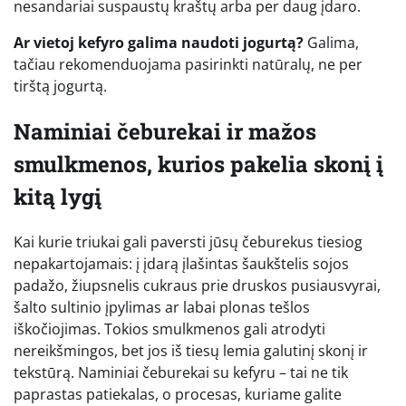
nesandariai suspaustų kraštų arba per daug įdaro.
Ar vietoj kefyro galima naudoti jogurtą?
Galima,
tačiau rekomenduojama pasirinkti natūralų, ne per
tirštą jogurtą.
Naminiai čeburekai ir mažos
smulkmenos, kurios pakelia skonį į
kitą lygį
Kai kurie triukai gali paversti jūsų čeburekus tiesiog
nepakartojamais: į įdarą įlašintas šaukštelis sojos
padažo, žiupsnelis cukraus prie druskos pusiausvyrai,
šalto sultinio įpylimas ar labai plonas tešlos
iškočiojimas. Tokios smulkmenos gali atrodyti
nereikšmingos, bet jos iš tiesų lemia galutinį skonį ir
tekstūrą. Naminiai čeburekai su kefyru – tai ne tik
paprastas patiekalas, o procesas, kuriame galite