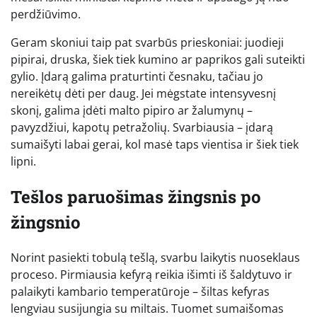
perdžiūvimo.
Geram skoniui taip pat svarbūs prieskoniai: juodieji
pipirai, druska, šiek tiek kumino ar paprikos gali suteikti
gylio. Įdarą galima praturtinti česnaku, tačiau jo
nereikėtų dėti per daug. Jei mėgstate intensyvesnį
skonį, galima įdėti malto pipiro ar žalumynų –
pavyzdžiui, kapotų petražolių. Svarbiausia – įdarą
sumaišyti labai gerai, kol masė taps vientisa ir šiek tiek
lipni.
Tešlos paruošimas žingsnis po
žingsnio
Norint pasiekti tobulą tešlą, svarbu laikytis nuoseklaus
proceso. Pirmiausia kefyrą reikia išimti iš šaldytuvo ir
palaikyti kambario temperatūroje – šiltas kefyras
lengviau susijungia su miltais. Tuomet sumaišomas