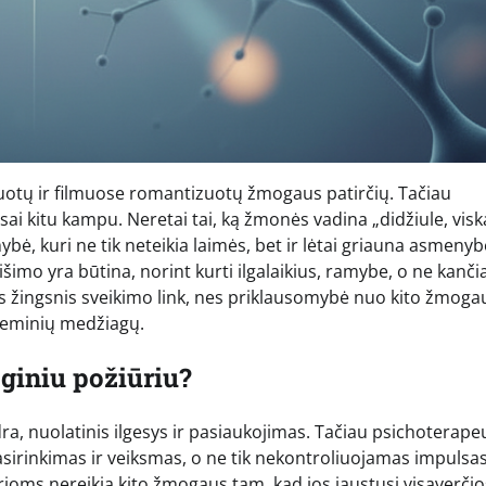
nuotų ir filmuose romantizuotų žmogaus patirčių. Tačiau
ai kitu kampu. Neretai tai, ką žmonės vadina „didžiule, visk
bė, kuri ne tik neteikia laimės, bet ir lėtai griauna asmenyb
šimo yra būtina, norint kurti ilgalaikius, ramybe, o ne kanči
nis žingsnis sveikimo link, nes priklausomybė nuo kito žmoga
heminių medžiagų.
oginiu požiūriu?
a, nuolatinis ilgesys ir pasiaukojimas. Tačiau psichoterape
irinkimas ir veiksmas, o ne tik nekontroliuojamas impulsas
ioms nereikia kito žmogaus tam, kad jos jaustųsi visaverčios