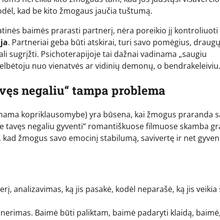
todėl, kad be kito žmogaus jaučia tuštumą.
inės baimės prarasti partnerį, nėra poreikio jį kontroliuoti
ja
. Partneriai geba būti atskirai, turi savo pomėgius, draug
 gali sugrįžti. Psichoterapijoje tai dažnai vadinama „saugiu
elbėtoju nuo vienatvės ar vidinių demonų, o bendrakeleiviu
avęs negaliu“ tampa problema
dinama kopriklausomybe) yra būsena, kai žmogus praranda 
š be tavęs negaliu gyventi“ romantiškuose filmuose skamba gra
do, kad žmogus savo emocinį stabilumą, savivertę ir net gyve
į, analizavimas, ką jis pasakė, kodėl neparašė, ką jis veikia 
erimas. Baimė būti paliktam, baimė padaryti klaidą, baimė