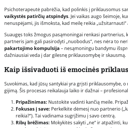
Psichoterapeutė pabrėžia, kad polinkis į priklausomus sant
vaikystės patirčių atspindys
. Jei vaikas augo šeimoje, k
nenuspėjami, jis išmoksta, kad meilę reikia „užsitarnauti“ 
Suaugęs toks žmogus pasąmoningai renkasi partnerius, kur
partneris jam gali pasirodyti „nuobodus“, nes nėra to ner
pakartojimo kompulsija
– nesąmoningu bandymu išspręst
dažniausiai veda į dar gilesnę priklausomybę ir skausmą.
Kaip išsivaduoti iš emocinės prikla
Suvokimas, kad jūsų santykiai yra grįsti priklausomybe, o n
gijimą. Šis procesas reikalauja laiko ir dažnai – profesiona
Pripažinimas:
Nustokite vadinti kančią meile. Pripaž
Fokusas į save:
Perkelkite dėmesį nuo partnerio („ką j
reikia?“). Tai vadinama sugrįžimu į savo centrą.
Ribų brėžimas:
Mokykitės sakyti „ne“ ir atpažinti, 