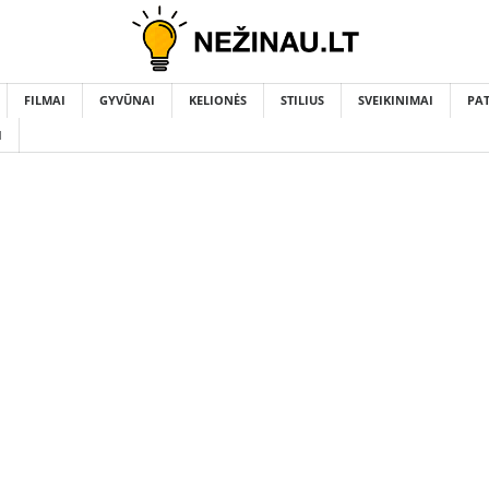
FILMAI
GYVŪNAI
KELIONĖS
STILIUS
SVEIKINIMAI
PA
I