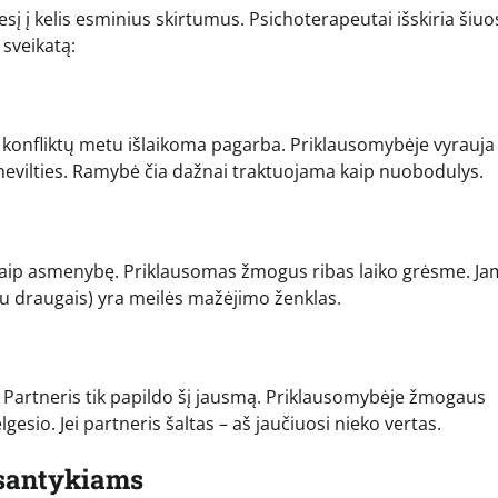
sį į kelis esminius skirtumus. Psichoterapeutai išskiria šiuo
 sveikatą:
r konfliktų metu išlaikoma pagarba. Priklausomybėje vyrauja
i nevilties. Ramybė čia dažnai traktuojama kaip nuobodulys.
i kaip asmenybę. Priklausomas žmogus ribas laiko grėsme. Ja
su draugais) yra meilės mažėjimo ženklas.
 Partneris tik papildo šį jausmą. Priklausomybėje žmogaus
gesio. Jei partneris šaltas – aš jaučiuosi nieko vertas.
 santykiams