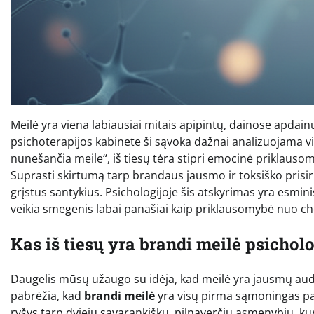
Meilė yra viena labiausiai mitais apipintų, dainose apdai
psichoterapijos kabinete ši sąvoka dažnai analizuojama vis
nunešančia meile“, iš tiesų tėra stipri emocinė priklausomy
Suprasti skirtumą tarp brandaus jausmo ir toksiško prisiri
grįstus santykius. Psichologijoje šis atskyrimas yra esmi
veikia smegenis labai panašiai kaip priklausomybė nuo c
Kas iš tiesų yra brandi meilė psichol
Daugelis mūsų užaugo su idėja, kad meilė yra jausmų audr
pabrėžia, kad
brandi meilė
yra visų pirma sąmoningas pas
ryšys tarp dviejų savarankiškų, pilnaverčių asmenybių, kur