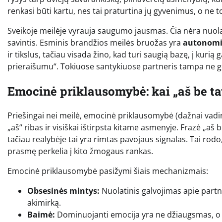
renkasi būti kartu, nes tai praturtina jų gyvenimus, o ne 
Sveikoje meilėje vyrauja saugumo jausmas. Čia nėra nuolat
savintis. Esminis brandžios meilės bruožas yra
autonomi
ir tikslus, tačiau visada žino, kad turi saugią bazę, į kurią
prieraišumu“. Tokiuose santykiuose partneris tampa ne g
Emocinė priklausomybė: kai „aš be t
Priešingai nei meilė, emocinė priklausomybė (dažnai va
„aš“ ribas ir visiškai ištirpsta kitame asmenyje. Frazė „a
tačiau realybėje tai yra rimtas pavojaus signalas. Tai ro
prasmę perkelia į kito žmogaus rankas.
Emocinė priklausomybė pasižymi šiais mechanizmais:
Obsesinės mintys:
Nuolatinis galvojimas apie partner
akimirką.
Baimė:
Dominuojanti emocija yra ne džiaugsmas, o n