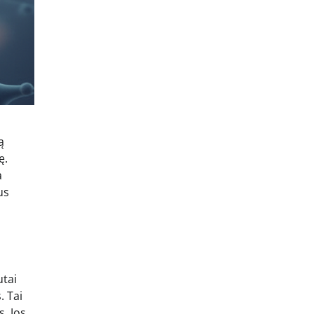
ą
ę.
a
us
utai
. Tai
. Jos