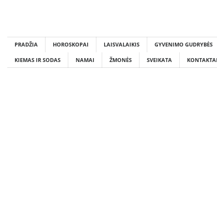
Skip
to
content
PRADŽIA
HOROSKOPAI
LAISVALAIKIS
GYVENIMO GUDRYBĖS
KIEMAS IR SODAS
NAMAI
ŽMONĖS
SVEIKATA
KONTAKTA