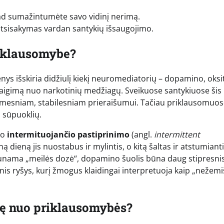
kad sumažintumėte savo vidinį nerimą.
 atsisakymas vardan santykių išsaugojimo.
iklausomybe?
ys išskiria didžiulį kiekį neuromediatorių – dopamino, oksi
psvaigimą nuo narkotinių medžiagų. Sveikuose santykiuose šis
tą ramesniam, stabilesniam prieraišumui. Tačiau priklausomuo
 sūpuoklių.
jo
intermituojančio pastiprinimo
(angl.
intermittent
 dieną jis nuostabus ir mylintis, o kitą šaltas ir atstumianti
aunama „meilės dozė“, dopamino šuolis būna daug stipresnis
inis ryšys, kurį žmogus klaidingai interpretuoja kaip „nežem
ilę nuo priklausomybės?