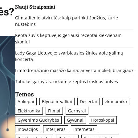
Nauji Straipsniai
ės?
Gimtadienio atvirutės: kaip parinkti žodžius, kurie
nustebins
Kepta žuvis keptuvėje: geriausi receptai kiekvienam
skoniui
Lady Gaga Lietuvoje: svarbiausios žinios apie galimą
koncertą
Limfodrenažinio masažo kaina: ar verta mokėti brangiau?
Tobulas garnyras: orkaitėje keptos traškios bulvės
Temos
Apkepai
Blynai ir vafliai
Desertai
ekonomika
Elektronika
Filmai
Garnyrai
Gyvenimo Gudrybės
Gyvūnai
Horoskopai
Inovacijos
Interjeras
Internetas