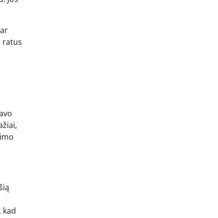
 ar
ų ratus
.
savo
žiai,
nimo
šią
, kad