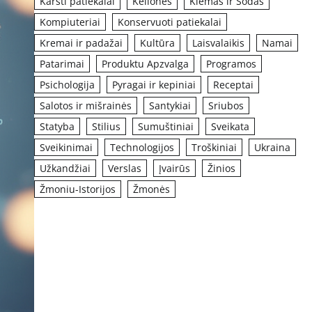
Karšti patiekalai
Kelionės
Kiemas ir Sodas
Kompiuteriai
Konservuoti patiekalai
Kremai ir padažai
Kultūra
Laisvalaikis
Namai
Patarimai
Produktu Apzvalga
Programos
Psichologija
Pyragai ir kepiniai
Receptai
Salotos ir mišrainės
Santykiai
Sriubos
Statyba
Stilius
Sumuštiniai
Sveikata
Sveikinimai
Technologijos
Troškiniai
Ukraina
Užkandžiai
Verslas
Įvairūs
Žinios
Žmoniu-Istorijos
Žmonės