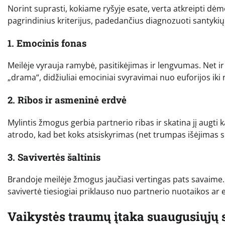
Norint suprasti, kokiame ryšyje esate, verta atkreipti dėme
pagrindinius kriterijus, padedančius diagnozuoti santykių
1. Emocinis fonas
Meilėje vyrauja ramybė, pasitikėjimas ir lengvumas. Net i
„drama“, didžiuliai emociniai svyravimai nuo euforijos ik
2. Ribos ir asmeninė erdvė
Mylintis žmogus gerbia partnerio ribas ir skatina jį augt
atrodo, kad bet koks atsiskyrimas (net trumpas išėjimas 
3. Savivertės šaltinis
Brandoje meilėje žmogus jaučiasi vertingas pats savaime.
savivertė tiesiogiai priklauso nuo partnerio nuotaikos ar el
Vaikystės traumų įtaka suaugusiųjų