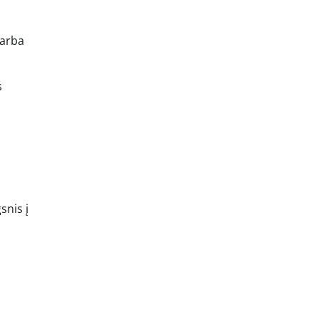
 arba
s
snis į