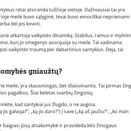
ykius retai atsiranda tuščioje vietoje. Dažniausiai tai yra
urioje meilė buvo sąlyginė, tėvai buvo emociškai neprieinami
arba dėl jos kovoti.
ie atkartoja vaikystės dinamiką. Stabilus, ramus ir mylinti
imo, kurį jo smegenys asocijuoja su meile. Tai vadinama
i vaikystės traumą per dabartinius santykius. Deja, tai
usomybės gniaužtų?
e meile, yra skausmingas, bet išlaisvinantis. Tai pirmas žing
lios pagalbos. Štai keletas svarbių žingsnių:
inkite, kad santykiai jus žlugdo, o ne augina.
is galvoja?“, „ką jis daro?“) į save („ką aš jaučiu?“, „ko man
kur baigiasi jūsų atsakomybė ir prasideda kito žmogaus