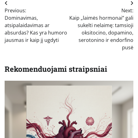
Navigacija
Previous:
Next:
tarp
Dominavimas,
Kaip „laimės hormonai” gali
įrašų
atsipalaidavimas ar
sukelti nelaimę: tamsioji
absurdas? Kas yra humoro
oksitocino, dopamino,
jausmas ir kaip jį ugdyti
serotonino ir endorfino
pusė
Rekomenduojami straipsniai