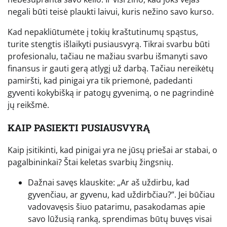
negali būti teisė plaukti laivui, kuris nežino savo kurso.
Kad nepakliūtumėte į tokių kraštutinumų spąstus,
turite stengtis išlaikyti pusiausvyrą. Tikrai svarbu būti
profesionalu, tačiau ne mažiau svarbu išmanyti savo
finansus ir gauti gerą atlygį už darbą. Tačiau nereikėtų
pamiršti, kad pinigai yra tik priemonė, padedanti
gyventi kokybišką ir patogų gyvenimą, o ne pagrindinė
jų reikšmė.
KAIP PASIEKTI PUSIAUSVYRĄ
Kaip įsitikinti, kad pinigai yra ne jūsų priešai ar stabai, o
pagalbininkai? Štai keletas svarbių žingsnių.
Dažnai savęs klauskite: „Ar aš uždirbu, kad
gyvenčiau, ar gyvenu, kad uždirbčiau?”. Jei būčiau
vadovavęsis šiuo patarimu, pasakodamas apie
savo lūžusią ranką, sprendimas būtų buvęs visai