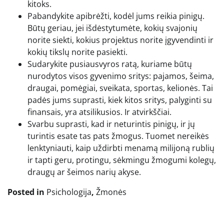
kitoks.
Pabandykite apibrėžti, kodėl jums reikia pinigų.
Būtų geriau, jei išdėstytumėte, kokių svajonių
norite siekti, kokius projektus norite įgyvendinti ir
kokių tikslų norite pasiekti.
Sudarykite pusiausvyros ratą, kuriame būtų
nurodytos visos gyvenimo sritys: pajamos, šeima,
draugai, pomėgiai, sveikata, sportas, kelionės. Tai
padės jums suprasti, kiek kitos sritys, palyginti su
finansais, yra atsilikusios. Ir atvirkščiai.
Svarbu suprasti, kad ir neturintis pinigų, ir jų
turintis esate tas pats žmogus. Tuomet nereikės
lenktyniauti, kaip uždirbti menamą milijoną rublių
ir tapti geru, protingu, sėkmingu žmogumi kolegų,
draugų ar šeimos narių akyse.
Posted in
Psichologija
,
Žmonės