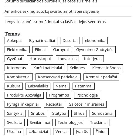
Sotumo suteikiančios burokėlių salotos su žirneliais
Amerikos eskimų šuo: ką svarbu žinoti apie šią veislę
Lengvi ir skanūs sumuštinukai su lašiša: idėjos šventėms
Temos
Apkepai
Blynai ir vafliai
Desertai
ekonomika
Elektronika
Filmai
Garnyrai
Gyvenimo Gudrybės
Gyvūnai
Horoskopai
Inovacijos
Interjeras
Internetas
Karšti patiekalai
Kelionės
Kiemas ir Sodas
Kompiuteriai
Konservuoti patiekalai
Kremai ir padažai
Kultūra
Laisvalaikis
Namai
Patarimai
Produktu Apzvalga
Programos
Psichologija
Pyragai ir kepiniai
Receptai
Salotos ir mišrainės
Santykiai
Sriubos
Statyba
Stilius
Sumuštiniai
Sveikata
Sveikinimai
Technologijos
Troškiniai
Ukraina
Užkandžiai
Verslas
Įvairūs
Žinios