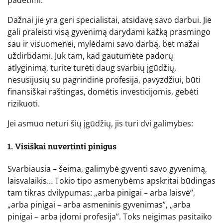
padėtimi.
Dažnai jie yra geri specialistai, atsidavę savo darbui. Jie
gali praleisti visą gyvenimą darydami kažką prasmingo
sau ir visuomenei, mylėdami savo darbą, bet mažai
uždirbdami. Juk tam, kad gautumėte padorų
atlyginimą, turite turėti daug svarbių įgūdžių,
nesusijusių su pagrindine profesija, pavyzdžiui, būti
finansiškai raštingas, domėtis investicijomis, gebėti
rizikuoti.
Jei asmuo neturi šių įgūdžių, jis turi dvi galimybes:
1. Visiškai nuvertinti pinigus
Svarbiausia – šeima, galimybė gyventi savo gyvenimą,
laisvalaikis… Tokio tipo asmenybėms apskritai būdingas
tam tikras dvilypumas: „arba pinigai – arba laisvė”,
„arba pinigai – arba asmeninis gyvenimas”, „arba
pinigai – arba įdomi profesija”. Toks neigimas pasitaiko