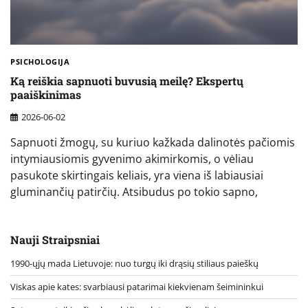
PSICHOLOGIJA
Ką reiškia sapnuoti buvusią meilę? Ekspertų
paaiškinimas
2026-06-02
Sapnuoti žmogų, su kuriuo kažkada dalinotės pačiomis
intymiausiomis gyvenimo akimirkomis, o vėliau
pasukote skirtingais keliais, yra viena iš labiausiai
gluminančių patirčių. Atsibudus po tokio sapno,
Nauji Straipsniai
1990-ųjų mada Lietuvoje: nuo turgų iki drąsių stiliaus paieškų
Viskas apie kates: svarbiausi patarimai kiekvienam šeimininkui