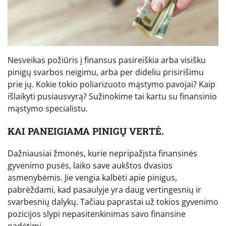
Nesveikas požiūris į finansus pasireiškia arba visišku
pinigų svarbos neigimu, arba per dideliu prisirišimu
prie jų. Kokie tokio poliarizuoto mąstymo pavojai? Kaip
išlaikyti pusiausvyrą? Sužinokime tai kartu su finansinio
mąstymo specialistu.
KAI PANEIGIAMA PINIGŲ VERTĖ.
Dažniausiai žmonės, kurie nepripažįsta finansinės
gyvenimo pusės, laiko save aukštos dvasios
asmenybėmis. Jie vengia kalbėti apie pinigus,
pabrėždami, kad pasaulyje yra daug vertingesnių ir
svarbesnių dalykų. Tačiau paprastai už tokios gyvenimo
pozicijos slypi nepasitenkinimas savo finansine