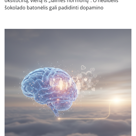
oksitociną, vieną iš „laimės hormonų”. O nedidelis
šokolado batonėlis gali padidinti dopamino