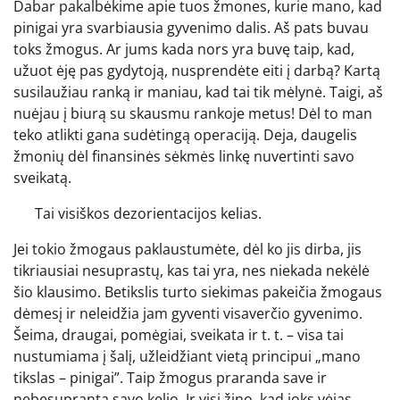
Dabar pakalbėkime apie tuos žmones, kurie mano, kad
pinigai yra svarbiausia gyvenimo dalis. Aš pats buvau
toks žmogus. Ar jums kada nors yra buvę taip, kad,
užuot ėję pas gydytoją, nusprendėte eiti į darbą? Kartą
susilaužiau ranką ir maniau, kad tai tik mėlynė. Taigi, aš
nuėjau į biurą su skausmu rankoje metus! Dėl to man
teko atlikti gana sudėtingą operaciją. Deja, daugelis
žmonių dėl finansinės sėkmės linkę nuvertinti savo
sveikatą.
Tai visiškos dezorientacijos kelias.
Jei tokio žmogaus paklaustumėte, dėl ko jis dirba, jis
tikriausiai nesuprastų, kas tai yra, nes niekada nekėlė
šio klausimo. Betikslis turto siekimas pakeičia žmogaus
dėmesį ir neleidžia jam gyventi visaverčio gyvenimo.
Šeima, draugai, pomėgiai, sveikata ir t. t. – visa tai
nustumiama į šalį, užleidžiant vietą principui „mano
tikslas – pinigai”. Taip žmogus praranda save ir
nebesupranta savo kelio. Ir visi žino, kad joks vėjas