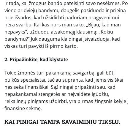
ir tada, kai žmogus bando pateisinti savo nesėkmes. Po
vieno ar dviejų bandymų daugelis pasiduoda ir prieina
prie išvados, kad užsidirbti padoriam pragyvenimui
nėra svarbu. Kai kas nors man sako: „Bijau, kad man
nepavyks”, užduodu atsakomąjį klausimą: „Kokiu
bandymu?” Juk dauguma klaidingai įsivaizduoja, kad
viskas turi pavykti iš pirmo karto.
2. Pripažinkite, kad klystate
Tokie žmonės turi pakankamą savigarbą, gali būti
puikūs specialistai, tačiau supranta, kad jiems visiškai
nesiseka finansiškai. Sąžiningai pripažinti sau, kad
nepakankamai stengėtės ar neįvaldėte įgūdžių,
reikalingų pinigams uždirbti, yra pirmas žingsnis kelyje į
finansinę sėkmę.
KAI PINIGAI TAMPA SAVAIMINIU TIKSLU.