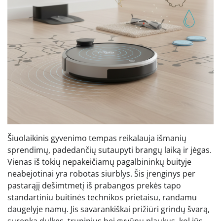
Šiuolaikinis gyvenimo tempas reikalauja išmanių
sprendimų, padedančių sutaupyti brangų laiką ir jėgas.
Vienas iš tokių nepakeičiamų pagalbininkų buityje
neabejotinai yra robotas siurblys. Šis įrenginys per
pastarąjį dešimtmetį iš prabangos prekės tapo
standartiniu buitinės technikos prietaisu, randamu
daugelyje namų. Jis savarankiškai prižiūri grindų švarą,
surenka dulkes, trupinius bei gyvūnų plaukus, kol jūs