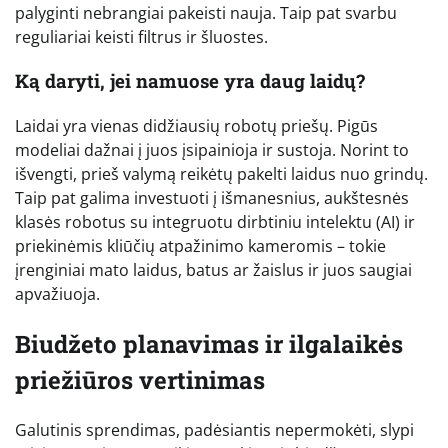
palyginti nebrangiai pakeisti nauja. Taip pat svarbu
reguliariai keisti filtrus ir šluostes.
Ką daryti, jei namuose yra daug laidų?
Laidai yra vienas didžiausių robotų priešų. Pigūs
modeliai dažnai į juos įsipainioja ir sustoja. Norint to
išvengti, prieš valymą reikėtų pakelti laidus nuo grindų.
Taip pat galima investuoti į išmanesnius, aukštesnės
klasės robotus su integruotu dirbtiniu intelektu (AI) ir
priekinėmis kliūčių atpažinimo kameromis – tokie
įrenginiai mato laidus, batus ar žaislus ir juos saugiai
apvažiuoja.
Biudžeto planavimas ir ilgalaikės
priežiūros vertinimas
Galutinis sprendimas, padėsiantis nepermokėti, slypi