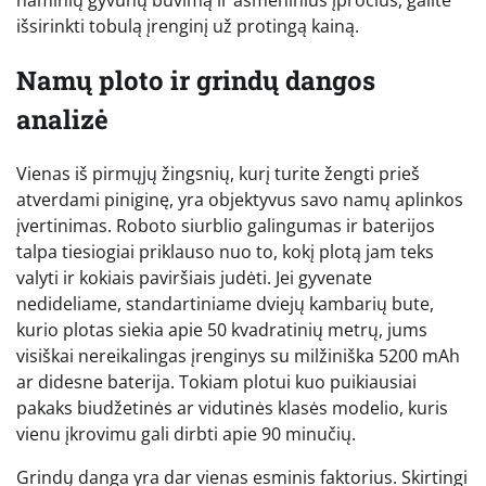
išsirinkti tobulą įrenginį už protingą kainą.
Namų ploto ir grindų dangos
analizė
Vienas iš pirmųjų žingsnių, kurį turite žengti prieš
atverdami piniginę, yra objektyvus savo namų aplinkos
įvertinimas. Roboto siurblio galingumas ir baterijos
talpa tiesiogiai priklauso nuo to, kokį plotą jam teks
valyti ir kokiais paviršiais judėti. Jei gyvenate
nedideliame, standartiniame dviejų kambarių bute,
kurio plotas siekia apie 50 kvadratinių metrų, jums
visiškai nereikalingas įrenginys su milžiniška 5200 mAh
ar didesne baterija. Tokiam plotui kuo puikiausiai
pakaks biudžetinės ar vidutinės klasės modelio, kuris
vienu įkrovimu gali dirbti apie 90 minučių.
Grindų danga yra dar vienas esminis faktorius. Skirtingi