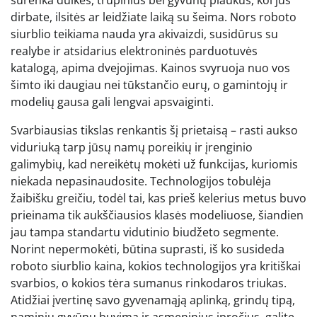
dirbate, ilsitės ar leidžiate laiką su šeima. Nors roboto
siurblio teikiama nauda yra akivaizdi, susidūrus su
realybe ir atsidarius elektroninės parduotuvės
katalogą, apima dvejojimas. Kainos svyruoja nuo vos
šimto iki daugiau nei tūkstančio eurų, o gamintojų ir
modelių gausa gali lengvai apsvaiginti.
Svarbiausias tikslas renkantis šį prietaisą – rasti aukso
viduriuką tarp jūsų namų poreikių ir įrenginio
galimybių, kad nereikėtų mokėti už funkcijas, kuriomis
niekada nepasinaudosite. Technologijos tobulėja
žaibišku greičiu, todėl tai, kas prieš kelerius metus buvo
prieinama tik aukščiausios klasės modeliuose, šiandien
jau tampa standartu vidutinio biudžeto segmente.
Norint nepermokėti, būtina suprasti, iš ko susideda
roboto siurblio kaina, kokios technologijos yra kritiškai
svarbios, o kokios tėra sumanus rinkodaros triukas.
Atidžiai įvertinę savo gyvenamąją aplinką, grindų tipą,
naminių gyvūnų buvimą ir asmeninius įpročius, galite