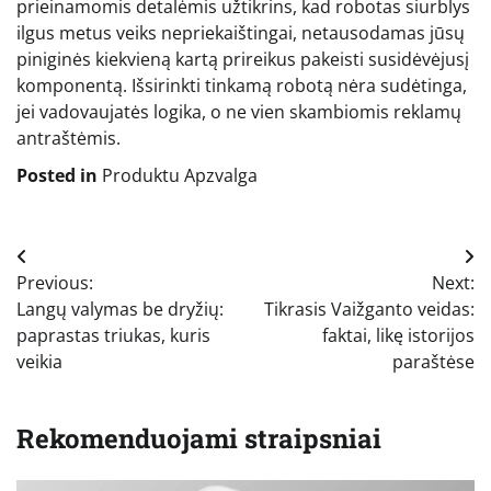
prieinamomis detalėmis užtikrins, kad robotas siurblys
ilgus metus veiks nepriekaištingai, netausodamas jūsų
piniginės kiekvieną kartą prireikus pakeisti susidėvėjusį
komponentą. Išsirinkti tinkamą robotą nėra sudėtinga,
jei vadovaujatės logika, o ne vien skambiomis reklamų
antraštėmis.
Posted in
Produktu Apzvalga
Navigacija
Previous:
Next:
tarp
Langų valymas be dryžių:
Tikrasis Vaižganto veidas:
įrašų
paprastas triukas, kuris
faktai, likę istorijos
veikia
paraštėse
Rekomenduojami straipsniai