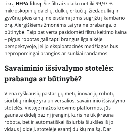
tikrą
HEPA filtrą
. Šie filtrai sulaiko net iki 99,97 %
mikroskopinių dalelių, dulkių erkučių, žiedadulkių ir
gyvūnų pleiskanų, neleisdami joms sugrįžti į kambario
orą. Alergiškiems žmonėms tai yra ne prabanga, o
būtinybė. Taip pat verta pasidomėti filtrų keitimo kaina
– pigus robotas gali tapti brangus ilgalaikėje
perspektyvoje, jei jo eksploatacinės medžiagos bus
neproporcingai brangios ar sunkiai randamos.
Savaiminio išsivalymo stotelės:
prabanga ar būtinybė?
Viena ryškiausių pastarųjų metų inovacijų robotų
siurblių rinkoje yra universalios, savaiminio išsivalymo
stotelės. Vietoje mažos krovimo platformos, jūs
gaunate didelį bazinį įrenginį, kuris ne tik įkrauna
robotą, bet ir automatiškai išsiurbia šiukšles iš jo
vidaus į didelį, stotelėje esantį dulkių maišą. Dar