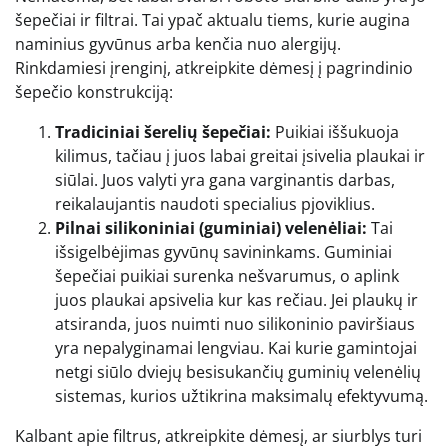
šepečiai ir filtrai. Tai ypač aktualu tiems, kurie augina
naminius gyvūnus arba kenčia nuo alergijų.
Rinkdamiesi įrenginį, atkreipkite dėmesį į pagrindinio
šepečio konstrukciją:
Tradiciniai šerelių šepečiai:
Puikiai iššukuoja
kilimus, tačiau į juos labai greitai įsivelia plaukai ir
siūlai. Juos valyti yra gana varginantis darbas,
reikalaujantis naudoti specialius pjoviklius.
Pilnai silikoniniai (guminiai) velenėliai:
Tai
išsigelbėjimas gyvūnų savininkams. Guminiai
šepečiai puikiai surenka nešvarumus, o aplink
juos plaukai apsivelia kur kas rečiau. Jei plaukų ir
atsiranda, juos nuimti nuo silikoninio paviršiaus
yra nepalyginamai lengviau. Kai kurie gamintojai
netgi siūlo dviejų besisukančių guminių velenėlių
sistemas, kurios užtikrina maksimalų efektyvumą.
Kalbant apie filtrus, atkreipkite dėmesį, ar siurblys turi