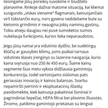
teisingame jūsų poreikių suvokime ir biudžeto
planavime. Rinkoje dažnai matome situaciją, kai klientai
susigundo „viskas viename“ flagmanais, kainuojančiais
virš tūkstančio eurų, nors gyvena nedideliame bute su
kietomis grindimis ir neaugina jokių naminių gyvūnų.
Tokiu atveju daugiau nei pusė sumokėtos sumos
nukeliauja funkcijoms, kurios lieka nepanaudotos.
Jeigu jūsų namai yra vidutinio dydžio, be sudėtingų
kliūčių ar gausybės kilimų, jums puikiai tarnaus
vidutinės klasės įrenginys su lazerine navigacija, kurio
kaina svyruoja nuo 250 iki 450 eurų. Šiame kainų
segmente šiuo metu vyksta didžiausia gamintojų
konkurencija, todėl vartotojams siūlomas pats
geriausias inovacijų ir kainos balansas. Svarbu
nepamiršti įvertinti ir eksploatacinių išlaidų:
pasidomėkite, kiek kainuoja pakaitiniai šoniniai ir
pagrindiniai šepečiai, HEPA filtrai bei plovimo šluostės.
Žinomo, patikimo gamintojo prietaisas su lengvai