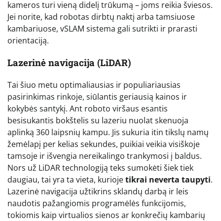
kameros turi vieną didelį trūkumą – joms reikia šviesos.
Jei norite, kad robotas dirbtų naktį arba tamsiuose
kambariuose, vSLAM sistema gali sutrikti ir prarasti
orientaciją.
Lazerinė navigacija (LiDAR)
Tai šiuo metu optimaliausias ir populiariausias
pasirinkimas rinkoje, siūlantis geriausią kainos ir
kokybės santykį. Ant roboto viršaus esantis
besisukantis bokštelis su lazeriu nuolat skenuoja
aplinką 360 laipsnių kampu. Jis sukuria itin tikslų namų
žemėlapį per kelias sekundes, puikiai veikia visiškoje
tamsoje ir išvengia nereikalingo trankymosi į baldus.
Nors už LiDAR technologiją teks sumokėti šiek tiek
daugiau, tai yra ta vieta, kurioje
tikrai neverta taupyti
.
Lazerinė navigacija užtikrins sklandų darbą ir leis
naudotis pažangiomis programėlės funkcijomis,
tokiomis kaip virtualios sienos ar konkrečių kambarių