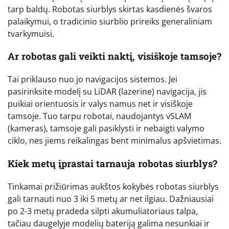
tarp baldų. Robotas siurblys skirtas kasdienės švaros
palaikymui, o tradicinio siurblio prireiks generaliniam
tvarkymuisi.
Ar robotas gali veikti naktį, visiškoje tamsoje?
Tai priklauso nuo jo navigacijos sistemos. Jei
pasirinksite modelį su LiDAR (lazerine) navigacija, jis
puikiai orientuosis ir valys namus net ir visiškoje
tamsoje. Tuo tarpu robotai, naudojantys vSLAM
(kameras), tamsoje gali pasiklysti ir nebaigti valymo
ciklo, nes jiems reikalingas bent minimalus apšvietimas.
Kiek metų įprastai tarnauja robotas siurblys?
Tinkamai prižiūrimas aukštos kokybės robotas siurblys
gali tarnauti nuo 3 iki 5 metų ar net ilgiau. Dažniausiai
po 2-3 metų pradeda silpti akumuliatoriaus talpa,
tačiau daugelyje modelių bateriją galima nesunkiai ir