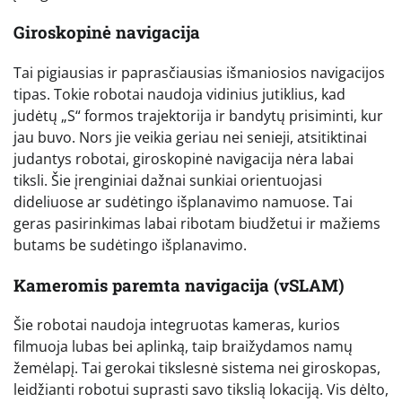
Giroskopinė navigacija
Tai pigiausias ir paprasčiausias išmaniosios navigacijos
tipas. Tokie robotai naudoja vidinius jutiklius, kad
judėtų „S“ formos trajektorija ir bandytų prisiminti, kur
jau buvo. Nors jie veikia geriau nei senieji, atsitiktinai
judantys robotai, giroskopinė navigacija nėra labai
tiksli. Šie įrenginiai dažnai sunkiai orientuojasi
dideliuose ar sudėtingo išplanavimo namuose. Tai
geras pasirinkimas labai ribotam biudžetui ir mažiems
butams be sudėtingo išplanavimo.
Kameromis paremta navigacija (vSLAM)
Šie robotai naudoja integruotas kameras, kurios
filmuoja lubas bei aplinką, taip braižydamos namų
žemėlapį. Tai gerokai tikslesnė sistema nei giroskopas,
leidžianti robotui suprasti savo tikslią lokaciją. Vis dėlto,