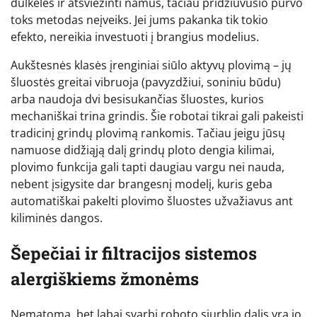
dulkeles ir atšviežinti namus, tačiau pridžiūvusio purvo
toks metodas neįveiks. Jei jums pakanka tik tokio
efekto, nereikia investuoti į brangius modelius.
Aukštesnės klasės įrenginiai siūlo aktyvų plovimą – jų
šluostės greitai vibruoja (pavyzdžiui, soniniu būdu)
arba naudoja dvi besisukančias šluostes, kurios
mechaniškai trina grindis. Šie robotai tikrai gali pakeisti
tradicinį grindų plovimą rankomis. Tačiau jeigu jūsų
namuose didžiąją dalį grindų ploto dengia kilimai,
plovimo funkcija gali tapti daugiau vargu nei nauda,
nebent įsigysite dar brangesnį modelį, kuris geba
automatiškai pakelti plovimo šluostes užvažiavus ant
kiliminės dangos.
Šepečiai ir filtracijos sistemos
alergiškiems žmonėms
Nematoma, bet labai svarbi roboto siurblio dalis yra jo