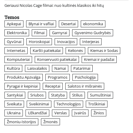
Geriausi Nicolas Cage filmai: nuo kultinės klasikos iki hitų
Temos
Apkepai
Blynai ir vafliai
Desertai
ekonomika
Elektronika
Filmai
Garnyrai
Gyvenimo Gudrybės
Gyvūnai
Horoskopai
Inovacijos
Interjeras
Internetas
Karšti patiekalai
Kelionės
Kiemas ir Sodas
Kompiuteriai
Konservuoti patiekalai
Kremai ir padažai
Kultūra
Laisvalaikis
Namai
Patarimai
Produktu Apzvalga
Programos
Psichologija
Pyragai ir kepiniai
Receptai
Salotos ir mišrainės
Santykiai
Sriubos
Statyba
Stilius
Sumuštiniai
Sveikata
Sveikinimai
Technologijos
Troškiniai
Ukraina
Užkandžiai
Verslas
Įvairūs
Žinios
Žmoniu-Istorijos
Žmonės