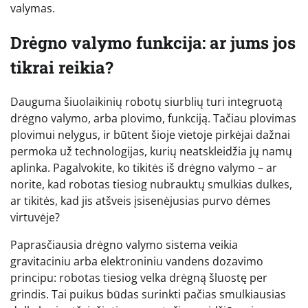
valymas.
Drėgno valymo funkcija: ar jums jos
tikrai reikia?
Dauguma šiuolaikinių robotų siurblių turi integruotą
drėgno valymo, arba plovimo, funkciją. Tačiau plovimas
plovimui nelygus, ir būtent šioje vietoje pirkėjai dažnai
permoka už technologijas, kurių neatskleidžia jų namų
aplinka. Pagalvokite, ko tikitės iš drėgno valymo – ar
norite, kad robotas tiesiog nubrauktų smulkias dulkes,
ar tikitės, kad jis atšveis įsisenėjusias purvo dėmes
virtuvėje?
Paprasčiausia drėgno valymo sistema veikia
gravitaciniu arba elektroniniu vandens dozavimo
principu: robotas tiesiog velka drėgną šluostę per
grindis. Tai puikus būdas surinkti pačias smulkiausias