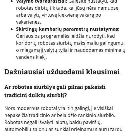
Valymo tvarkaraščiai:
Galėsite nustatyti, kad
robotas dirbtų tik tada, kai jūsų nėra namuose,
arba valytų virtuvę kiekvieną vakarą po
vakarienės.
Skirtingų kambarių parametrų nustatymas:
Geriausios programėlės leidžia nurodyti, kad
koridorių robotas siurbtų maksimaliu galingumu,
o miegamąjį valytų tyliai ir naudodamas minimalų
vandens kiekį.
Dažniausiai užduodami klausimai
Ar robotas siurblys gali pilnai pakeisti
tradicinį dulkių siurblį?
Nors modernūs robotai yra itin galingi, jie visiškai
nepakeičia tradicinio ar belaidžio rankinio siurblio.
Robotas negali išvalyti laiptų, baldų paviršių,
automobilių salonų ar sunkiai prieinamų siaurų tarpų