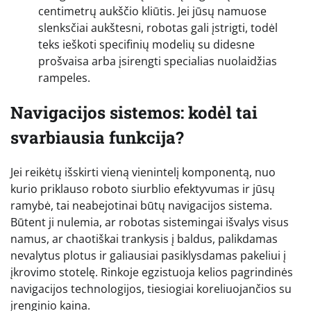
centimetrų aukščio kliūtis. Jei jūsų namuose
slenksčiai aukštesni, robotas gali įstrigti, todėl
teks ieškoti specifinių modelių su didesne
prošvaisa arba įsirengti specialias nuolaidžias
rampeles.
Navigacijos sistemos: kodėl tai
svarbiausia funkcija?
Jei reikėtų išskirti vieną vienintelį komponentą, nuo
kurio priklauso roboto siurblio efektyvumas ir jūsų
ramybė, tai neabejotinai būtų navigacijos sistema.
Būtent ji nulemia, ar robotas sistemingai išvalys visus
namus, ar chaotiškai trankysis į baldus, palikdamas
nevalytus plotus ir galiausiai pasiklysdamas pakeliui į
įkrovimo stotelę. Rinkoje egzistuoja kelios pagrindinės
navigacijos technologijos, tiesiogiai koreliuojančios su
įrenginio kaina.