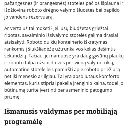
pažangesnės (ir brangesnės) stotelės pačios išplauna ir
išdžiovina roboto drėgno valymo šluostes bei papildo
jo vandens rezervuarą.
Ar verta už tai mokėti? Jei jūsų biudžetas griežtai
ribotas, savaiminio išsivalymo stotelės galima drąsiai
atsisakyti. Roboto dulkių konteinerio iškratymas
rankomis į šiukšliadėžę užtrunka vos kelias dešimtis
sekundžių. Tačiau, jei namuose yra daug gyvūnų plaukų
ir roboto talpa užsipildo vos per vieną valymo ciklą,
automatinė stotelė leis pamiršti apie roboto priežiūrą
net iki mėnesio ar ilgiau. Tai yra absoliutaus komforto
elementas, kuris stipriai pakelia įrenginio kainą, todėl jo
būtinumą turite įvertinti per asmeninio patogumo
prizmę.
Išmanusis valdymas per mobiliąją
programėlę