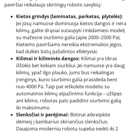
paviršiai reikalauja skirtingų roboto savybių:
Kietos grindys (laminatas, parketas, plytelės):
Jei jūsų namuose dominuoja kietos dangos ir nėra
kilimų, galite drąsiai sutaupyti rinkdamiesi modelį
su mažesne siurbimo galia (apie 2000–2500 Pa).
Kietiems paviršiams nereikia ekstremalios jėgos,
kad dulkės būtų pašalintos efektyviai.
Kilimai ir kiliminės dangos:
Kilimai yra tikras
iššūkis bet kokiam siurbliui. Jei namuose yra daug
kilimų, ypač ilgo plauko, jums bus reikalingas
įrenginys, kurio siurbimo galia prasideda bent
nuo 4000 Pa. Taip pat ieškokite modelio su
automatinio kilimų atpažinimo funkcija – užlipęs
ant kilimo, robotas pats padidins siurbimo galią
iki maksimumo.
Slenksčiai ir perėjimai:
Būtinai atkreipkite
dėmesį į kambarius skiriančius slenksčius.
Dauguma modernių robotų sugeba įveikti iki 2