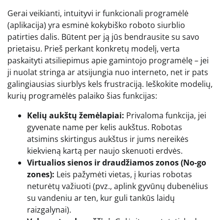
Gerai veikianti, intuityvi ir funkcionali programėlė
(aplikacija) yra esminė kokybiško roboto siurblio
patirties dalis. Būtent per ją jūs bendrausite su savo
prietaisu. Prieš perkant konkretų modelį, verta
paskaityti atsiliepimus apie gamintojo programėlę – jei
ji nuolat stringa ar atsijungia nuo interneto, net ir pats
galingiausias siurblys kels frustraciją. Ieškokite modelių,
kurių programėlės palaiko šias funkcijas:
Kelių aukštų žemėlapiai:
Privaloma funkcija, jei
gyvenate name per kelis aukštus. Robotas
atsimins skirtingus aukštus ir jums nereikės
kiekvieną kartą per naujo skenuoti erdvės.
Virtualios sienos ir draudžiamos zonos (No-go
zones):
Leis pažymėti vietas, į kurias robotas
neturėtų važiuoti (pvz., aplink gyvūnų dubenėlius
su vandeniu ar ten, kur guli tankūs laidų
raizgalynai).