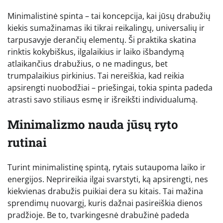
Minimalistinė spinta – tai koncepcija, kai jūsų drabužių
kiekis sumažinamas iki tikrai reikalingų, universalių ir
tarpusavyje derančių elementų. Ši praktika skatina
rinktis kokybiškus, ilgalaikius ir laiko išbandymą
atlaikančius drabužius, o ne madingus, bet
trumpalaikius pirkinius. Tai nereiškia, kad reikia
apsirengti nuobodžiai – priešingai, tokia spinta padeda
atrasti savo stiliaus esmę ir išreikšti individualumą.
Minimalizmo nauda jūsų ryto
rutinai
Turint minimalistinę spintą, rytais sutaupoma laiko ir
energijos. Neprireikia ilgai svarstyti, ką apsirengti, nes
kiekvienas drabužis puikiai dera su kitais. Tai mažina
sprendimų nuovargį, kuris dažnai pasireiškia dienos
pradžioje. Be to, tvarkingesnė drabužinė padeda