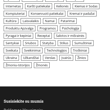
Internetas
Karšti patiekalai
Kelionės
Kiemas ir Sodas
Kompiuteriai
Konservuoti patiekalai
Kremai ir padažai
Kultūra
Laisvalaikis
Namai
Patarimai
Produktu Apzvalga
Programos
Psichologija
Pyragai ir kepiniai
Receptai
Salotos ir mišrainės
Santykiai
Sriubos
Statyba
Stilius
Sumuštiniai
Sveikata
Sveikinimai
Technologijos
Troškiniai
Ukraina
Užkandžiai
Verslas
Įvairūs
Žinios
Žmoniu-Istorijos
Žmonės
Susisiekite su mumis