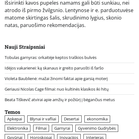
Išsirinkti kavos pupeles namams gali būti sunkiau, nei
atrodo iš pirmo žvilgsnio. Lentynose ir e. parduotuvėse
matome skirtingas šalis, skrudinimo lygius, skonio
natas, paruošimo rekomendacijas.
Nauji Straipsniai
Tobulas garnyras: orkaitėje keptos traškios bulvės
Idėjos vakarienei: ką skanaus ir greito paruošti iš faršo
Violeta Baublienė: mažai žinomi faktai apie garsią moterį
Geriausi Nicolas Cage filmai: nuo kultinės klasikos iki hitų
Beata Tiškevič atvirai apie amžių ir požiūrį į bėgančius metus
Temos
Apkepai
Blynai ir vafliai
Desertai
ekonomika
Elektronika
Filmai
Garnyrai
Gyvenimo Gudrybės
Gyvūnai
Horoskopai
Inovacijos
Interjeras