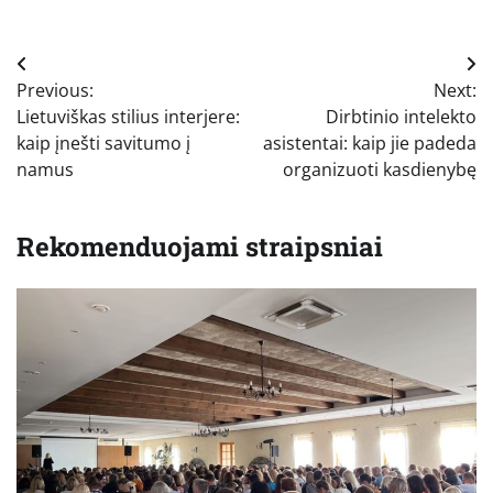
Navigacija
Previous:
Next:
tarp
Lietuviškas stilius interjere:
Dirbtinio intelekto
įrašų
kaip įnešti savitumo į
asistentai: kaip jie padeda
namus
organizuoti kasdienybę
Rekomenduojami straipsniai