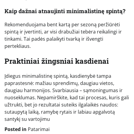
Kaip dažnai atnaujinti minimalistinę spintą?
Rekomenduojama bent kartą per sezoną peržiūrėti
spintą ir įvertinti, ar visi drabužiai tebėra reikalingi ir
tinkami. Tai padės palaikyti tvarką ir išvengti
pertekliaus.
Praktiniai žingsniai kasdienai
Įdiegus minimalistinę spintą, kasdienybė tampa
paprastesnė: mažiau sprendimų, daugiau vietos,
daugiau harmonijos. Svarbiausia – sąmoningumas ir
nuoseklumas. Nepamirškite, kad tai procesas, kuris gali
užtrukti, bet jo rezultatai suteiks ilgalaikės naudos:
sutaupytą laiką, ramybę rytais ir labiau apgalvotą
santykį su vartojimu
Posted in
Patarimai