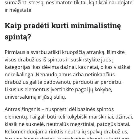
sumažinti stresą, nes matote tik tai, ką tikrai naudojate
ir mėgstate.
Kaip pradėti kurti minimalistinę
spintą?
Pirmiausia svarbu atlikti kruopščią atranką. Išimkite
visus drabužius iš spintos ir suskirstykite juos į
kategorijas: kas dėvima dažnai, kas retai, o kas visiškai
nereikalinga. Nenaudojamus arba netinkančius
drabužius galite padovanoti, parduoti ar perdirbti.
Likusius elementus įvertinkite pagal jų kokybę,
universalumą ir jūsų stilių.
Antras žingsnis – nuspręsti dėl bazinės spintos
elementų. Tai gali būti keli kokybiški marškiniai, džinsai,
klasikinė suknelė, neutralūs megztiniai, patogūs batai.
Rekomenduojama rinktis neutralių spalvų drabužius,