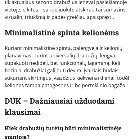
tik aktualaus sezono drabužius lengvai pasiekiamoje
vietoje, o kitus – sandėliuokite atskirai. Tai sumažins
vizualinį triukšmą ir padės greičiau apsispręsti.
Minimalistinė spinta kelionėms
Kuriant minimalistinę spintą, palengvėja ir kelionių
planavimas. Turint universalių drabužių, lengva
supakuoti nedidelį, bet funkcionalų lagaminą. Keli
baziniai drabužiai gali būti dėvimi įvairiais būdais,
sukuriant skirtingus įvaizdžius kiekvienai dienai, todėl
kelionės tampa patogesnės ir be perteklinio bagažo.
DUK – Dažniausiai užduodami
klausimai
Kiek drabužių turėtų būti minimalistinėje
spintoje?