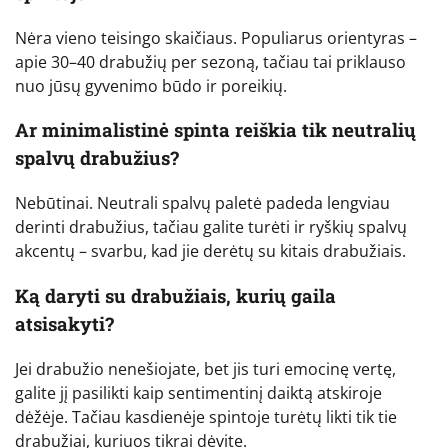
Nėra vieno teisingo skaičiaus. Populiarus orientyras –
apie 30–40 drabužių per sezoną, tačiau tai priklauso
nuo jūsų gyvenimo būdo ir poreikių.
Ar minimalistinė spinta reiškia tik neutralių
spalvų drabužius?
Nebūtinai. Neutrali spalvų paletė padeda lengviau
derinti drabužius, tačiau galite turėti ir ryškių spalvų
akcentų – svarbu, kad jie derėtų su kitais drabužiais.
Ką daryti su drabužiais, kurių gaila
atsisakyti?
Jei drabužio nenešiojate, bet jis turi emocinę vertę,
galite jį pasilikti kaip sentimentinį daiktą atskiroje
dėžėje. Tačiau kasdienėje spintoje turėtų likti tik tie
drabužiai, kuriuos tikrai dėvite.