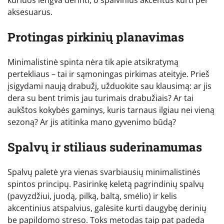
kuriuos lengva derinti, o spalvinius akcentus kurti per
aksesuarus.
Protingas pirkinių planavimas
Minimalistinė spinta nėra tik apie atsikratymą
pertekliaus – tai ir sąmoningas pirkimas ateityje. Prieš
įsigydami naują drabužį, užduokite sau klausimą: ar jis
dera su bent trimis jau turimais drabužiais? Ar tai
aukštos kokybės gaminys, kuris tarnaus ilgiau nei vieną
sezoną? Ar jis atitinka mano gyvenimo būdą?
Spalvų ir stiliaus suderinamumas
Spalvų paletė yra vienas svarbiausių minimalistinės
spintos principų. Pasirinkę keletą pagrindinių spalvų
(pavyzdžiui, juodą, pilką, baltą, smėlio) ir kelis
akcentinius atspalvius, galėsite kurti daugybę derinių
be papildomo streso. Toks metodas taip pat padeda