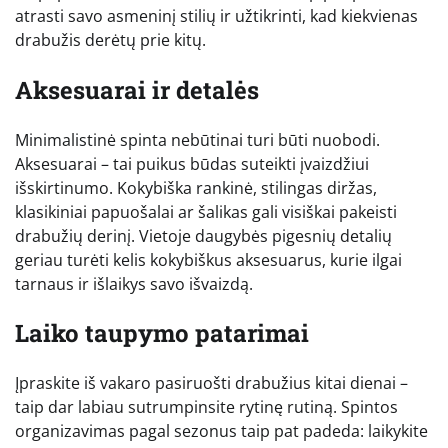
atrasti savo asmeninį stilių ir užtikrinti, kad kiekvienas
drabužis derėtų prie kitų.
Aksesuarai ir detalės
Minimalistinė spinta nebūtinai turi būti nuobodi.
Aksesuarai – tai puikus būdas suteikti įvaizdžiui
išskirtinumo. Kokybiška rankinė, stilingas diržas,
klasikiniai papuošalai ar šalikas gali visiškai pakeisti
drabužių derinį. Vietoje daugybės pigesnių detalių
geriau turėti kelis kokybiškus aksesuarus, kurie ilgai
tarnaus ir išlaikys savo išvaizdą.
Laiko taupymo patarimai
Įpraskite iš vakaro pasiruošti drabužius kitai dienai –
taip dar labiau sutrumpinsite rytinę rutiną. Spintos
organizavimas pagal sezonus taip pat padeda: laikykite