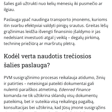
šalies gali užtrukti nuo kelių mėnesių iki pusmečio ar
ilgiau.
Paslauga ypač naudinga transporto įmonėms, kurioms
itin svarbu efektyviai valdyti pinigų srautus. Greitas lėšų
grąžinimas leidžia išvengti finansinio įšaldymo ir jas
nedelsiant investuoti atgal į veiklą – degalų pirkimą,
techninę priežiūrą ar maršrutų plėtrą.
Kodėl verta naudotis trečiosios
šalies paslauga?
PVM susigrąžinimo procesas reikalauja atidumo, žinių
ir patirties – neteisingai pateikti dokumentai gali
nulemti paraiškos atmetimą.
Edenred Finance
komanda ne tik užtikrina sklandų visų dokumentų
pateikimą, bet ir suteikia visą reikalingą pagalbą,
konsultacijas bei užtikrina, kad Jūsų įmonė susigrąžins