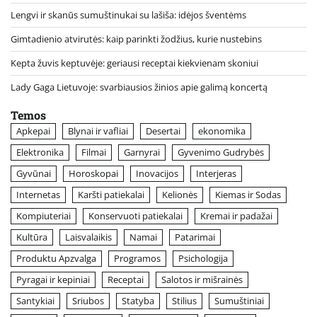
Lengvi ir skanūs sumuštinukai su lašiša: idėjos šventėms
Gimtadienio atvirutės: kaip parinkti žodžius, kurie nustebins
Kepta žuvis keptuvėje: geriausi receptai kiekvienam skoniui
Lady Gaga Lietuvoje: svarbiausios žinios apie galimą koncertą
Temos
Apkepai
Blynai ir vafliai
Desertai
ekonomika
Elektronika
Filmai
Garnyrai
Gyvenimo Gudrybės
Gyvūnai
Horoskopai
Inovacijos
Interjeras
Internetas
Karšti patiekalai
Kelionės
Kiemas ir Sodas
Kompiuteriai
Konservuoti patiekalai
Kremai ir padažai
Kultūra
Laisvalaikis
Namai
Patarimai
Produktu Apzvalga
Programos
Psichologija
Pyragai ir kepiniai
Receptai
Salotos ir mišrainės
Santykiai
Sriubos
Statyba
Stilius
Sumuštiniai