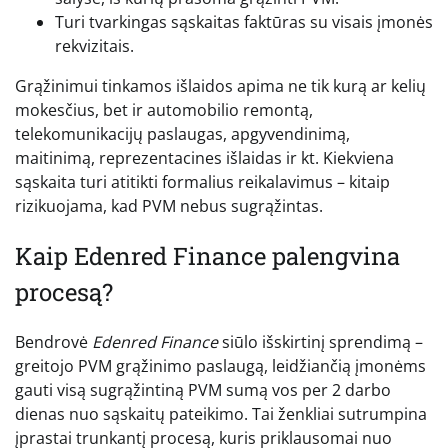
Turi tvarkingas sąskaitas faktūras su visais įmonės
rekvizitais.
Grąžinimui tinkamos išlaidos apima ne tik kurą ar kelių
mokesčius, bet ir automobilio remontą,
telekomunikacijų paslaugas, apgyvendinimą,
maitinimą, reprezentacines išlaidas ir kt. Kiekviena
sąskaita turi atitikti formalius reikalavimus – kitaip
rizikuojama, kad PVM nebus sugrąžintas.
Kaip Edenred Finance palengvina
procesą?
Bendrovė
Edenred Finance
siūlo išskirtinį sprendimą –
greitojo PVM grąžinimo paslaugą, leidžiančią įmonėms
gauti visą sugrąžintiną PVM sumą vos per 2 darbo
dienas nuo sąskaitų pateikimo. Tai ženkliai sutrumpina
įprastai trunkantį procesą, kuris priklausomai nuo