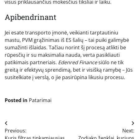
visus priklausančius mokesčius tiksliai ir laiku.
Apibendrinant
Jei esate transporto įmonė, veikianti tarptautiniu
mastu, PVM grąžinimas iš ES šalių – tai puiki galimybė
sumažinti išlaidas. Tačiau norint šį procesą atlikti be
rūpesčių ir su maksimalia nauda, verta pasikliauti
patikimais partneriais.
Edenred Finance
siūlo ne tik
greitą ir efektyvų sprendimą, bet ir visišką ramybę – Jūs
susitelkiate į verslą, o jie pasirūpina likusiu procesu.
Posted in
Patarimai
Navigacija
Previous:
Next:
tarp
Kuris filtras tinkamiausias
Zodiako ženklai, kuriuos