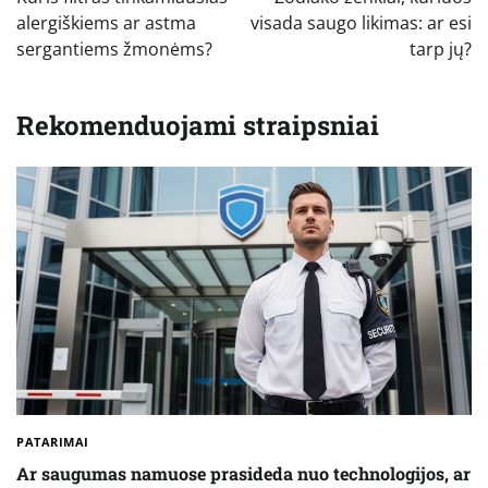
įrašų
alergiškiems ar astma
visada saugo likimas: ar esi
sergantiems žmonėms?
tarp jų?
Rekomenduojami straipsniai
PATARIMAI
Ar saugumas namuose prasideda nuo technologijos, ar