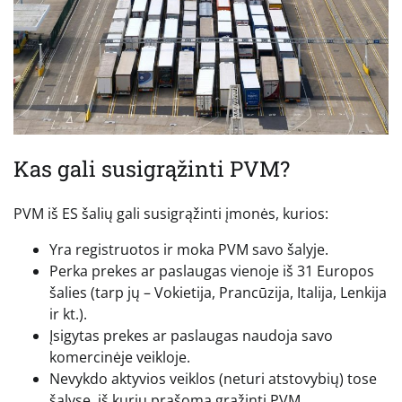
Kas gali susigrąžinti PVM?
PVM iš ES šalių gali susigrąžinti įmonės, kurios:
Yra registruotos ir moka PVM savo šalyje.
Perka prekes ar paslaugas vienoje iš 31 Europos
šalies (tarp jų – Vokietija, Prancūzija, Italija, Lenkija
ir kt.).
Įsigytas prekes ar paslaugas naudoja savo
komercinėje veikloje.
Nevykdo aktyvios veiklos (neturi atstovybių) tose
šalyse, iš kurių prašoma grąžinti PVM.