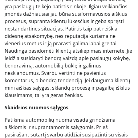
yra paslaugų teikėjo patirtis rinkoje. Ilgiau veikiančios
įmonės dažniausiai jau būna susiformavusios aiškius
procesus, supranta klientų lūkesčius ir geba spręsti
nestandartines situacijas. Patirtis taip pat reiškia
didesnę atsakomybę, nes reputacija kuriama ne
vienerius metus ir ją prarasti galima labai greitai.
Naudinga pasidomėti klientų atsiliepimais internete. Jie
leidžia susidaryti bendrą vaizdą apie paslaugų kokybę,
bendravimą, automobilių būklę ir galimus
nesklandumus. Svarbu vertinti ne pavienius
komentarus, o bendrą tendenciją. Jei dauguma klientų
mini aiškias sąlygas, sklandų procesą ir pagalbą iškilus
klausimams, tai yra geras ženklas.
Skaidrios nuomos sąlygos
Patikima automobilių nuoma visada grindžiama
aiškiomis ir suprantamomis sąlygomis. Prieš
pasirašant sutartį svarbu atidžiai susipažinti su visais