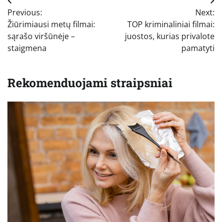
Navigacija
Previous:
Next:
tarp
Žiūrimiausi metų filmai:
TOP kriminaliniai filmai:
įrašų
sąrašo viršūnėje –
juostos, kurias privalote
staigmena
pamatyti
Rekomenduojami straipsniai