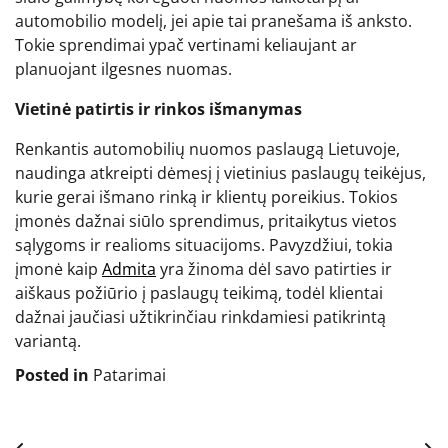
automobilio modelį, jei apie tai pranešama iš anksto.
Tokie sprendimai ypač vertinami keliaujant ar
planuojant ilgesnes nuomas.
Vietinė patirtis ir rinkos išmanymas
Renkantis automobilių nuomos paslaugą Lietuvoje,
naudinga atkreipti dėmesį į vietinius paslaugų teikėjus,
kurie gerai išmano rinką ir klientų poreikius. Tokios
įmonės dažnai siūlo sprendimus, pritaikytus vietos
sąlygoms ir realioms situacijoms. Pavyzdžiui, tokia
įmonė kaip
Admita
yra žinoma dėl savo patirties ir
aiškaus požiūrio į paslaugų teikimą, todėl klientai
dažnai jaučiasi užtikrinčiau rinkdamiesi patikrintą
variantą.
Posted in
Patarimai