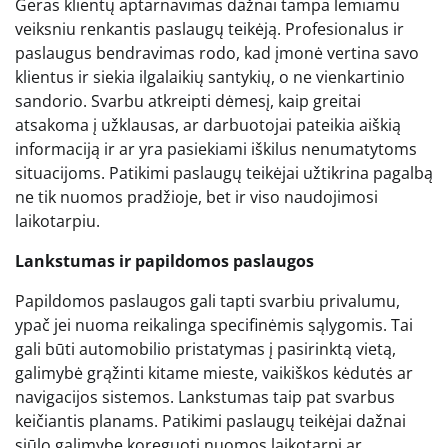
Geras klientų aptarnavimas dažnai tampa lemiamu
veiksniu renkantis paslaugų teikėją. Profesionalus ir
paslaugus bendravimas rodo, kad įmonė vertina savo
klientus ir siekia ilgalaikių santykių, o ne vienkartinio
sandorio. Svarbu atkreipti dėmesį, kaip greitai
atsakoma į užklausas, ar darbuotojai pateikia aiškią
informaciją ir ar yra pasiekiami iškilus nenumatytoms
situacijoms. Patikimi paslaugų teikėjai užtikrina pagalbą
ne tik nuomos pradžioje, bet ir viso naudojimosi
laikotarpiu.
Lankstumas ir papildomos paslaugos
Papildomos paslaugos gali tapti svarbiu privalumu,
ypač jei nuoma reikalinga specifinėmis sąlygomis. Tai
gali būti automobilio pristatymas į pasirinktą vietą,
galimybė grąžinti kitame mieste, vaikiškos kėdutės ar
navigacijos sistemos. Lankstumas taip pat svarbus
keičiantis planams. Patikimi paslaugų teikėjai dažnai
siūlo galimybę koreguoti nuomos laikotarpį ar