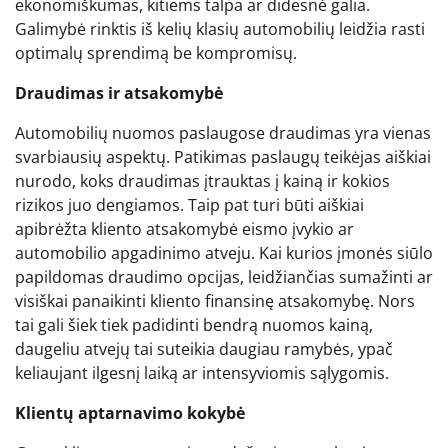
ekonomiškumas, kitiems talpa ar didesnė galia.
Galimybė rinktis iš kelių klasių automobilių leidžia rasti
optimalų sprendimą be kompromisų.
Draudimas ir atsakomybė
Automobilių nuomos paslaugose draudimas yra vienas
svarbiausių aspektų. Patikimas paslaugų teikėjas aiškiai
nurodo, koks draudimas įtrauktas į kainą ir kokios
rizikos juo dengiamos. Taip pat turi būti aiškiai
apibrėžta kliento atsakomybė eismo įvykio ar
automobilio apgadinimo atveju. Kai kurios įmonės siūlo
papildomas draudimo opcijas, leidžiančias sumažinti ar
visiškai panaikinti kliento finansinę atsakomybę. Nors
tai gali šiek tiek padidinti bendrą nuomos kainą,
daugeliu atvejų tai suteikia daugiau ramybės, ypač
keliaujant ilgesnį laiką ar intensyviomis sąlygomis.
Klientų aptarnavimo kokybė