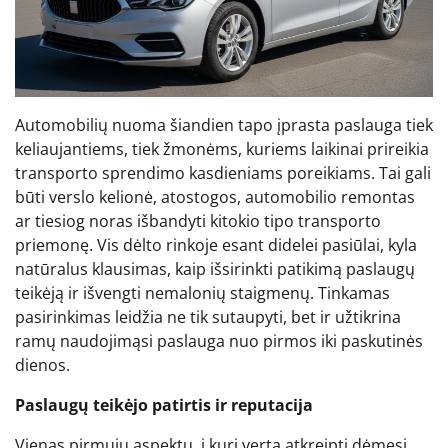
Automobilių nuoma šiandien tapo įprasta paslauga tiek
keliaujantiems, tiek žmonėms, kuriems laikinai prireikia
transporto sprendimo kasdieniams poreikiams. Tai gali
būti verslo kelionė, atostogos, automobilio remontas
ar tiesiog noras išbandyti kitokio tipo transporto
priemonę. Vis dėlto rinkoje esant didelei pasiūlai, kyla
natūralus klausimas, kaip išsirinkti patikimą paslaugų
teikėją ir išvengti nemalonių staigmenų. Tinkamas
pasirinkimas leidžia ne tik sutaupyti, bet ir užtikrina
ramų naudojimąsi paslauga nuo pirmos iki paskutinės
dienos.
Paslaugų teikėjo patirtis ir reputacija
Vienas pirmųjų aspektų, į kurį verta atkreipti dėmesį,