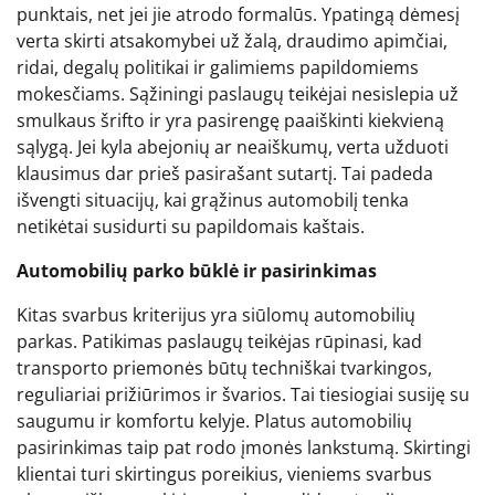
punktais, net jei jie atrodo formalūs. Ypatingą dėmesį
verta skirti atsakomybei už žalą, draudimo apimčiai,
ridai, degalų politikai ir galimiems papildomiems
mokesčiams. Sąžiningi paslaugų teikėjai nesislepia už
smulkaus šrifto ir yra pasirengę paaiškinti kiekvieną
sąlygą. Jei kyla abejonių ar neaiškumų, verta užduoti
klausimus dar prieš pasirašant sutartį. Tai padeda
išvengti situacijų, kai grąžinus automobilį tenka
netikėtai susidurti su papildomais kaštais.
Automobilių parko būklė ir pasirinkimas
Kitas svarbus kriterijus yra siūlomų automobilių
parkas. Patikimas paslaugų teikėjas rūpinasi, kad
transporto priemonės būtų techniškai tvarkingos,
reguliariai prižiūrimos ir švarios. Tai tiesiogiai susiję su
saugumu ir komfortu kelyje. Platus automobilių
pasirinkimas taip pat rodo įmonės lankstumą. Skirtingi
klientai turi skirtingus poreikius, vieniems svarbus