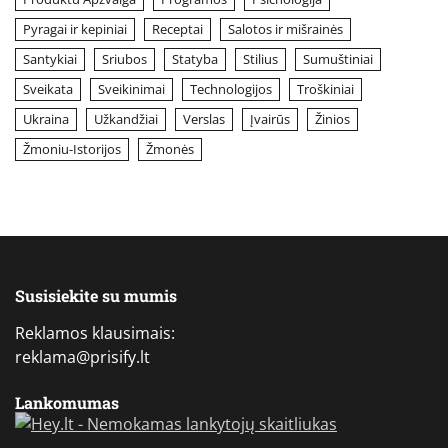
Pyragai ir kepiniai
Receptai
Salotos ir mišrainės
Santykiai
Sriubos
Statyba
Stilius
Sumuštiniai
Sveikata
Sveikinimai
Technologijos
Troškiniai
Ukraina
Užkandžiai
Verslas
Įvairūs
Žinios
Žmoniu-Istorijos
Žmonės
Susisiekite su mumis
Reklamos klausimais:
reklama@prisify.lt
Lankomumas