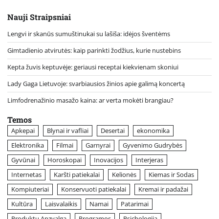
Nauji Straipsniai
Lengvi ir skanūs sumuštinukai su lašiša: idėjos šventėms
Gimtadienio atvirutės: kaip parinkti žodžius, kurie nustebins
Kepta žuvis keptuvėje: geriausi receptai kiekvienam skoniui
Lady Gaga Lietuvoje: svarbiausios žinios apie galimą koncertą
Limfodrenažinio masažo kaina: ar verta mokėti brangiau?
Temos
Apkepai
Blynai ir vafliai
Desertai
ekonomika
Elektronika
Filmai
Garnyrai
Gyvenimo Gudrybės
Gyvūnai
Horoskopai
Inovacijos
Interjeras
Internetas
Karšti patiekalai
Kelionės
Kiemas ir Sodas
Kompiuteriai
Konservuoti patiekalai
Kremai ir padažai
Kultūra
Laisvalaikis
Namai
Patarimai
Produktu Apzvalga
Programos
Psichologija