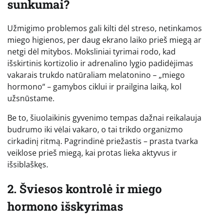
sunkumai?
Užmigimo problemos gali kilti dėl streso, netinkamos
miego higienos, per daug ekrano laiko prieš miegą ar
netgi dėl mitybos. Moksliniai tyrimai rodo, kad
išskirtinis kortizolio ir adrenalino lygio padidėjimas
vakarais trukdo natūraliam melatonino – „miego
hormono“ – gamybos ciklui ir prailgina laiką, kol
užsnūstame.
Be to, šiuolaikinis gyvenimo tempas dažnai reikalauja
budrumo iki vėlai vakaro, o tai trikdo organizmo
cirkadinį ritmą. Pagrindinė priežastis – prasta tvarka
veiklose prieš miegą, kai protas lieka aktyvus ir
išsiblaškęs.
2. Šviesos kontrolė ir miego
hormono išskyrimas