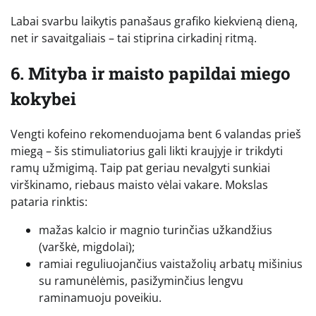
Labai svarbu laikytis panašaus grafiko kiekvieną dieną,
net ir savaitgaliais – tai stiprina cirkadinį ritmą.
6. Mityba ir maisto papildai miego
kokybei
Vengti kofeino rekomenduojama bent 6 valandas prieš
miegą – šis stimuliatorius gali likti kraujyje ir trikdyti
ramų užmigimą. Taip pat geriau nevalgyti sunkiai
virškinamo, riebaus maisto vėlai vakare. Mokslas
pataria rinktis:
mažas kalcio ir magnio turinčias užkandžius
(varškė, migdolai);
ramiai reguliuojančius vaistažolių arbatų mišinius
su ramunėlėmis, pasižyminčius lengvu
raminamuoju poveikiu.