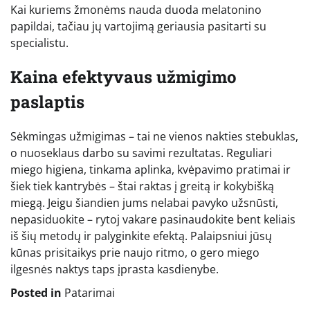
Kai kuriems žmonėms nauda duoda melatonino
papildai, tačiau jų vartojimą geriausia pasitarti su
specialistu.
Kaina efektyvaus užmigimo
paslaptis
Sėkmingas užmigimas – tai ne vienos nakties stebuklas,
o nuoseklaus darbo su savimi rezultatas. Reguliari
miego higiena, tinkama aplinka, kvėpavimo pratimai ir
šiek tiek kantrybės – štai raktas į greitą ir kokybišką
miegą. Jeigu šiandien jums nelabai pavyko užsnūsti,
nepasiduokite – rytoj vakare pasinaudokite bent keliais
iš šių metodų ir palyginkite efektą. Palaipsniui jūsų
kūnas prisitaikys prie naujo ritmo, o gero miego
ilgesnės naktys taps įprasta kasdienybe.
Posted in
Patarimai