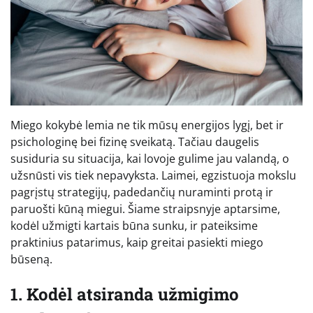
Miego kokybė lemia ne tik mūsų energijos lygį, bet ir
psichologinę bei fizinę sveikatą. Tačiau daugelis
susiduria su situacija, kai lovoje gulime jau valandą, o
užsnūsti vis tiek nepavyksta. Laimei, egzistuoja mokslu
pagrįstų strategijų, padedančių nuraminti protą ir
paruošti kūną miegui. Šiame straipsnyje aptarsime,
kodėl užmigti kartais būna sunku, ir pateiksime
praktinius patarimus, kaip greitai pasiekti miego
būseną.
1. Kodėl atsiranda užmigimo