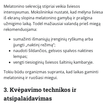
Melatonino sekreciją stipriai veikia šviesos
intensyvumas. Mokslininkai nustatė, kad mėlyna šviesa
iš ekranų slopina melatonino gamybą ir prailgina
užmigimo laiką. Todėl mažiausiai valandą prieš miegą
rekomenduojama:
sumažinti išmaniųjų įrenginių ryškumą arba
įjungti „naktinį režimą“;
naudoti šildančios, gelsvos spalvos naktines
lempas;
vengti tiesioginių šviesos šaltinių kambaryje.
Tokiu būdu organizmas supranta, kad laikas gaminti
melatoniną ir ruošiasi miegui.
3. Kvėpavimo technikos ir
atsipalaidavimas