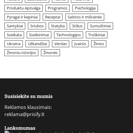
Produktu Apzvalga
Programos
Psichologija
Pyragai ir kepiniai
Receptai
Salotos ir mišrainės
Santykiai
Sriubos
Statyba
Stilius
Sumuštiniai
Sveikata
Sveikinimai
Technologijos
Troškiniai
Ukraina
Užkandžiai
Verslas
Įvairūs
Žinios
Žmoniu-Istorijos
Žmonės
Susisiekite su mumis
Reklamos klausimais:
reklama@prisify.lt
Lankomumas