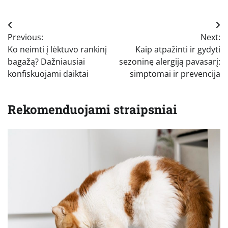
Navigacija
Previous:
Next:
tarp
Ko neimti į lėktuvo rankinį
Kaip atpažinti ir gydyti
įrašų
bagažą? Dažniausiai
sezoninę alergiją pavasarį:
konfiskuojami daiktai
simptomai ir prevencija
Rekomenduojami straipsniai