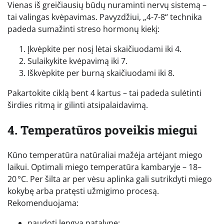
Vienas iš greičiausių būdų nuraminti nervų sistemą –
tai valingas kvėpavimas. Pavyzdžiui, „4-7-8“ technika
padeda sumažinti streso hormonų kiekį:
Įkvėpkite per nosį lėtai skaičiuodami iki 4.
Sulaikykite kvėpavimą iki 7.
Iškvėpkite per burną skaičiuodami iki 8.
Pakartokite ciklą bent 4 kartus – tai padeda sulėtinti
širdies ritmą ir gilinti atsipalaidavimą.
4. Temperatūros poveikis miegui
Kūno temperatūra natūraliai mažėja artėjant miego
laikui. Optimali miego temperatūra kambaryje – 18–
20 °C. Per šilta ar per vėsu aplinka gali sutrikdyti miego
kokybę arba pratęsti užmigimo procesą.
Rekomenduojama:
naudoti lengvą patalynę;