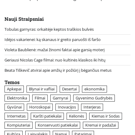
Nauji Straipsniai
Tobulas garnyras: orkaitėje keptos traškios bulvės
Idėjos vakarienei: ką skanaus ir greito paruošti iš faršo
Violeta Baublienė: mažai žinomi faktai apie garsią moterį
Geriausi Nicolas Cage filmai: nuo kultinės klasikos iki hitų
Beata Tiškevič atvirai apie amžių ir požiūrį į bėgančius metus
Temos
Apkepai
Blynai ir vafliai
Desertai
ekonomika
Elektronika
Filmai
Garnyrai
Gyvenimo Gudrybės
Gyvūnai
Horoskopai
Inovacijos
Interjeras
Internetas
Karšti patiekalai
Kelionės
Kiemas ir Sodas
Kompiuteriai
Konservuoti patiekalai
Kremai ir padažai
Kultūra
Laisvalaikis
Namai
Patarimai