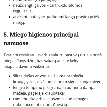
neuždengti galvos – tai trukdo šilumos
reguliacijai;
atvėsinti patalynę, palikdami langą pravirą prieš
miegą.
5. Miego higienos principai
namuose
Tvariam rezultatui svarbu sukurti pastovų ritualą prieš
miegą. Pavyzdžiui, kas vakarą atlikite kelis
atsipalaidavimo veiksmus:
šiltas dušas ar vonia – šiluma praplečia
kraujagysles, o vėsumas po to signalizuoja miegui;
lengva tempimo programa – raumenų įtampa
mažėja, pagerėja kraujotaka;
rami muzika arba klausymas audioknygos –
nukreipia mintis nuo rūpesčių.