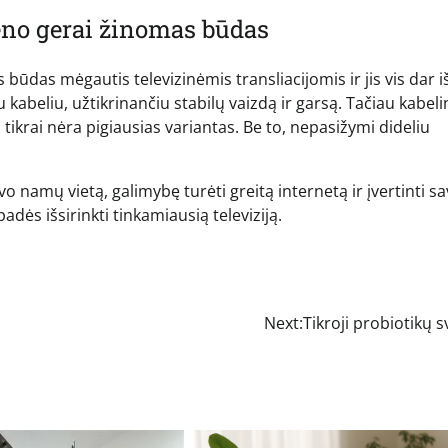
seno gerai žinomas būdas
būdas mėgautis televizinėmis transliacijomis ir jis vis dar i
 kabeliu, užtikrinančiu stabilų vaizdą ir garsą. Tačiau kabel
i tikrai nėra pigiausias variantas. Be to, nepasižymi dideliu
avo namų vietą, galimybę turėti greitą internetą ir įvertinti s
adės išsirinkti tinkamiausią televiziją.
Next:
Tikroji probiotikų 