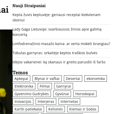
Nauji Straipsniai
mai
Kepta žuvis keptuvėje: geriausi receptai kiekvienam
skoniui
Lady Gaga Lietuvoje: svarbiausios žinios apie galimą
koncertą
Limfodrenažinio masažo kaina: ar verta mokėti brangiau?
Tobulas garnyras: orkaitėje keptos traškios bulvės
Idėjos vakarienei: ką skanaus ir greito paruošti iš faršo
Temos
Apkepai
Blynai ir vafliai
Desertai
ekonomika
Elektronika
Filmai
Garnyrai
Gyvenimo Gudrybės
Gyvūnai
Horoskopai
Inovacijos
Interjeras
Internetas
Karšti patiekalai
Kelionės
Kiemas ir Sodas