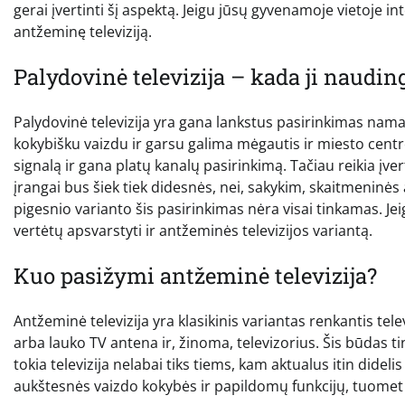
gerai įvertinti šį aspektą. Jeigu jūsų gyvenamoje vietoje i
antžeminę televiziją.
Palydovinė televizija – kada ji naudin
Palydovinė televizija yra gana lankstus pasirinkimas nama
kokybišku vaizdu ir garsu galima mėgautis ir miesto centr
signalą ir gana platų kanalų pasirinkimą. Tačiau reikia įver
įrangai bus šiek tiek didesnės, nei, sakykim, skaitmeninės 
pigesnio varianto šis pasirinkimas nėra visai tinkamas. Je
vertėtų apsvarstyti ir antžeminės televizijos variantą.
Kuo pasižymi antžeminė televizija?
Antžeminė televizija yra klasikinis variantas renkantis tel
arba lauko TV antena ir, žinoma, televizorius. Šis būdas ti
tokia televizija nelabai tiks tiems, kam aktualus itin didel
aukštesnės vaizdo kokybės ir papildomų funkcijų, tuomet ve