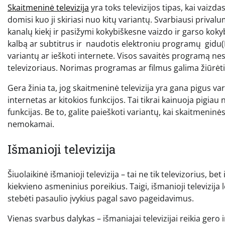
Skaitmeninė televizija
yra toks televizijos tipas, kai vai
domisi kuo ji skiriasi nuo kitų variantų. Svarbiausi privalu
kanalų kiekį ir pasižymi kokybiškesne vaizdo ir garso koky
kalbą ar subtitrus ir naudotis elektroniu programų gidu(E
variantų ar ieškoti internete. Visos savaitės programą nesu
televizoriaus. Norimas programas ar filmus galima žiūrėt
Gera žinia ta, jog skaitmeninė televizija yra gana pigus va
internetas ar kitokios funkcijos. Tai tikrai kainuoja pigiau 
funkcijas. Be to, galite paieškoti variantų, kai skaitmeni
nemokamai.
Išmanioji televizija
Šiuolaikinė išmanioji televizija – tai ne tik televizorius, 
kiekvieno asmeninius poreikius. Taigi, išmanioji televizij
stebėti pasaulio įvykius pagal savo pageidavimus.
Vienas svarbus dalykas – išmaniajai televizijai reikia gero