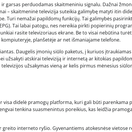
zdas ir garsas perduodamas skaitmeniniu signalu. Dažnai žmo
mai – skaitmeninė televizija suteikia galimybę matyti itin dide
be. Turi nemažai papildomų funkcijų. Tai galimybės pasirinkt
PG). Tai labai patogu, nes nereikia pirkti popierinių progr
nkiai rasite televizoriaus ekrane. Be to visai nebūtina turėt
i kompiuteryje, planšetėje ar net išmaniajame telefone.
riantas. Daugelis įmonių siūlo paketus, į kuriuos įtraukiamas 
nei užsakyti atskirai televiziją ir internetą ar kitokias papild
nės televizijos užsakymas vieną ar kelis pirmus mėnesius siūl
bet ir visa didelė pramogų platforma, kuri gali būti parenkama 
a lengvai tenkina suasmenintus poreikius, kas leidžia pramoga
 ir greito interneto ryšio. Gyvenantiems atokesnėse vietose r