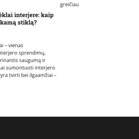
greičiau
ėklai interjere: kaip
nkamą stiklą?
ai – vienas
nterjero sprendimų,
rinantis saugumą ir
mai sumontuoti interjero
 yra tvirti bei ilgaamžiai –