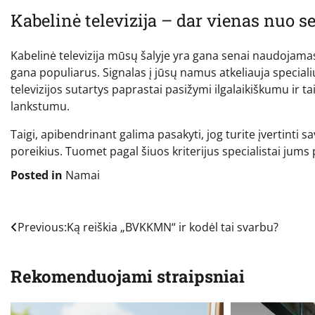
Kabelinė televizija – dar vienas nuo 
Kabelinė televizija mūsų šalyje yra gana senai naudojamas 
gana populiarus. Signalas į jūsų namus atkeliauja specialiu
televizijos sutartys paprastai pasižymi ilgalaikiškumu ir ta
lankstumu.
Taigi, apibendrinant galima pasakyti, jog turite įvertinti s
poreikius. Tuomet pagal šiuos kriterijus specialistai jums p
Posted in
Namai
Navigacija
Previous:
Ką reiškia „BVKKMN“ ir kodėl tai svarbu?
tarp
Rekomenduojami straipsniai
įrašų