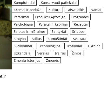
Kompiuteriai
Konservuoti patiekalai
Kremai ir padažai
Kultūra
Laisvalaikis
Namai
Patarimai
Produktu Apzvalga
Programos
Psichologija
Pyragai ir kepiniai
Receptai
Salotos ir mišrainės
Santykiai
Sriubos
Statyba
Stilius
Sumuštiniai
Sveikata
Sveikinimai
Technologijos
Troškiniai
Ukraina
Užkandžiai
Verslas
Įvairūs
Žinios
Žmoniu-Istorijos
Žmonės
t ir