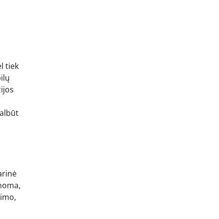
l tiek
ilų
ijos
galbūt
arinė
inoma,
kimo,