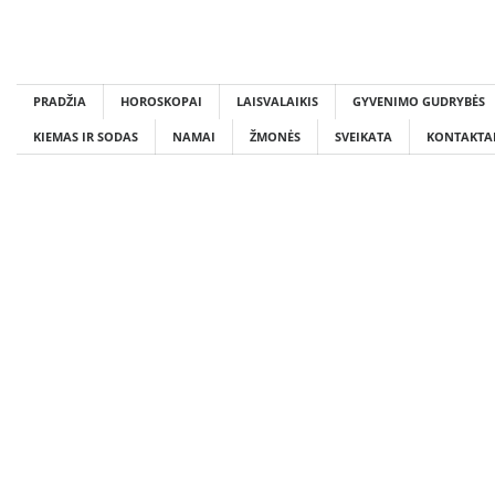
Skip
to
content
PRADŽIA
HOROSKOPAI
LAISVALAIKIS
GYVENIMO GUDRYBĖS
KIEMAS IR SODAS
NAMAI
ŽMONĖS
SVEIKATA
KONTAKTA