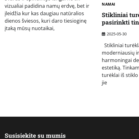
NAMAI
vizualiai padidina namų erdvę, bet ir
įleidžia kur kas daugiau natūralios
Stikliniai tur
dienos šviesos, kuri daro tiesioginę
pasirinkti ti
įtaką mūsų nuotaikai,
2025-05-30
Stikliniai turėkl
moderniausių i
harmoningai de
estetiką. Tinka
turėklai iš stiklo
jie
Susisiekite su mumis