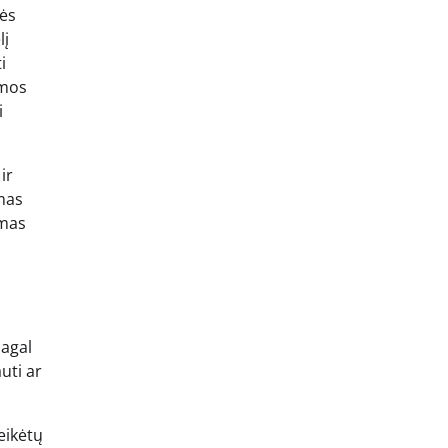
nės
lį
i
amos
i
ir
omas
omas
pagal
uti ar
eikėtų