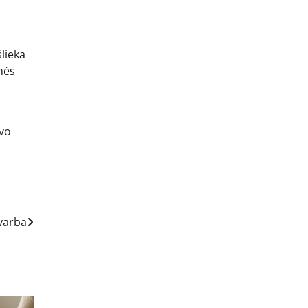
šlieka
inės
avo
svarba