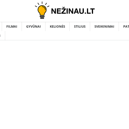
FILMAI
GYVŪNAI
KELIONĖS
STILIUS
SVEIKINIMAI
PA
I