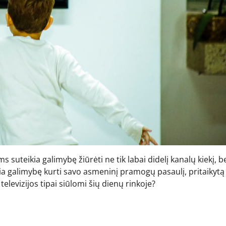
uteikia galimybę žiūrėti ne tik labai didelį kanalų kiekį, be
kia galimybę kurti savo asmeninį pramogų pasaulį, pritaikytą
 televizijos tipai siūlomi šių dienų rinkoje?