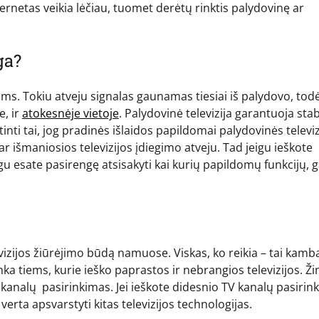
nternetas veikia lėčiau, tuomet derėtų rinktis palydovinę ar
ga?
ms. Tokiu atveju signalas gaunamas tiesiai iš palydovo, todė
e, ir
atokesnėje vietoje
. Palydovinė televizija garantuoja stab
tinti tai, jog pradinės išlaidos papildomai palydovinės televiz
ar išmaniosios televizijos įdiegimo atveju. Tad jeigu ieškote
igu
esate pasirengę atsisakyti kai kurių papildomų funkcijų, 
evizijos žiūrėjimo būdą namuose. Viskas, ko reikia – tai kamb
nka tiems, kurie ieško paprastos ir nebrangios televizijos. Ž
is kanalų pasirinkimas. Jei ieškote didesnio TV kanalų pasirin
rta apsvarstyti kitas televizijos technologijas.