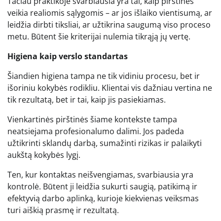
Tačiau praktikoje svarbiausia yra tai, kaip pirštinės
veikia realiomis sąlygomis – ar jos išlaiko vientisumą, ar
leidžia dirbti tiksliai, ar užtikrina saugumą viso proceso
metu. Būtent šie kriterijai nulemia tikrąją jų vertę.
Higiena kaip verslo standartas
Šiandien higiena tampa ne tik vidiniu procesu, bet ir
išoriniu kokybės rodikliu. Klientai vis dažniau vertina ne
tik rezultatą, bet ir tai, kaip jis pasiekiamas.
Vienkartinės pirštinės šiame kontekste tampa
neatsiejama profesionalumo dalimi. Jos padeda
užtikrinti sklandų darbą, sumažinti rizikas ir palaikyti
aukštą kokybės lygį.
Ten, kur kontaktas neišvengiamas, svarbiausia yra
kontrolė. Būtent ji leidžia sukurti saugią, patikimą ir
efektyvią darbo aplinką, kurioje kiekvienas veiksmas
turi aiškią prasmę ir rezultatą.