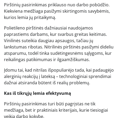
Pirštinių pasirinkimas priklauso nuo darbo pobūdžio.
Kiekviena medžiaga pasižymi skirtingomis savybėmis,
kurios lemia jų pritaikymą.
Polietileno pirštinės dažniausiai naudojamos
paprastiems darbams, kur svarbus greitas keitimas.
Vinilinės suteikia daugiau apsaugos, tačiau jų
lankstumas ribotas. Nitrilinės pirštinės pasižymi dideliu
atsparumu, todėl tinka sudėtingesnėms sąlygoms, kur
reikalingas patikimumas ir ilgaamžiškumas.
Įdomu tai, kad nitrilas išpopuliarėjo tada, kai padaugėjo
alerginių reakcijų į lateksą – technologiniai sprendimai
dažnai atsiranda būtent iš realių problemų.
Kas iš tikrųjų lemia efektyvumą
Pirštinių pasirinkimas turi būti pagrįstas ne tik
medžiaga, bet ir praktiniais kriterijais, kurie tiesiogiai
veikia darbo kokybę.