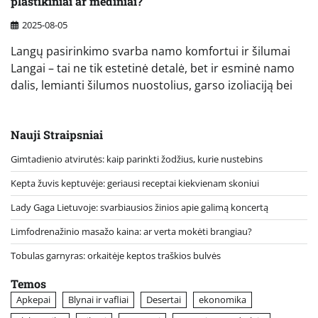
plastikiniai ar mediniai?
2025-08-05
Langų pasirinkimo svarba namo komfortui ir šilumai
Langai – tai ne tik estetinė detalė, bet ir esminė namo
dalis, lemianti šilumos nuostolius, garso izoliaciją bei
Nauji Straipsniai
Gimtadienio atvirutės: kaip parinkti žodžius, kurie nustebins
Kepta žuvis keptuvėje: geriausi receptai kiekvienam skoniui
Lady Gaga Lietuvoje: svarbiausios žinios apie galimą koncertą
Limfodrenažinio masažo kaina: ar verta mokėti brangiau?
Tobulas garnyras: orkaitėje keptos traškios bulvės
Temos
Apkepai
Blynai ir vafliai
Desertai
ekonomika