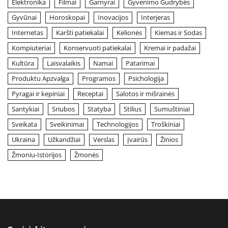
Elektronika
Filmai
Garnyrai
Gyvenimo Gudrybės
Gyvūnai
Horoskopai
Inovacijos
Interjeras
Internetas
Karšti patiekalai
Kelionės
Kiemas ir Sodas
Kompiuteriai
Konservuoti patiekalai
Kremai ir padažai
Kultūra
Laisvalaikis
Namai
Patarimai
Produktu Apzvalga
Programos
Psichologija
Pyragai ir kepiniai
Receptai
Salotos ir mišrainės
Santykiai
Sriubos
Statyba
Stilius
Sumuštiniai
Sveikata
Sveikinimai
Technologijos
Troškiniai
Ukraina
Užkandžiai
Verslas
Įvairūs
Žinios
Žmoniu-Istorijos
Žmonės