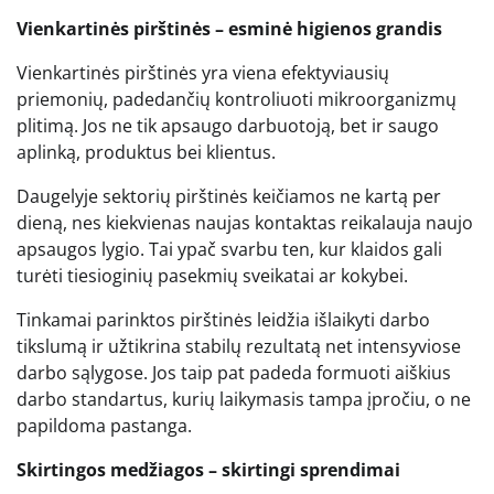
Vienkartinės pirštinės – esminė higienos grandis
Vienkartinės pirštinės yra viena efektyviausių
priemonių, padedančių kontroliuoti mikroorganizmų
plitimą. Jos ne tik apsaugo darbuotoją, bet ir saugo
aplinką, produktus bei klientus.
Daugelyje sektorių pirštinės keičiamos ne kartą per
dieną, nes kiekvienas naujas kontaktas reikalauja naujo
apsaugos lygio. Tai ypač svarbu ten, kur klaidos gali
turėti tiesioginių pasekmių sveikatai ar kokybei.
Tinkamai parinktos pirštinės leidžia išlaikyti darbo
tikslumą ir užtikrina stabilų rezultatą net intensyviose
darbo sąlygose. Jos taip pat padeda formuoti aiškius
darbo standartus, kurių laikymasis tampa įpročiu, o ne
papildoma pastanga.
Skirtingos medžiagos – skirtingi sprendimai