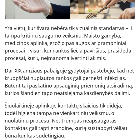
Yra vietų, kur švara nebėra tik vizualinis standartas – ji
tampa kritiniu saugumo veiksniu. Maisto gamyba,
medicinos aplinka, grožio paslaugos ar pramoniniai
procesai – visur, kur rankos liečia paviršius, prasideda
procesai, kurių neįmanoma įvertinti akimis.
Dar XIX amžiaus pabaigoje gydytojai pastebėjo, kad net
kruopščiai nuplautos rankos gali pernešti infekcijas.
Būtent tai paskatino apsauginių priemonių atsiradimą,
kurios šiandien tapo neatsiejama kasdienybės dalimi.
Šiuolaikinėje aplinkoje kontaktų skaičius tik didėja,
todėl higiena tampa ne vienkartiniu veiksmu, o
nuolatiniu procesu. Net trumpas neapsaugotas
kontaktas gali tapti grandine, kurią sustabdyti vėliau
būna kur kas sudėtingiau.