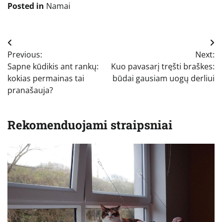
Posted in
Namai
Navigacija
Previous:
Next:
tarp
Sapne kūdikis ant rankų:
Kuo pavasarį tręšti braškes:
įrašų
kokias permainas tai
būdai gausiam uogų derliui
pranašauja?
Rekomenduojami straipsniai