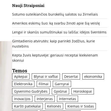
Nauji Straipsniai
s
Sotumo suteikiančios burokėlių salotos su žirneliais
Amerikos eskimų šuo: ką svarbu žinoti apie šią veislę
Lengvi ir skanūs sumuštinukai su lašiša: idėjos šventėms
Gimtadienio atvirutės: kaip parinkti žodžius, kurie
nustebins
Kepta žuvis keptuvėje: geriausi receptai kiekvienam
skoniui
Temos
Apkepai
Blynai ir vafliai
Desertai
ekonomika
Elektronika
Filmai
Garnyrai
Gyvenimo Gudrybės
Gyvūnai
Horoskopai
Inovacijos
Interjeras
Internetas
Karšti patiekalai
Kelionės
Kiemas ir Sodas