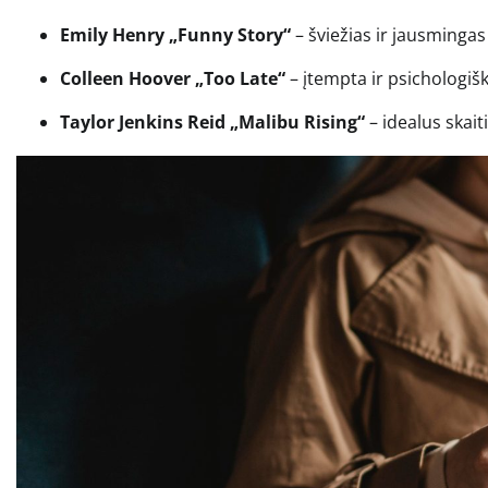
Emily Henry „Funny Story“
– šviežias ir jausmingas
Colleen Hoover „Too Late“
– įtempta ir psichologiška
Taylor Jenkins Reid „Malibu Rising“
– idealus skai