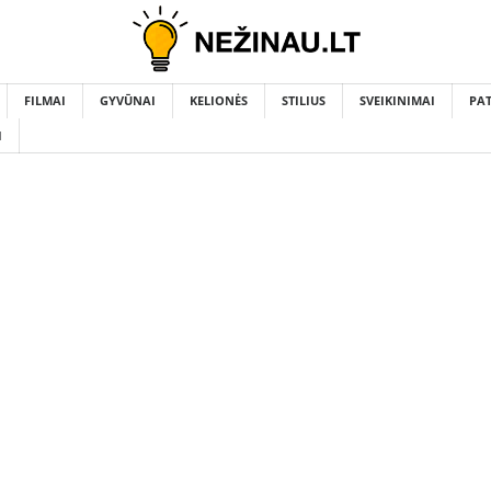
FILMAI
GYVŪNAI
KELIONĖS
STILIUS
SVEIKINIMAI
PA
I