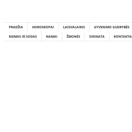
Skip
to
content
PRADŽIA
HOROSKOPAI
LAISVALAIKIS
GYVENIMO GUDRYBĖS
KIEMAS IR SODAS
NAMAI
ŽMONĖS
SVEIKATA
KONTAKTA