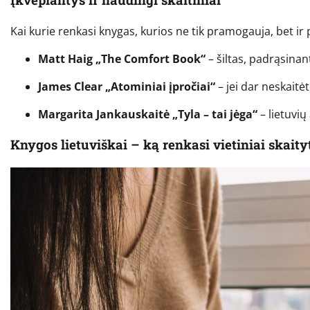
Kai kurie renkasi knygas, kurios ne tik pramogauja, bet ir 
Matt Haig „The Comfort Book“
– šiltas, padrąsinant
James Clear „Atominiai įpročiai“
– jei dar neskaitė
Margarita Jankauskaitė „Tyla – tai jėga“
– lietuvių
Knygos lietuviškai – ką renkasi vietiniai skaity