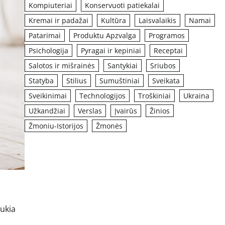
Kompiuteriai
Konservuoti patiekalai
Kremai ir padažai
Kultūra
Laisvalaikis
Namai
Patarimai
Produktu Apzvalga
Programos
Psichologija
Pyragai ir kepiniai
Receptai
Salotos ir mišrainės
Santykiai
Sriubos
Statyba
Stilius
Sumuštiniai
Sveikata
Sveikinimai
Technologijos
Troškiniai
Ukraina
Užkandžiai
Verslas
Įvairūs
Žinios
Žmoniu-Istorijos
Žmonės
aukia