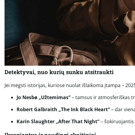
Detektyvai, nuo kurių sunku atsitraukti
Jei mėgsti istorijas, kuriose nuolat išlaikoma įtampa – 202
Jo Nesbø „Užtemimas“
– tamsus ir atmosferiškas t
Robert Galbraith „The Ink Black Heart“
– dar viena
Karin Slaughter „After That Night“
– šokiruojantis 
Įkvepiantys ir naudingi skaitiniai