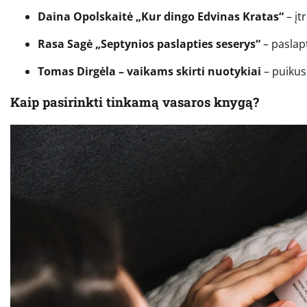
Daina Opolskaitė „Kur dingo Edvinas Kratas“
– įt
Rasa Sagė „Septynios paslapties seserys“
– paslapt
Tomas Dirgėla – vaikams skirti nuotykiai
– puikus
Kaip pasirinkti tinkamą vasaros knygą?