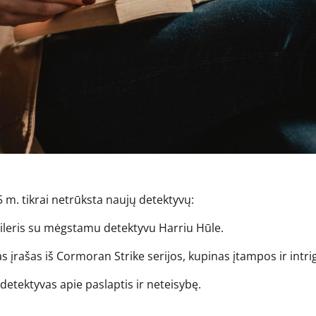
5 m. tikrai netrūksta naujų detektyvų:
rileris su mėgstamu detektyvu Harriu Hūle.
s įrašas iš Cormoran Strike serijos, kupinas įtampos ir intri
detektyvas apie paslaptis ir neteisybę.