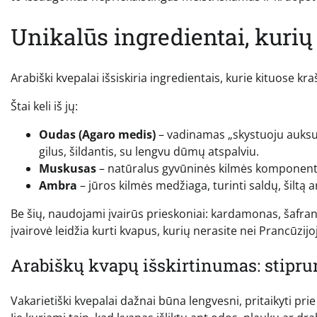
Unikalūs ingredientai, kuri
Arabiški kvepalai išsiskiria ingredientais, kurie kituose kr
Štai keli iš jų:
Oudas (Agaro medis)
– vadinamas „skystuoju auksu“
gilus, šildantis, su lengvu dūmų atspalviu.
Muskusas
– natūralus gyvūninės kilmės komponenta
Ambra
– jūros kilmės medžiaga, turinti saldų, šiltą 
Be šių, naudojami įvairūs prieskoniai: kardamonas, šafrana
įvairovė leidžia kurti kvapus, kurių nerasite nei Prancūzijoje
Arabiškų kvapų išskirtinumas: stipr
Vakarietiški kvepalai dažnai būna lengvesni, pritaikyti prie 