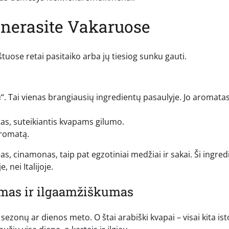
ų nerasite Vakaruose
aštuose retai pasitaiko arba jų tiesiog sunku gauti.
. Tai vienas brangiausių ingredientų pasaulyje. Jo aromatas
s, suteikiantis kvapams gilumo.
aromatą.
s, cinamonas, taip pat egzotiniai medžiai ir sakai. Ši ingred
, nei Italijoje.
umas ir ilgaamžiškumas
sezonų ar dienos meto. O štai arabiški kvapai – visai kita isto