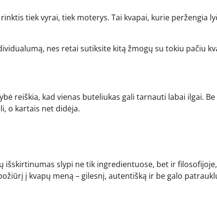
inktis tiek vyrai, tiek moterys. Tai kvapai, kurie peržengia ly
 individualumą, nes retai sutiksite kitą žmogų su tokiu pačiu k
bė reiškia, kad vienas buteliukas gali tarnauti labai ilgai. Be 
i, o kartais net didėja.
 išskirtinumas slypi ne tik ingredientuose, bet ir filosofijoje,
požiūrį į kvapų meną – gilesnį, autentišką ir be galo patraukl