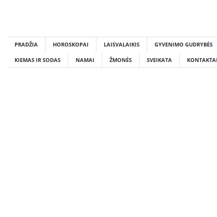
Skip
to
content
PRADŽIA
HOROSKOPAI
LAISVALAIKIS
GYVENIMO GUDRYBĖS
KIEMAS IR SODAS
NAMAI
ŽMONĖS
SVEIKATA
KONTAKTA