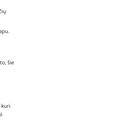
čių
vapu.
to, šie
 kuri
ų.