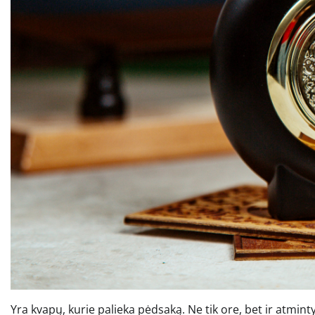
Yra kvapų, kurie palieka pėdsaką. Ne tik ore, bet ir atminty