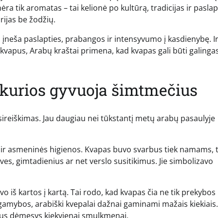
 nėra tik aromatas – tai kelionė po kultūrą, tradicijas ir paslap
rijas be žodžių.
s įneša paslapties, prabangos ir intensyvumo į kasdienybę. I
 kvapus, Arabų kraštai primena, kad kvapas gali būti galinga
 kurios gyvuoja šimtmečius
 išsireiškimas. Jau daugiau nei tūkstantį metų arabų pasaulyje
o ir asmeninės higienos. Kvapas buvo svarbus tiek namams, t
s, gimtadienius ar net verslo susitikimus. Jie simbolizavo
 iš kartos į kartą. Tai rodo, kad kvapas čia ne tik prekybos
 gamybos, arabiški kvepalai dažnai gaminami mažais kiekiais.
tus dėmesys kiekvienai smulkmenai.