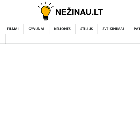
FILMAI
GYVŪNAI
KELIONĖS
STILIUS
SVEIKINIMAI
PA
I