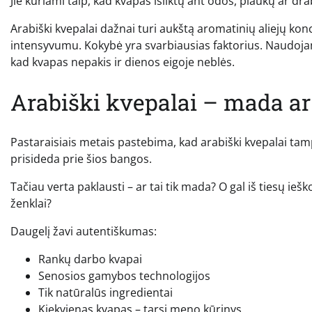
Jie kuriami taip, kad kvapas išliktų ant odos, plaukų ar drab
Arabiški kvepalai dažnai turi aukštą aromatinių aliejų konc
intensyvumu. Kokybė yra svarbiausias faktorius. Naudojami
kad kvapas nepakis ir dienos eigoje neblės.
Arabiški kvepalai – mada ar
Pastaraisiais metais pastebima, kad arabiški kvepalai tampa
prisideda prie šios bangos.
Tačiau verta paklausti – ar tai tik mada? O gal iš tiesų ieš
ženklai?
Daugelį žavi autentiškumas:
Rankų darbo kvapai
Senosios gamybos technologijos
Tik natūralūs ingredientai
Kiekvienas kvapas – tarsi meno kūrinys