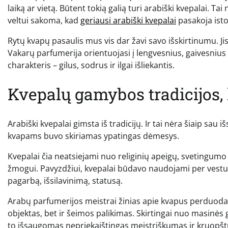
laiką ar vietą. Būtent tokią galią turi arabiški kvepalai. Tai
veltui sakoma, kad
geriausi arabiški kvepalai
pasakoja isto
Rytų kvapų pasaulis mus vis dar žavi savo išskirtinumu. Ji
Vakarų parfumerija orientuojasi į lengvesnius, gaivesnius
charakteris – gilus, sodrus ir ilgai išliekantis.
Kvepalų gamybos tradicijos,
Arabiški kvepalai gimsta iš tradicijų. Ir tai nėra šiaip sau
kvapams buvo skiriamas ypatingas dėmesys.
Kvepalai čia neatsiejami nuo religinių apeigų, svetingum
žmogui. Pavyzdžiui, kvepalai būdavo naudojami per vestuve
pagarbą, išsilavinimą, statusą.
Arabų parfumerijos meistrai žinias apie kvapus perduodavo
objektas, bet ir šeimos palikimas. Skirtingai nuo masinės
to išsaugomas nepriekaištingas meistriškumas ir kruopš