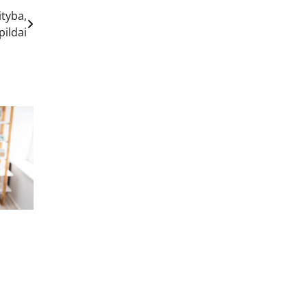
ityba,
ildai