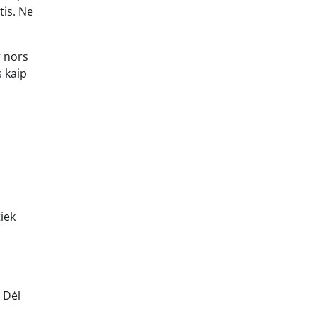
tis. Ne
r nors
s kaip
iek
 Dėl