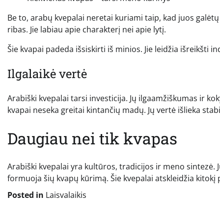
Be to, arabų kvepalai neretai kuriami taip, kad juos galėtų r
ribas. Jie labiau apie charakterį nei apie lytį.
Šie kvapai padeda išsiskirti iš minios. Jie leidžia išreikšti
Ilgalaikė vertė
Arabiški kvepalai tarsi investicija. Jų ilgaamžiškumas ir koky
kvapai neseka greitai kintančių madų. Jų vertė išlieka stabil
Daugiau nei tik kvapas
Arabiški kvepalai yra kultūros, tradicijos ir meno sintezė. Jų
formuoja šių kvapų kūrimą. Šie kvepalai atskleidžia kitokį 
Posted in
Laisvalaikis