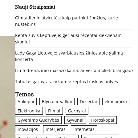
Nauji Straipsniai
Gimtadienio atvirutės: kaip parinkti žodžius, kurie
nustebins
Kepta žuvis keptuvėje: geriausi receptai kiekvienam
skoniui
Lady Gaga Lietuvoje: svarbiausios žinios apie galimą
koncertą
Limfodrenažinio masažo kaina: ar verta mokėti brangiau?
Tobulas garnyras: orkaitėje keptos traškios bulvės
Temos
Apkepai
Blynai ir vafliai
Desertai
ekonomika
Elektronika
Filmai
Garnyrai
Gyvenimo Gudrybės
Gyvūnai
Horoskopai
Inovacijos
Interjeras
Internetas