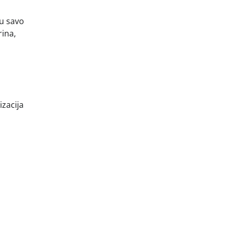
su savo
rina,
izacija