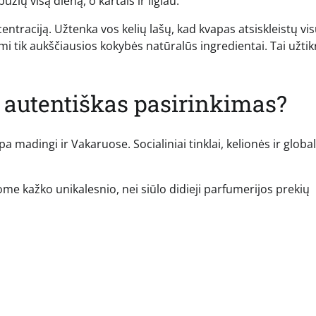
užių visą dieną, o kartais ir ilgiau.
entraciją. Užtenka vos kelių lašų, kad kvapas atsiskleistų vi
 tik aukščiausios kokybės natūralūs ingredientai. Tai užtik
 autentiškas pasirinkimas?
 madingi ir Vakaruose. Socialiniai tinklai, kelionės ir global
kome kažko unikalesnio, nei siūlo didieji parfumerijos prekių