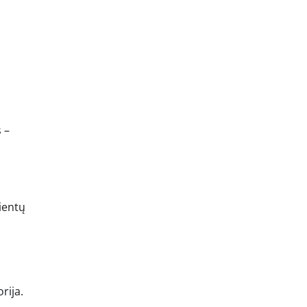
 –
ientų
rija.