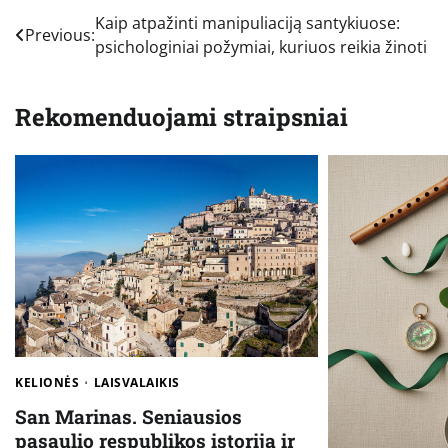
Navigacija
Kaip atpažinti manipuliaciją santykiuose:
Previous:
psichologiniai požymiai, kuriuos reikia žinoti
tarp
įrašų
Rekomenduojami straipsniai
KELIONĖS
LAISVALAIKIS
San Marinas. Seniausios
pasaulio respublikos istorija ir