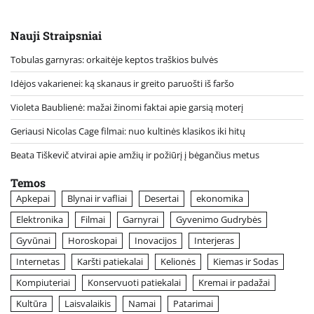
Nauji Straipsniai
Tobulas garnyras: orkaitėje keptos traškios bulvės
Idėjos vakarienei: ką skanaus ir greito paruošti iš faršo
Violeta Baublienė: mažai žinomi faktai apie garsią moterį
Geriausi Nicolas Cage filmai: nuo kultinės klasikos iki hitų
Beata Tiškevič atvirai apie amžių ir požiūrį į bėgančius metus
Temos
Apkepai
Blynai ir vafliai
Desertai
ekonomika
Elektronika
Filmai
Garnyrai
Gyvenimo Gudrybės
Gyvūnai
Horoskopai
Inovacijos
Interjeras
Internetas
Karšti patiekalai
Kelionės
Kiemas ir Sodas
Kompiuteriai
Konservuoti patiekalai
Kremai ir padažai
Kultūra
Laisvalaikis
Namai
Patarimai