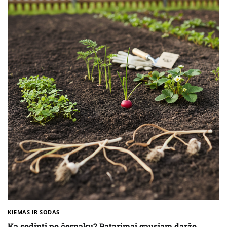
KIEMAS IR SODAS
Ką sodinti po česnakų? Patarimai gausiam daržo