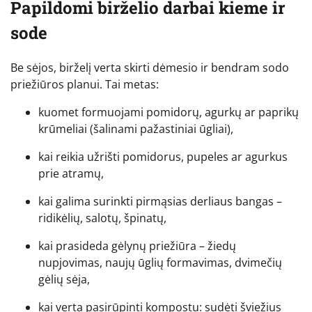
Papildomi birželio darbai kieme ir
sode
Be sėjos, birželį verta skirti dėmesio ir bendram sodo
priežiūros planui. Tai metas:
kuomet formuojami pomidorų, agurkų ar paprikų
krūmeliai (šalinami pažastiniai ūgliai),
kai reikia užrišti pomidorus, pupeles ar agurkus
prie atramų,
kai galima surinkti pirmąsias derliaus bangas –
ridikėlių, salotų, špinatų,
kai prasideda gėlynų priežiūra – žiedų
nupjovimas, naujų ūglių formavimas, dvimečių
gėlių sėja,
kai verta pasirūpinti kompostu: sudėti šviežius