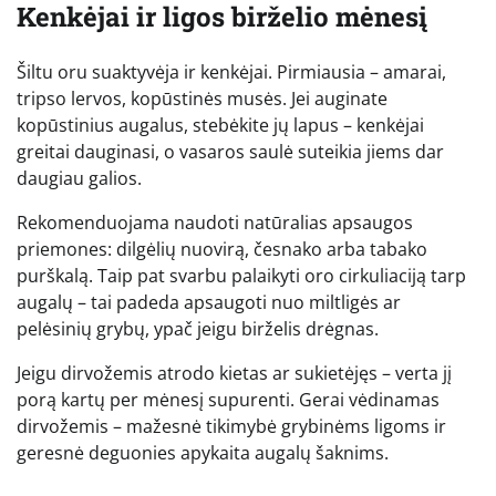
Kenkėjai ir ligos birželio mėnesį
Šiltu oru suaktyvėja ir kenkėjai. Pirmiausia – amarai,
tripso lervos, kopūstinės musės. Jei auginate
kopūstinius augalus, stebėkite jų lapus – kenkėjai
greitai dauginasi, o vasaros saulė suteikia jiems dar
daugiau galios.
Rekomenduojama naudoti natūralias apsaugos
priemones: dilgėlių nuovirą, česnako arba tabako
purškalą. Taip pat svarbu palaikyti oro cirkuliaciją tarp
augalų – tai padeda apsaugoti nuo miltligės ar
pelėsinių grybų, ypač jeigu birželis drėgnas.
Jeigu dirvožemis atrodo kietas ar sukietėjęs – verta jį
porą kartų per mėnesį supurenti. Gerai vėdinamas
dirvožemis – mažesnė tikimybė grybinėms ligoms ir
geresnė deguonies apykaita augalų šaknims.