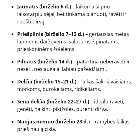
Jaunatis (birželio 6 d.)
– laikoma silpnu
laikotarpiu sėjai, bet tinkama planuoti, ravėti ir
ruošti dirvą.
Priešpilnis (birželio 7–13 d.)
– geriausias metas
lapinėms daržovėms: salotoms, špinatams,
prieskoninėms žolelėms.
Pilnatis (birželio 14 d.)
– patartina neberavėti ir
nesėti, nes augalai labiau pažeidžiami.
Delčia (birželio 15–21 d.)
– laikas šakniavaisiams:
morkoms, burokėliams, ridikėliams.
Sena delčia (birželio 22–27 d.)
– idealu ravėti,
genėti, naikinti piktžoles, purenti dirvą.
Naujas mėnuo (birželio 28 d.)
– ramybės laikas
prieš naują ciklą.