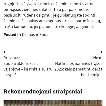
rugpjūtį – vėlyvąsias morkas, žieminius porus ar net
pirmąsias žiemines salotas. Taip pat pats metas
pasiruošti rudens daigynui, jeigu planuojate sodinti
žieminius česnakus ar svogūnus – reikia paruošti vietą,
tręšti kompostu, jei planuojate ekologinį auginimą.
Posted in
Kiemas ir Sodas
Navigacija
Previous:
Next:
tarp
Sodo traktoriukas ar
Natūralios naminės trąšos
įrašų
vejapjovė – ką rinktis 10 arų
2025: kaip pamaitinti daržą
sklype?
be chemijos
Rekomenduojami straipsniai