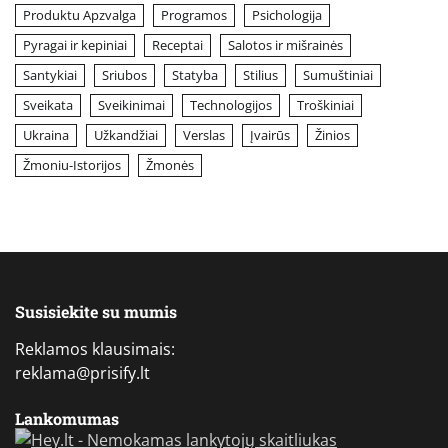
Produktu Apzvalga
Programos
Psichologija
Pyragai ir kepiniai
Receptai
Salotos ir mišrainės
Santykiai
Sriubos
Statyba
Stilius
Sumuštiniai
Sveikata
Sveikinimai
Technologijos
Troškiniai
Ukraina
Užkandžiai
Verslas
Įvairūs
Žinios
Žmoniu-Istorijos
Žmonės
Susisiekite su mumis
Reklamos klausimais:
reklama@prisify.lt
Lankomumas