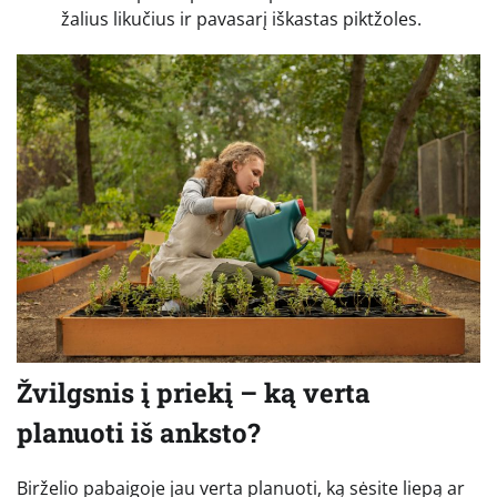
žalius likučius ir pavasarį iškastas piktžoles.
Žvilgsnis į priekį – ką verta
planuoti iš anksto?
Birželio pabaigoje jau verta planuoti, ką sėsite liepą ar