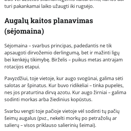
turi pakankamai laiko užaugti iki rugsėjo.
Augalų kaitos planavimas
(sėjomaina)
Sėjomaina – svarbus principas, padedantis ne tik
apsaugoti dirvožemio derlingumą, bet ir mažinti ligų
bei kenkėjų tikimybę. Birželis – puikus metas antrajam
rotacijos etapui.
Pavyzdžiui, toje vietoje, kur augo svogūnai, galima sėti
salotas ar špinatus. Kur buvo ridikėliai – tinka pupelės,
nes jos praturtina dirvą azotu. Kur augo žirniai – galima
sodinti morkas arba žiedinius kopūstus.
Svarbu vengti toje pačioje vietoje vėl sodinti tų pačių
šeimų augalus (pvz., nekelti morkų po petražolių ar
salierų – visos priklauso salierinių šeimai).