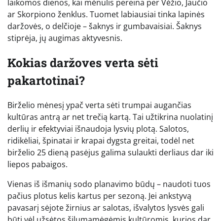
laikomos dienos, kai mėnulis pereina per Vėžio, Jaučio
ar Skorpiono ženklus. Tuomet labiausiai tinka lapinės
daržovės, o delčioje – šaknys ir gumbavaisiai. Šaknys
stiprėja, jų augimas aktyvesnis.
Kokias daržoves verta sėti
pakartotinai?
Birželio mėnesį ypač verta sėti trumpai augančias
kultūras antrą ar net trečią kartą. Tai užtikrina nuolatinį
derlių ir efektyviai išnaudoja lysvių plotą. Salotos,
ridikėliai, špinatai ir krapai dygsta greitai, todėl net
birželio 25 dieną pasėjus galima sulaukti derliaus dar iki
liepos pabaigos.
Vienas iš išmanių sodo planavimo būdų – naudoti tuos
pačius plotus kelis kartus per sezoną. Jei ankstyvą
pavasarį sėjote žirnius ar salotas, išvalytos lysvės gali
būti vėl užsėtos šilumamėgėmis kultūromis, kurios dar