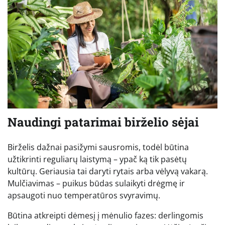
Naudingi patarimai birželio sėjai
Birželis dažnai pasižymi sausromis, todėl būtina
užtikrinti reguliarų laistymą – ypač ką tik pasėtų
kultūrų. Geriausia tai daryti rytais arba vėlyvą vakarą.
Mulčiavimas – puikus būdas sulaikyti drėgmę ir
apsaugoti nuo temperatūros svyravimų.
Būtina atkreipti dėmesį į mėnulio fazes: derlingomis