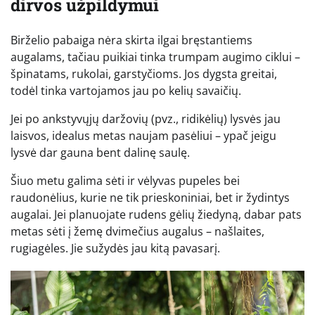
dirvos užpildymui
Birželio pabaiga nėra skirta ilgai bręstantiems
augalams, tačiau puikiai tinka trumpam augimo ciklui –
špinatams, rukolai, garstyčioms. Jos dygsta greitai,
todėl tinka vartojamos jau po kelių savaičių.
Jei po ankstyvųjų daržovių (pvz., ridikėlių) lysvės jau
laisvos, idealus metas naujam pasėliui – ypač jeigu
lysvė dar gauna bent dalinę saulę.
Šiuo metu galima sėti ir vėlyvas pupeles bei
raudonėlius, kurie ne tik prieskoniniai, bet ir žydintys
augalai. Jei planuojate rudens gėlių žiedyną, dabar pats
metas sėti į žemę dvimečius augalus – našlaites,
rugiagėles. Jie sužydės jau kitą pavasarį.