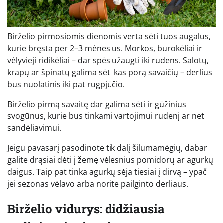
Birželio pirmosiomis dienomis verta sėti tuos augalus,
kurie bręsta per 2–3 mėnesius. Morkos, burokėliai ir
vėlyvieji ridikėliai – dar spės užaugti iki rudens. Salotų,
krapų ar špinatų galima sėti kas porą savaičių – derlius
bus nuolatinis iki pat rugpjūčio.
Birželio pirmą savaitę dar galima sėti ir gūžinius
svogūnus, kurie bus tinkami vartojimui rudenį ar net
sandėliavimui.
Jeigu pavasarį pasodinote tik dalį šilumamėgių, dabar
galite drąsiai dėti į žemę vėlesnius pomidorų ar agurkų
daigus. Taip pat tinka agurkų sėja tiesiai į dirvą – ypač
jei sezonas vėlavo arba norite pailginto derliaus.
Birželio vidurys: didžiausia