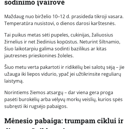
sodinimo įvairovė
Maždaug nuo birželio 10–12 d. prasideda tikroji vasara.
Temperatūra nusistovi, o dienos darosi karštesnės.
Tai puikus metas sėti pupeles, cukinijas, žaliuosius
žirnelius ir net žiedinius kopūstus. Neturint šiltnamio,
šiuo laikotarpiu galima sodinti bazilikus ar kitas
jautresnes prieskonines žoleles.
Šiuo metu verta pakartoti ir ridikėlių bei salotų sėją – jie
užauga iki liepos vidurio, ypač jei užtikrinsite reguliarų
laistymą.
Norintiems žiemos atsargų – dar viena gera proga
pasėti burokėlių arba vėlyvų morkų veislių, kurios spės
subręsti iki rugsėjo pabaigos.
Mėnesio pabaiga: trumpam ciklui ir