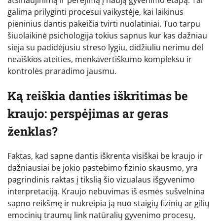
galima prilyginti procesui vaikystėje, kai laikinus
pieninius dantis pakeičia tvirti nuolatiniai. Tuo tarpu
šiuolaikinė psichologija tokius sapnus kur kas dažniau
sieja su padidėjusiu streso lygiu, didžiuliu nerimu dėl
neaiškios ateities, menkavertiškumo kompleksu ir
kontrolės praradimo jausmu.
Ką reiškia danties iškritimas be
kraujo: perspėjimas ar geras
ženklas?
Faktas, kad sapne dantis iškrenta visiškai be kraujo ir
dažniausiai be jokio pastebimo fizinio skausmo, yra
pagrindinis raktas į tikslią šio vizualaus išgyvenimo
interpretaciją. Kraujo nebuvimas iš esmės sušvelnina
sapno reikšmę ir nukreipia ją nuo staigių fizinių ar gilių
emocinių traumų link natūralių gyvenimo procesų,