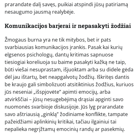
prarandate dalį savęs, puikiai atspindi jūsų patiriamą
nesaugumo jausmą realybėje.
Komunikacijos barjerai ir nepasakyti žodžiai
Žmogaus burna yra ne tik mitybos, bet ir pats
svarbiausias komunikacijos įrankis. Pasak kai kurių
elgsenos psichologų, dantų kritimas sapnuose
tiesiogiai koreliuoja su baime pasakyti kažką ne taip,
būti viešai nesuprastam, išjuoktam arba su didele gėda
dėl jau ištartų, bet neapgalvotų žodžių. Iškritęs dantis
be kraujo gali simbolizuoti atsitiktinius žodžius, kuriuos
jūs neseniai „išspjovėte” apimti emocijų, arba
atvirkščiai – jūsų nesugebėjimą drąsiai apginti savo
nuomonės svarbioje diskusijoje. Jūs lyg prarandate
savo aštriausią „ginklą” žodiniame konflikte, tampate
pažeidžiami aplinkinių kritikai, tačiau ilgainiui tai
nepalieka negrįžtamų emocinių randų ar pasekmių.