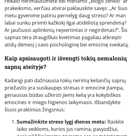
reikalo nerimautumėte dėl menamo „blogo ženklo” ar
prakeiksmo, verčiau atvirai paklauskite savęs: „Ar šiuo
metu gyvenime patiriu pernelyg daug streso? Ar man
labai sunku priimti kažkokį ilgai atidėliotą sprendimą?
Ar jaučiuosi aplinkinių neįvertintas ir negirdimas?”. Šis
sapnas tėra draugiškas kvietimas pagaliau atkreipti
atidų dėmesį į savo psichologinę bei emocinę sveikatą.
Kaip apsisaugoti ir išvengti tokių nemalonių
sapnų ateityje?
Kadangi pati dažniausia tokių nerimą keliančių sapnų
priežastis yra susikaupęs stresas ir emocinė įtampa,
geriausias būdas užkirsti jiems kelią yra kokybiškos
emocinės ir miego higienos laikymasis. Išbandykite
šiuos praktinius žingsnius:
Sumažinkite streso lygį dienos metu:
Raskite
laiko veikloms, kurios jus ramina, pavyzdžiui,