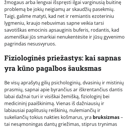
žmogaus arba lengvai išspręsti ilgai varginusią buitinę
problemą be jokių neigiamų ar skaudžių pasekmių.
Taigi, galime matyti, kad net ir remiantis ezoteriniu
lygmeniu, kraujo nebuvimas sapne veikia tarsi
savotiškas emocinis apsauginis buferis, rodantis, kad
asmeniškai jūs smarkiai nenukentėsite ir jūsų gyvenimo
pagrindas nesusvyruos.
Fiziologinės priežastys: kai sapnas
yra kūno pagalbos šauksmas
Be visų aprašytų gilių psichologinių, dvasinių ir mistinių
prasmių, sapnai apie byrančius ar iškrentančius dantis
labai dažnai turi ir visiškai žemišką, fiziologinį bei
medicininį paaiškinimą. Vienas iš dažniausių ir
labiausiai paplitusių reiškinių, nulemiančių ir
sukeliančių tokius nakties košmarus, yra
bruksizmas
–
tai nesąmoningas dantų griežimas, stiprus trynimas