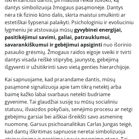
dantys simbolizuoja žmogaus pasąmonėje. Dantys
nėra tik fizinio kūno dalis, skirta maistui smulkinti ar
estetiškai šypsenai palaikyti. Psichologiniu ir evoliuciniu
lygmeniu jie atstovauja mūsų
gyvybinei energijai,
pasitikėjimui savimi, galiai, patrauklumui,
savarankiškumui ir gebėjimui apsiginti
nuo išorinio
pasaulio grėsmių. Žmogaus raidos eigoje sveiki ir tvirti
dantys visada reiškė stiprybę, jaunystę, gebėjimą
išgyventi ir užsitikrinti savo vietą genties hierarchijoje.
Kai sapnuojame, kad prarandame dantis, mūsų
pasąmonė signalizuoja apie tam tikrą netektį arba
baimę kažko labai svarbaus netekti budriame
gyvenime. Tai glaudžiai susiję su mūsų socialiniu
statusu, išvaizdos pokyčiais, senėjimo procesu ar netgi
gebėjimu garsiai bei aiškiai išreikšti savo asmeninę
nuomonę. Garsus psichoanalitikas Carlas Jungas teigė,
kad dantų iškritimas sapnuose neretai simbolizuoja
atsinaujinimą ir perėjimą į naują gyvenimo etapą. Tai