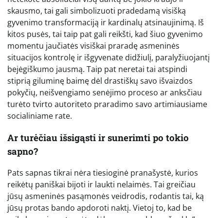
skausmo, tai gali simbolizuoti pradedamą visišką
gyvenimo transformaciją ir kardinalų atsinaujinimą. Iš
kitos pusės, tai taip pat gali reikšti, kad šiuo gyvenimo
momentu jaučiatės visiškai praradę asmeninės
situacijos kontrolę ir išgyvenate didžiulį, paralyžiuojantį
bejėgiškumo jausmą. Taip pat neretai tai atspindi
stiprią giluminę baimę dėl drastiškų savo išvaizdos
pokyčių, neišvengiamo senėjimo proceso ar anksčiau
turėto tvirto autoriteto praradimo savo artimiausiame
socialiniame rate.
Ar turėčiau išsigąsti ir sunerimti po tokio
sapno?
Pats sapnas tikrai nėra tiesioginė pranašystė, kurios
reikėtų paniškai bijoti ir laukti nelaimės. Tai greičiau
jūsų asmeninės pasąmonės veidrodis, rodantis tai, ką
jūsų protas bando apdoroti naktį. Vietoj to, kad be