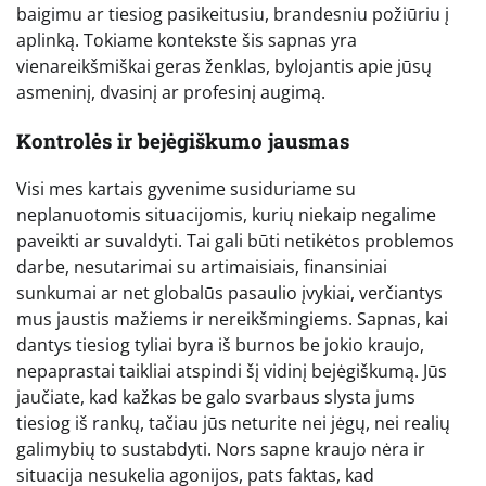
baigimu ar tiesiog pasikeitusiu, brandesniu požiūriu į
aplinką. Tokiame kontekste šis sapnas yra
vienareikšmiškai geras ženklas, bylojantis apie jūsų
asmeninį, dvasinį ar profesinį augimą.
Kontrolės ir bejėgiškumo jausmas
Visi mes kartais gyvenime susiduriame su
neplanuotomis situacijomis, kurių niekaip negalime
paveikti ar suvaldyti. Tai gali būti netikėtos problemos
darbe, nesutarimai su artimaisiais, finansiniai
sunkumai ar net globalūs pasaulio įvykiai, verčiantys
mus jaustis mažiems ir nereikšmingiems. Sapnas, kai
dantys tiesiog tyliai byra iš burnos be jokio kraujo,
nepaprastai taikliai atspindi šį vidinį bejėgiškumą. Jūs
jaučiate, kad kažkas be galo svarbaus slysta jums
tiesiog iš rankų, tačiau jūs neturite nei jėgų, nei realių
galimybių to sustabdyti. Nors sapne kraujo nėra ir
situacija nesukelia agonijos, pats faktas, kad