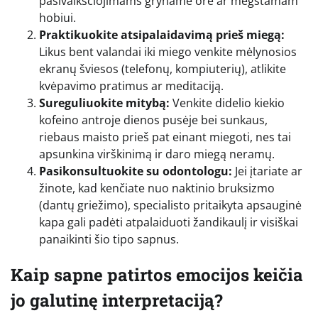
pasivaikščiojimams gryname ore ar mėgstamam
hobiui.
Praktikuokite atsipalaidavimą prieš miegą:
Likus bent valandai iki miego venkite mėlynosios
ekranų šviesos (telefonų, kompiuterių), atlikite
kvėpavimo pratimus ar meditaciją.
Sureguliuokite mitybą:
Venkite didelio kiekio
kofeino antroje dienos pusėje bei sunkaus,
riebaus maisto prieš pat einant miegoti, nes tai
apsunkina virškinimą ir daro miegą neramų.
Pasikonsultuokite su odontologu:
Jei įtariate ar
žinote, kad kenčiate nuo naktinio bruksizmo
(dantų griežimo), specialisto pritaikyta apsauginė
kapa gali padėti atpalaiduoti žandikaulį ir visiškai
panaikinti šio tipo sapnus.
Kaip sapne patirtos emocijos keičia
jo galutinę interpretaciją?