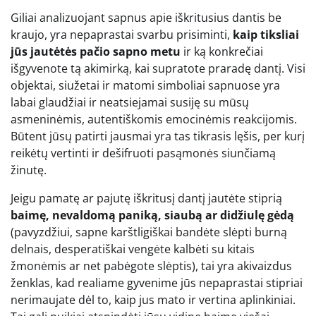
Giliai analizuojant sapnus apie iškritusius dantis be
kraujo, yra nepaprastai svarbu prisiminti,
kaip tiksliai
jūs jautėtės pačio sapno metu
ir ką konkrečiai
išgyvenote tą akimirką, kai supratote praradę dantį. Visi
objektai, siužetai ir matomi simboliai sapnuose yra
labai glaudžiai ir neatsiejamai susiję su mūsų
asmeninėmis, autentiškomis emocinėmis reakcijomis.
Būtent jūsų patirti jausmai yra tas tikrasis lęšis, per kurį
reikėtų vertinti ir dešifruoti pasąmonės siunčiamą
žinutę.
Jeigu pamatę ar pajutę iškritusį dantį jautėte stiprią
baimę, nevaldomą paniką, siaubą ar didžiulę gėdą
(pavyzdžiui, sapne karštligiškai bandėte slėpti burną
delnais, desperatiškai vengėte kalbėti su kitais
žmonėmis ar net pabėgote slėptis), tai yra akivaizdus
ženklas, kad realiame gyvenime jūs nepaprastai stipriai
nerimaujate dėl to, kaip jus mato ir vertina aplinkiniai.