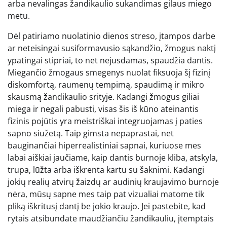
arba nevalingas žandikaulio sukandimas gilaus miego
metu.
Dėl patiriamo nuolatinio dienos streso, įtampos darbe
ar neteisingai susiformavusio sąkandžio, žmogus naktį
ypatingai stipriai, to net nejusdamas, spaudžia dantis.
Miegančio žmogaus smegenys nuolat fiksuoja šį fizinį
diskomfortą, raumenų tempimą, spaudimą ir mikro
skausmą žandikaulio srityje. Kadangi žmogus giliai
miega ir negali pabusti, visas šis iš kūno ateinantis
fizinis pojūtis yra meistriškai integruojamas į paties
sapno siužetą. Taip gimsta nepaprastai, net
bauginančiai hiperrealistiniai sapnai, kuriuose mes
labai aiškiai jaučiame, kaip dantis burnoje kliba, atskyla,
trupa, lūžta arba iškrenta kartu su šaknimi. Kadangi
jokių realių atvirų žaizdų ar audinių kraujavimo burnoje
nėra, mūsų sapne mes taip pat vizualiai matome tik
pliką iškritusį dantį be jokio kraujo. Jei pastebite, kad
rytais atsibundate maudžiančiu žandikauliu, įtemptais