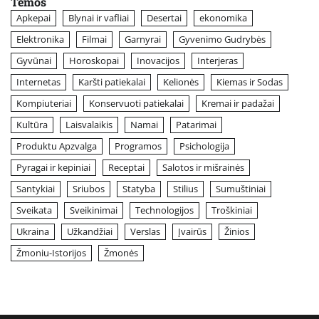
Temos
Apkepai
Blynai ir vafliai
Desertai
ekonomika
Elektronika
Filmai
Garnyrai
Gyvenimo Gudrybės
Gyvūnai
Horoskopai
Inovacijos
Interjeras
Internetas
Karšti patiekalai
Kelionės
Kiemas ir Sodas
Kompiuteriai
Konservuoti patiekalai
Kremai ir padažai
Kultūra
Laisvalaikis
Namai
Patarimai
Produktu Apzvalga
Programos
Psichologija
Pyragai ir kepiniai
Receptai
Salotos ir mišrainės
Santykiai
Sriubos
Statyba
Stilius
Sumuštiniai
Sveikata
Sveikinimai
Technologijos
Troškiniai
Ukraina
Užkandžiai
Verslas
Įvairūs
Žinios
Žmoniu-Istorijos
Žmonės