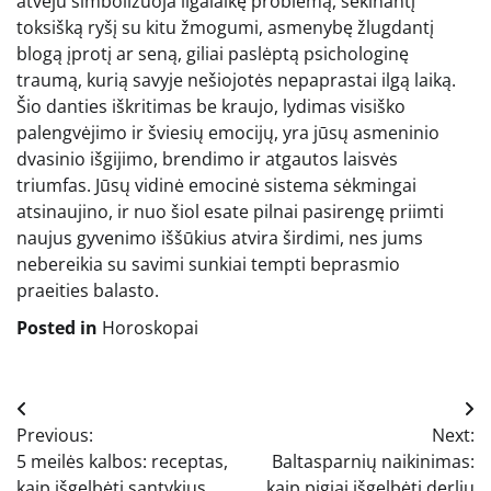
atveju simbolizuoja ilgalaikę problemą, sekinantį
toksišką ryšį su kitu žmogumi, asmenybę žlugdantį
blogą įprotį ar seną, giliai paslėptą psichologinę
traumą, kurią savyje nešiojotės nepaprastai ilgą laiką.
Šio danties iškritimas be kraujo, lydimas visiško
palengvėjimo ir šviesių emocijų, yra jūsų asmeninio
dvasinio išgijimo, brendimo ir atgautos laisvės
triumfas. Jūsų vidinė emocinė sistema sėkmingai
atsinaujino, ir nuo šiol esate pilnai pasirengę priimti
naujus gyvenimo iššūkius atvira širdimi, nes jums
nebereikia su savimi sunkiai tempti beprasmio
praeities balasto.
Posted in
Horoskopai
Navigacija
Previous:
Next:
tarp
5 meilės kalbos: receptas,
Baltasparnių naikinimas:
kaip išgelbėti santykius
kaip pigiai išgelbėti derlių