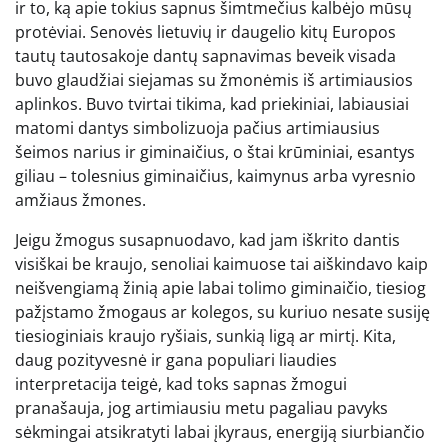
ir to, ką apie tokius sapnus šimtmečius kalbėjo mūsų
protėviai. Senovės lietuvių ir daugelio kitų Europos
tautų tautosakoje dantų sapnavimas beveik visada
buvo glaudžiai siejamas su žmonėmis iš artimiausios
aplinkos. Buvo tvirtai tikima, kad priekiniai, labiausiai
matomi dantys simbolizuoja pačius artimiausius
šeimos narius ir giminaičius, o štai krūminiai, esantys
giliau – tolesnius giminaičius, kaimynus arba vyresnio
amžiaus žmones.
Jeigu žmogus susapnuodavo, kad jam iškrito dantis
visiškai be kraujo, senoliai kaimuose tai aiškindavo kaip
neišvengiamą žinią apie labai tolimo giminaičio, tiesiog
pažįstamo žmogaus ar kolegos, su kuriuo nesate susiję
tiesioginiais kraujo ryšiais, sunkią ligą ar mirtį. Kita,
daug pozityvesnė ir gana populiari liaudies
interpretacija teigė, kad toks sapnas žmogui
pranašauja, jog artimiausiu metu pagaliau pavyks
sėkmingai atsikratyti labai įkyraus, energiją siurbiančio