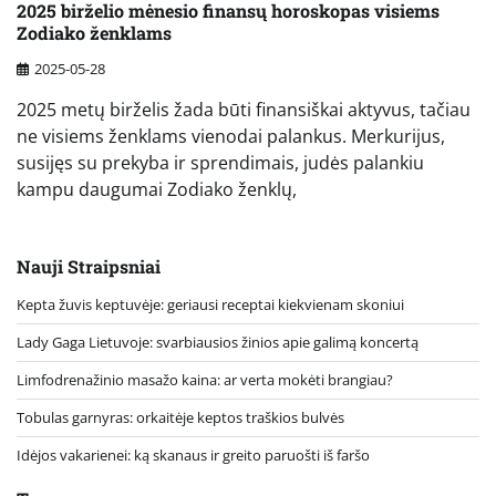
2025 birželio mėnesio finansų horoskopas visiems
Zodiako ženklams
2025-05-28
2025 metų birželis žada būti finansiškai aktyvus, tačiau
ne visiems ženklams vienodai palankus. Merkurijus,
susijęs su prekyba ir sprendimais, judės palankiu
kampu daugumai Zodiako ženklų,
Nauji Straipsniai
Kepta žuvis keptuvėje: geriausi receptai kiekvienam skoniui
Lady Gaga Lietuvoje: svarbiausios žinios apie galimą koncertą
Limfodrenažinio masažo kaina: ar verta mokėti brangiau?
Tobulas garnyras: orkaitėje keptos traškios bulvės
Idėjos vakarienei: ką skanaus ir greito paruošti iš faršo