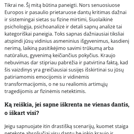
Tikrai ne. Šį mitą būtina paneigti. Nors senuosiuose
Europos ir pasaulio prietaruose dantų kritimas dažnai
ir sistemingai sietas su fizine mirtimi, šiuolaikinė
psichologija, psichoanalizė ir detali sapnų analizė tai
kategoriškai paneigia. Toks sapnas dažniausiai tiksliai
atspindi jūsų vidinius asmeninius išgyvenimus, kasdienį
nerimą, laikiną pasitikėjimo savimi trūkumą arba
natūralius, gyvenimą keičiančius pokyčius. Kraujo
nebuvimas dar stipriau pabrėžia ir patvirtina faktą, kad
šis vaizdinys yra greičiausiai susijęs išskirtinai su jūsų
patiriamomis emocijomis ir vidinėmis
transformacijomis, o ne su realiomis artimųjų
tragedijomis ar fizinėmis netektimis.
Ką reiškia, jei sapne iškrenta ne vienas dantis,
o iškart visi?
Jeigu sapnuojate itin drastišką scenarijų, kuomet staiga
netekote absoliučiai visų dantų be jokio kraujo ir