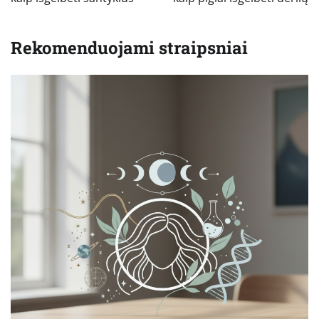
įrašų
Rekomenduojami straipsniai