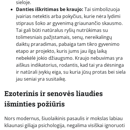
sieloje.
Danties iškritimas be kraujo:
Tai simbolizuoja
įvairias netektis arba pokyčius, kurie nėra lydimi
stipraus šoko ar gyvenimą griaunančio skausmo.
Tai gali būti natūralus ryšių nutrūkimas su
tolimesniais pažįstamais, senų, nereikalingų
daiktų praradimas, pabaiga tam tikro gyvenimo
etapo ar projekto, kuris jums jau ilgą laiką
nebekėlė jokio džiaugsmo. Kraujo nebuvimas yra
aiškus indikatorius, rodantis, kad tai yra dėsninga
ir natūrali įvykių eiga, su kuria jūsų protas bei siela
jau seniai yra susitaikę.
Ezoterinis ir senovės liaudies
išminties požiūris
Nors modernus, šiuolaikinis pasaulis ir mokslas labiau
kliaunasi giliąja psichologija, negalima visiškai ignoruoti