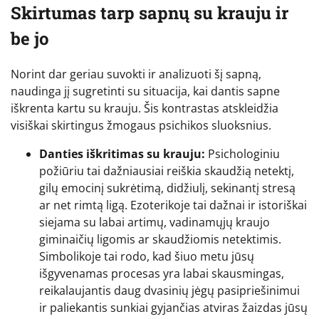
Skirtumas tarp sapnų su krauju ir
be jo
Norint dar geriau suvokti ir analizuoti šį sapną,
naudinga jį sugretinti su situacija, kai dantis sapne
iškrenta kartu su krauju. Šis kontrastas atskleidžia
visiškai skirtingus žmogaus psichikos sluoksnius.
Danties iškritimas su krauju:
Psichologiniu
požiūriu tai dažniausiai reiškia skaudžią netektį,
gilų emocinį sukrėtimą, didžiulį, sekinantį stresą
ar net rimtą ligą. Ezoterikoje tai dažnai ir istoriškai
siejama su labai artimų, vadinamųjų kraujo
giminaičių ligomis ar skaudžiomis netektimis.
Simbolikoje tai rodo, kad šiuo metu jūsų
išgyvenamas procesas yra labai skausmingas,
reikalaujantis daug dvasinių jėgų pasipriešinimui
ir paliekantis sunkiai gyjančias atviras žaizdas jūsų