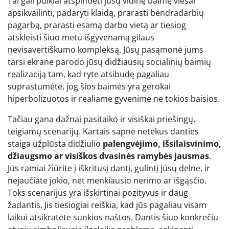
Tai gali puikiai atspindėti jūsų vidinę baimę viešai
apsikvailinti, padaryti klaidą, prarasti bendradarbių
pagarbą, prarasti esamą darbo vietą ar tiesiog
atskleisti šiuo metu išgyvenamą gilaus
nevisavertiškumo kompleksą. Jūsų pasąmonė jums
tarsi ekrane parodo jūsų didžiausių socialinių baimių
realizaciją tam, kad ryte atsibudę pagaliau
suprastumėte, jog šios baimės yra gerokai
hiperbolizuotos ir realiame gyvenime ne tokios baisios.
Tačiau gana dažnai pasitaiko ir visiškai priešingų,
teigiamų scenarijų. Kartais sapne netekus danties
staiga užplūsta didžiulio
palengvėjimo, išsilaisvinimo,
džiaugsmo ar visiškos dvasinės ramybės jausmas
.
Jūs ramiai žiūrite į iškritusį dantį, gulintį jūsų delne, ir
nejaučiate jokio, net menkiausio nerimo ar išgąsčio.
Toks scenarijus yra išskirtinai pozityvus ir daug
žadantis. Jis tiesiogiai reiškia, kad jūs pagaliau visam
laikui atsikratėte sunkios naštos. Dantis šiuo konkrečiu