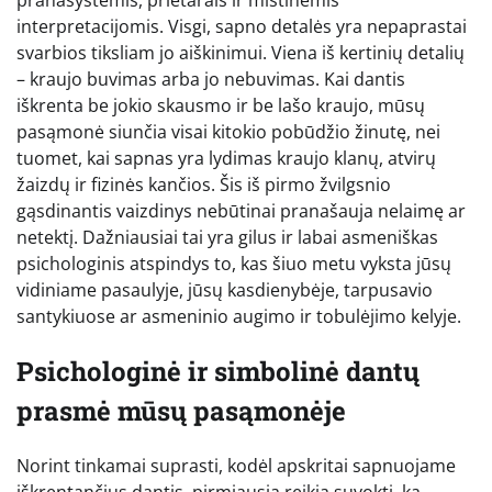
interpretacijomis. Visgi, sapno detalės yra nepaprastai
svarbios tiksliam jo aiškinimui. Viena iš kertinių detalių
– kraujo buvimas arba jo nebuvimas. Kai dantis
iškrenta be jokio skausmo ir be lašo kraujo, mūsų
pasąmonė siunčia visai kitokio pobūdžio žinutę, nei
tuomet, kai sapnas yra lydimas kraujo klanų, atvirų
žaizdų ir fizinės kančios. Šis iš pirmo žvilgsnio
gąsdinantis vaizdinys nebūtinai pranašauja nelaimę ar
netektį. Dažniausiai tai yra gilus ir labai asmeniškas
psichologinis atspindys to, kas šiuo metu vyksta jūsų
vidiniame pasaulyje, jūsų kasdienybėje, tarpusavio
santykiuose ar asmeninio augimo ir tobulėjimo kelyje.
Psichologinė ir simbolinė dantų
prasmė mūsų pasąmonėje
Norint tinkamai suprasti, kodėl apskritai sapnuojame
iškrentančius dantis, pirmiausia reikia suvokti, ką