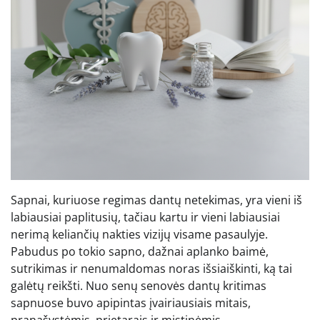
Sapnai, kuriuose regimas dantų netekimas, yra vieni iš
labiausiai paplitusių, tačiau kartu ir vieni labiausiai
nerimą keliančių nakties vizijų visame pasaulyje.
Pabudus po tokio sapno, dažnai aplanko baimė,
sutrikimas ir nenumaldomas noras išsiaiškinti, ką tai
galėtų reikšti. Nuo senų senovės dantų kritimas
sapnuose buvo apipintas įvairiausiais mitais,
pranašystėmis, prietarais ir mistinėmis