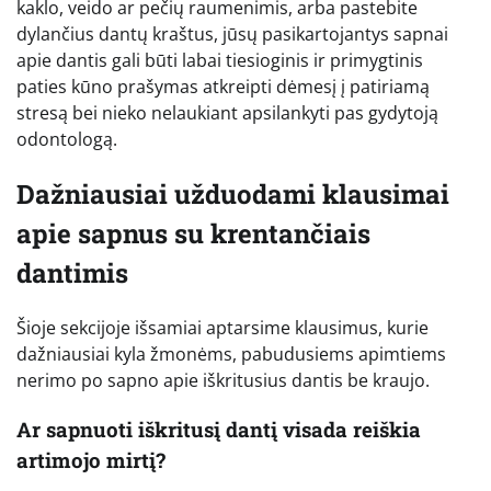
kaklo, veido ar pečių raumenimis, arba pastebite
dylančius dantų kraštus, jūsų pasikartojantys sapnai
apie dantis gali būti labai tiesioginis ir primygtinis
paties kūno prašymas atkreipti dėmesį į patiriamą
stresą bei nieko nelaukiant apsilankyti pas gydytoją
odontologą.
Dažniausiai užduodami klausimai
apie sapnus su krentančiais
dantimis
Šioje sekcijoje išsamiai aptarsime klausimus, kurie
dažniausiai kyla žmonėms, pabudusiems apimtiems
nerimo po sapno apie iškritusius dantis be kraujo.
Ar sapnuoti iškritusį dantį visada reiškia
artimojo mirtį?