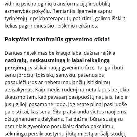
vidinių psichologinių transformacijų ir subtilių
asmenybės pokyčių. Remiantis ilgamete sapnų
tyrinėtojų ir psichoterapeutų patirtimi, galima išskirti
kelias pagrindines šio reiškinio reikšmes.
Pokyčiai ir natūralūs gyvenimo ciklai
Danties netekimas be kraujo labai dažnai reiškia
natūralų, neskausmingą ir labai reikalingą
perėjimą
į visiškai naują gyvenimo fazę. Tai gali būti
senų įpročių, toksiškų santykių, pasenusios
pasaulėžiūros ar nebetarnaujančių įsitikinimų
atsisakymas. Kaip medis rudenį numeta lapus be jokio
skausmo tam, kad pavasarį pasipuoštų naujais, taip ir
jūsų gilioji pasąmonė rodo, jog esate pilnai pasiruošę
paleisti tai, kas sena. Šitaip atsiranda vietos naujiems,
džiuginantiems dalykams. Tai dažnai būna susiję su
esminiais gyvenimo posūkiais: darbo pakeitimu,
sėkmingu persikraustymu į kitą miestą ar šalį, studijų