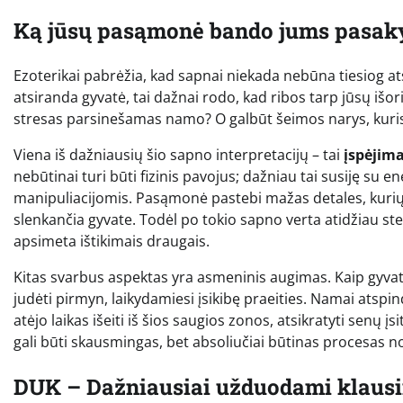
Ką jūsų pasąmonė bando jums pasakyt
Ezoterikai pabrėžia, kad sapnai niekada nebūna tiesiog ats
atsiranda gyvatė, tai dažnai rodo, kad ribos tarp jūsų išor
stresas parsinešamas namo? O galbūt šeimos narys, kuris 
Viena iš dažniausių šio sapno interpretacijų – tai
įspėjim
nebūtinai turi būti fizinis pavojus; dažniau tai susiję s
manipuliacijomis. Pasąmonė pastebi mažas detales, kurių
slenkančia gyvate. Todėl po tokio sapno verta atidžiau stebėt
apsimeta ištikimais draugais.
Kitas svarbus aspektas yra asmeninis augimas. Kaip gyvatė 
judėti pirmyn, laikydamiesi įsikibę praeities. Namai atspin
atėjo laikas išeiti iš šios saugios zonos, atsikratyti senų 
gali būti skausmingas, bet absoliučiai būtinas procesas no
DUK – Dažniausiai užduodami klausi