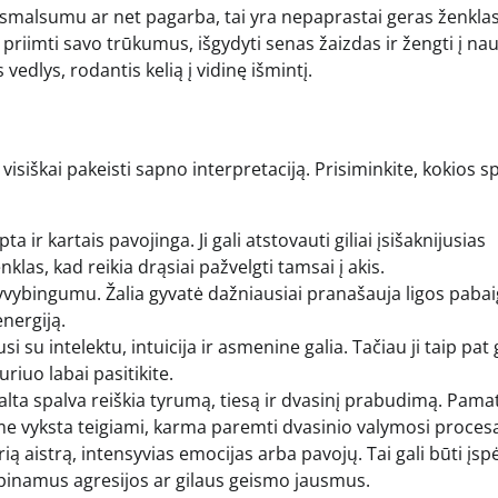
u smalsumu ar net pagarba, tai yra nepaprastai geras ženklas
priimti savo trūkumus, išgydyti senas žaizdas ir žengti į nau
edlys, rodantis kelią į vidinę išmintį.
visiškai pakeisti sapno interpretaciją. Prisiminkite, kokios s
 ir kartais pavojinga. Ji gali atstovauti giliai įsišaknijusias
klas, kad reikia drąsiai pažvelgti tamsai į akis.
gyvybingumu. Žalia gyvatė dažniausiai pranašauja ligos pabai
energiją.
i su intelektu, intuicija ir asmenine galia. Tačiau ji taip pat 
riuo labai pasitikite.
Balta spalva reiškia tyrumą, tiesą ir dvasinį prabudimą. Pamat
me vyksta teigiami, karma paremti dvasinio valymosi procesa
ą aistrą, intensyvias emocijas arba pavojų. Tai gali būti įsp
lopinamus agresijos ar gilaus geismo jausmus.