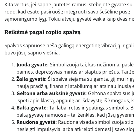
Kita vertus, jei sapne jautėtės ramūs, stebėjote gyvatę s
rodo, kad esate pasiruošę integruoti savo šešėlinę pusę – 
sąmoningumo lygį. Tokiu atveju gyvatė veikia kaip dvasinis v
Reikšmė pagal roplio spalvą
Spalvos sapnuose neša galingą energetinę vibraciją ir gali 
buvo jūsų sapno viešnia:
Juoda gyvatė:
Simbolizuoja tai, kas nežinoma, paslėpta
baimes, depresyvias mintis ar slaptus priešus. Tai žen
Žalia gyvatė:
Ši spalva siejama su gamta, gijimu ir 
naują pradžią, finansinį stabilumą ar atsinaujinusią 
Geltona arba auksinė gyvatė:
Geltona spalva susijus
įspėti apie klastą, apgaulę ar išdavystę iš žmogaus, ku
Balta gyvatė:
Tai labai retas ir ypatingas simbolis. 
baltą gyvatę namuose – tai ženklas, kad jūsų gyveni
Raudona gyvatė:
Raudona visada simbolizuoja stipri
nesielgti impulsyviai arba atkreipti dėmesį į savo s