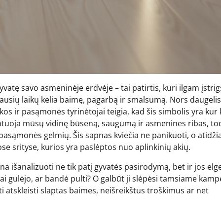
vatę savo asmeninėje erdvėje – tai patirtis, kuri ilgam įstrig
iausių laikų kelia baimę, pagarbą ir smalsumą. Nors daugelis
kos ir pasąmonės tyrinėtojai teigia, kad šis simbolis yra kur
entuoja mūsų vidinę būseną, saugumą ir asmenines ribas, to
pasąmonės gelmių. Šis sapnas kviečia ne panikuoti, o atidžia
ose srityse, kurios yra paslėptos nuo aplinkinių akių.
ina išanalizuoti ne tik patį gyvatės pasirodymą, bet ir jos elge
iai gulėjo, ar bandė pulti? O galbūt ji slėpėsi tamsiame kamp
ti atskleisti slaptas baimes, neišreikštus troškimus ar net