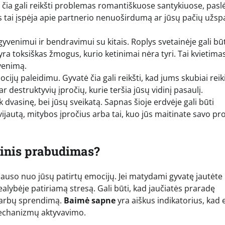
ė čia gali reikšti problemas romantiškuose santykiuose, pasl
tai įspėja apie partnerio nenuoširdumą ar jūsų pačių užsp
yvenimui ir bendravimui su kitais. Roplys svetainėje gali būt
yra toksiškas žmogus, kurio ketinimai nėra tyri. Tai kvietima
yvenimą.
jų paleidimu. Gyvatė čia gali reikšti, kad jums skubiai reik
 destruktyvių įpročių, kurie teršia jūsų vidinį pasaulį.
k dvasinę, bei jūsų sveikatą. Sapnas šioje erdvėje gali būti
avijautą, mitybos įpročius arba tai, kuo jūs maitinate savo pr
sinis prabudimas?
lauso nuo jūsų patirtų emocijų. Jei matydami gyvatę jautėte
ealybėje patiriamą stresą. Gali būti, kad jaučiatės praradę
svarbų sprendimą.
Baimė sapne
yra aiškus indikatorius, kad
 mechanizmų aktyvavimo.