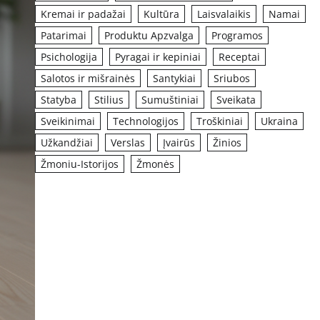
Kremai ir padažai
Kultūra
Laisvalaikis
Namai
Patarimai
Produktu Apzvalga
Programos
Psichologija
Pyragai ir kepiniai
Receptai
Salotos ir mišrainės
Santykiai
Sriubos
Statyba
Stilius
Sumuštiniai
Sveikata
Sveikinimai
Technologijos
Troškiniai
Ukraina
Užkandžiai
Verslas
Įvairūs
Žinios
Žmoniu-Istorijos
Žmonės