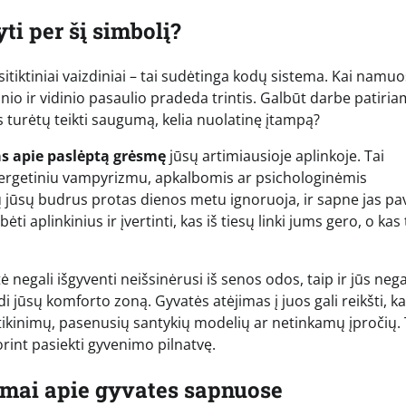
i per šį simbolį?
itiktiniai vaizdiniai – tai sudėtinga kodų sistema. Kai namu
inio ir vidinio pasaulio pradeda trintis. Galbūt darbe patiri
turėtų teikti saugumą, kelia nuolatinę įtampą?
as apie paslėptą grėsmę
jūsų artimiausioje aplinkoje. Tai
u energetiniu vampyrizmu, apkalbomis ar psichologinėmis
 jūsų budrus protas dienos metu ignoruoja, ir sapne jas pa
i aplinkinius ir įvertinti, kas iš tiesų linki jums gero, o kas 
negali išgyventi neišsinėrusi iš senos odos, taip ir jūs nega
di jūsų komforto zoną. Gyvatės atėjimas į juos gali reikšti, k
įsitikinimų, pasenusių santykių modelių ar netinkamų įpročių. 
rint pasiekti gyvenimo pilnatvę.
mai apie gyvates sapnuose