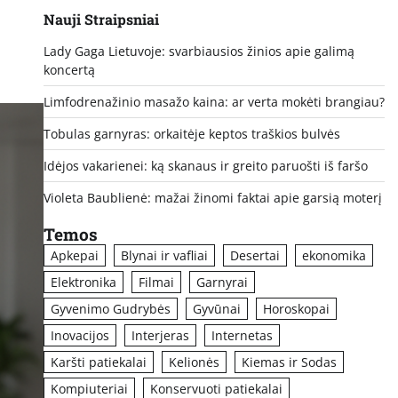
Nauji Straipsniai
Lady Gaga Lietuvoje: svarbiausios žinios apie galimą
koncertą
Limfodrenažinio masažo kaina: ar verta mokėti brangiau?
Tobulas garnyras: orkaitėje keptos traškios bulvės
Idėjos vakarienei: ką skanaus ir greito paruošti iš faršo
Violeta Baublienė: mažai žinomi faktai apie garsią moterį
Temos
Apkepai
Blynai ir vafliai
Desertai
ekonomika
Elektronika
Filmai
Garnyrai
Gyvenimo Gudrybės
Gyvūnai
Horoskopai
Inovacijos
Interjeras
Internetas
Karšti patiekalai
Kelionės
Kiemas ir Sodas
Kompiuteriai
Konservuoti patiekalai