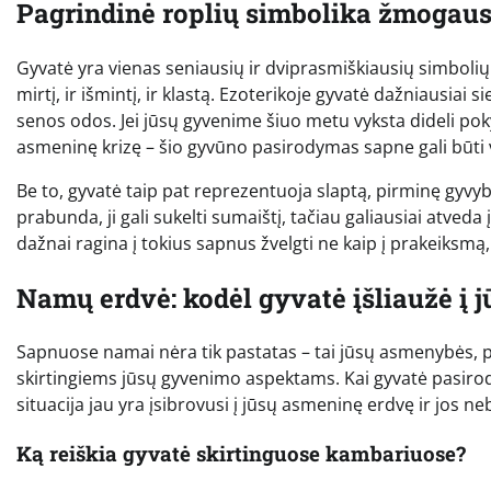
Pagrindinė roplių simbolika žmogau
Gyvatė yra vienas seniausių ir dviprasmiškiausių simbolių žm
mirtį, ir išmintį, ir klastą. Ezoterikoje gyvatė dažniausiai 
senos odos. Jei jūsų gyvenime šiuo metu vyksta dideli poky
asmeninę krizę – šio gyvūno pasirodymas sapne gali būti v
Be to, gyvatė taip pat reprezentuoja slaptą, pirminę gyvyb
prabunda, ji gali sukelti sumaištį, tačiau galiausiai atveda
dažnai ragina į tokius sapnus žvelgti ne kaip į prakeiksmą,
Namų erdvė: kodėl gyvatė įšliaužė į j
Sapnuose namai nėra tik pastatas – tai jūsų asmenybės, p
skirtingiems jūsų gyvenimo aspektams. Kai gyvatė pasirod
situacija jau yra įsibrovusi į jūsų asmeninę erdvę ir jos n
Ką reiškia gyvatė skirtinguose kambariuose?