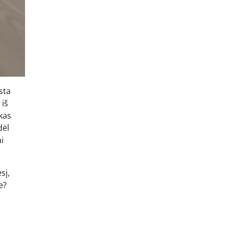
sta
 iš
 kas
dėl
i
sį,
e?