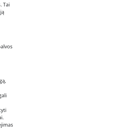
. Tai
ją
palvos
gą,
gali
yti
i.
ėjimas