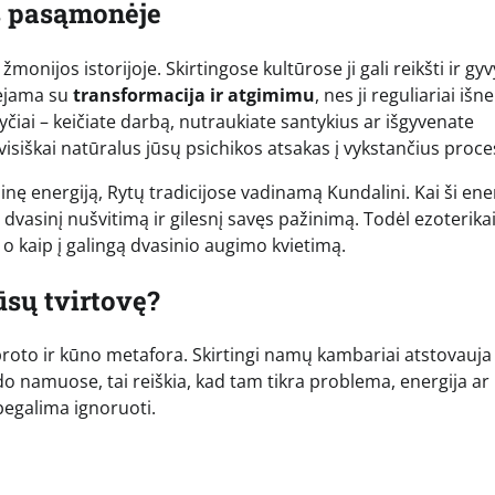
s pasąmonėje
onijos istorijoje. Skirtingose kultūrose ji gali reikšti ir gyv
siejama su
transformacija ir atgimimu
, nes ji reguliariai išne
čiai – keičiate darbą, nutraukiate santykius ar išgyvenate
isiškai natūralus jūsų psichikos atsakas į vykstančius proce
inę energiją, Rytų tradicijose vadinamą Kundalini. Kai ši ene
 į dvasinį nušvitimą ir gilesnį savęs pažinimą. Todėl ezoterika
 o kaip į galingą dvasinio augimo kvietimą.
ūsų tvirtovę?
roto ir kūno metafora. Skirtingi namų kambariai atstovauja
o namuose, tai reiškia, kad tam tikra problema, energija ar
ebegalima ignoruoti.