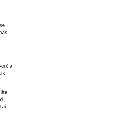
ose
amas
verčia
tik
lite
ad
Tai