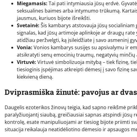
Miegamasis:
Tai pati intymiausia jūsų erdvė. Gyvat
seksualines baimes arba intymumo trūkumą. Kartais 
jausmus, kuriuos bijote išreikšti.
Svetainė:
Šis kambarys atstovauja jūsų socialiniam g
signalas, kad jūsų artimoje aplinkoje ar draugų rate 
atidžiau peržvelgti, ką įsileidžiate į savo asmeninį g
Vonia:
Vonios kambarys susijęs su apsivalymu ir emoci
atsikratyti senų emocinių traumų, negatyvių minčių ar
Virtuvė:
Virtuvė simbolizuoja mitybą – tiek fizinę, tie
tiesioginis įspėjimas atkreipti dėmesį į savo fizinę s
kiekvieną dieną.
Dviprasmiška žinutė: pavojus ar dva
Daugelis ezoterikos žinovų teigia, kad sapno reikšmė prik
paralyžiuojantį siaubą, greičiausiai sapnas atspindi jūsų r
kontrolę, esate manipuliuojami ar tiesiog bijote priimti 
situacija reikalauja neatidėliotino dėmesio ir apsaugos