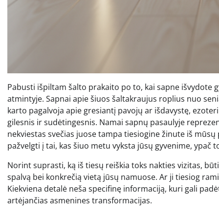
Pabusti išpiltam šalto prakaito po to, kai sapne išvydote gy
atmintyje. Sapnai apie šiuos šaltakraujus roplius nuo sen
karto pagalvoja apie gresiantį pavojų ar išdavystę, ezoteri
gilesnis ir sudėtingesnis. Namai sapnų pasaulyje reprez
nekviestas svečias juose tampa tiesiogine žinute iš mūsų 
pažvelgti į tai, kas šiuo metu vyksta jūsų gyvenime, ypač t
Norint suprasti, ką iš tiesų reiškia toks nakties vizitas, būt
spalvą bei konkrečią vietą jūsų namuose. Ar ji tiesiog ram
Kiekviena detalė neša specifinę informaciją, kuri gali padė
artėjančias asmenines transformacijas.