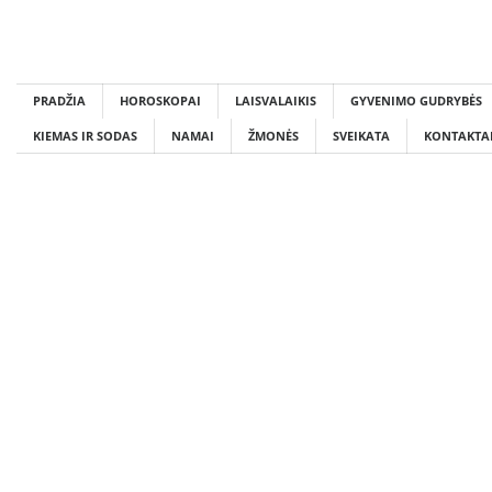
Skip
to
content
PRADŽIA
HOROSKOPAI
LAISVALAIKIS
GYVENIMO GUDRYBĖS
KIEMAS IR SODAS
NAMAI
ŽMONĖS
SVEIKATA
KONTAKTA