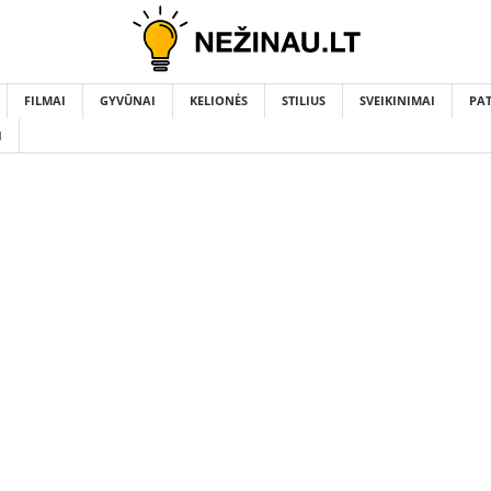
FILMAI
GYVŪNAI
KELIONĖS
STILIUS
SVEIKINIMAI
PA
I