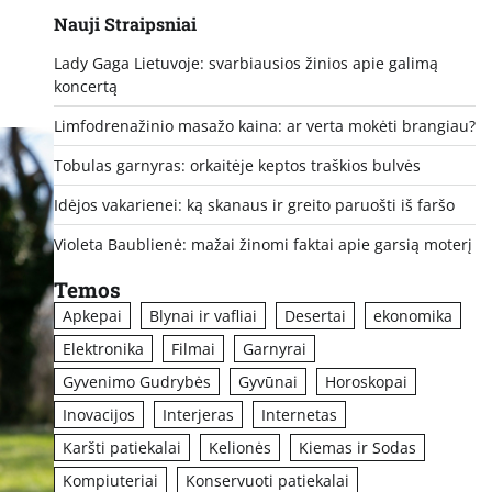
Nauji Straipsniai
Lady Gaga Lietuvoje: svarbiausios žinios apie galimą
koncertą
Limfodrenažinio masažo kaina: ar verta mokėti brangiau?
Tobulas garnyras: orkaitėje keptos traškios bulvės
Idėjos vakarienei: ką skanaus ir greito paruošti iš faršo
Violeta Baublienė: mažai žinomi faktai apie garsią moterį
Temos
Apkepai
Blynai ir vafliai
Desertai
ekonomika
Elektronika
Filmai
Garnyrai
Gyvenimo Gudrybės
Gyvūnai
Horoskopai
Inovacijos
Interjeras
Internetas
Karšti patiekalai
Kelionės
Kiemas ir Sodas
Kompiuteriai
Konservuoti patiekalai