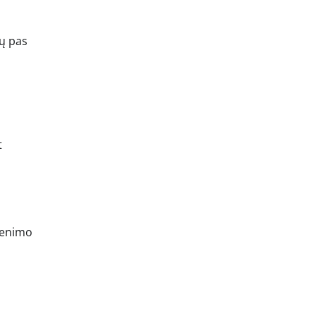
tų pas
t
yvenimo