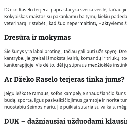
Džeko Raselo terjerai paprastai yra sveika veislė, tačiau j
Kokybiškas maistas su pakankamu baltymų kiekiu padeda pal
veterinarą ir stebėti, kad šuo nepermaitintų – aktyviems š
Dresūra ir mokymas
Šie šunys yra labai protingi, tačiau gali būti užsispyrę. Dr
kantrybe. Jie greitai išmoksta įvairių komandų ir triukų, 
kaniterapijoje. Vis dėlto, dėl jų stipraus medžioklės insti
Ar Džeko Raselo terjeras tinka jums?
Jeigu ieškote ramaus, sofos kampelyje snaudžiančio šuns –
būdą, sportą, ilgus pasivaikščiojimus gamtoje ir norite tu
nuostabiu šeimos nariu. Jie puikiai sutaria su vaikais, mė
DUK – dažniausiai užduodami klaus