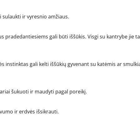
i sulaukti ir vyresnio amžiaus.
aus pradedantiesiems gali būti iššūkis. Visgi su kantrybe jie 
lės instinktas gali kelti iššūkių gyvenant su katėmis ar smulki
ariai šukuoti ir maudyti pagal poreikį.
yvumo ir erdvės išsikrauti.