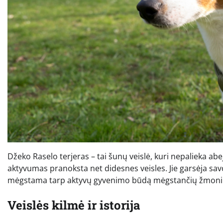
Džeko Raselo terjeras – tai šunų veislė, kuri nepalieka abej
aktyvumas pranoksta net didesnes veisles. Jie garsėja sav
mėgstama tarp aktyvų gyvenimo būdą mėgstančių žmoni
Veislės kilmė ir istorija