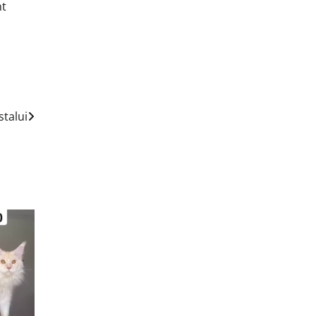
nt
stalui