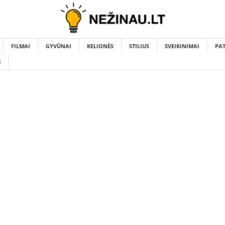
FILMAI
GYVŪNAI
KELIONĖS
STILIUS
SVEIKINIMAI
PA
I