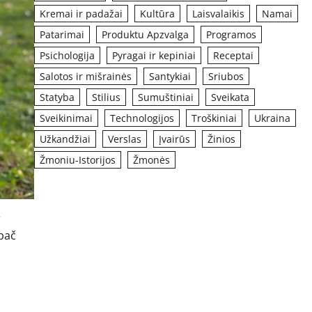
Kremai ir padažai
Kultūra
Laisvalaikis
Namai
Patarimai
Produktu Apzvalga
Programos
Psichologija
Pyragai ir kepiniai
Receptai
Salotos ir mišrainės
Santykiai
Sriubos
Statyba
Stilius
Sumuštiniai
Sveikata
Sveikinimai
Technologijos
Troškiniai
Ukraina
Užkandžiai
Verslas
Įvairūs
Žinios
Žmoniu-Istorijos
Žmonės
r
ypač