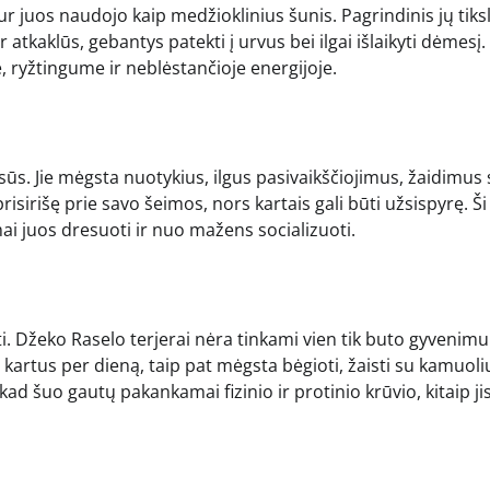
kur juos naudojo kaip medžioklinius šunis. Pagrindinis jų tiks
ir atkaklūs, gebantys patekti į urvus bei ilgai išlaikyti dėmesį. 
e, ryžtingume ir neblėstančioje energijoje.
lsūs. Jie mėgsta nuotykius, ilgus pasivaikščiojimus, žaidimus
prisirišę prie savo šeimos, nors kartais gali būti užsispyrę. Ši
ai juos dresuoti ir nuo mažens socializuoti.
ti. Džeko Raselo terjerai nėra tinkami vien tik buto gyvenimu
is kartus per dieną, taip pat mėgsta bėgioti, žaisti su kamuoli
ad šuo gautų pakankamai fizinio ir protinio krūvio, kitaip jis