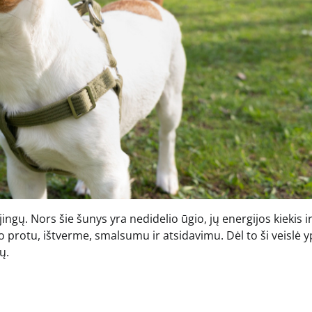
ingų. Nors šie šunys yra nedidelio ūgio, jų energijos kiekis i
o protu, ištverme, smalsumu ir atsidavimu. Dėl to ši veislė 
ų.