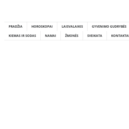
Skip
to
content
PRADŽIA
HOROSKOPAI
LAISVALAIKIS
GYVENIMO GUDRYBĖS
KIEMAS IR SODAS
NAMAI
ŽMONĖS
SVEIKATA
KONTAKTA