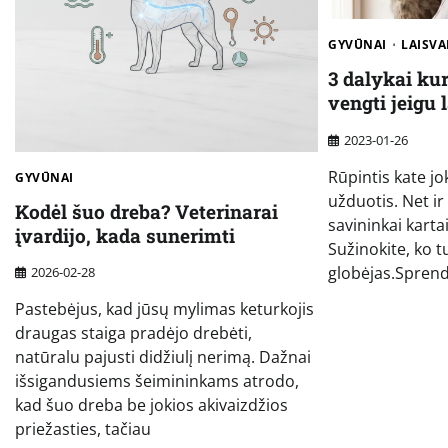
GYVŪNAI
LAISVA
3 dalykai ku
vengti jeigu 
2023-01-26
Rūpintis kate j
GYVŪNAI
užduotis. Net ir
Kodėl šuo dreba? Veterinarai
savininkai kartai
įvardijo, kada sunerimti
Sužinokite, ko t
globėjas.Sprend
2026-02-28
Pastebėjus, kad jūsų mylimas keturkojis
draugas staiga pradėjo drebėti,
natūralu pajusti didžiulį nerimą. Dažnai
išsigandusiems šeimininkams atrodo,
kad šuo dreba be jokios akivaizdžios
priežasties, tačiau