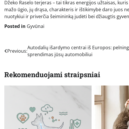
Džeko Raselo terjeras – tai tikras energijos užtaisas, kur
mažo ūgio, jų drąsa, charakteris ir ištikimybė daro juos n
nuotykiui ir priverčia šeimininką judėti bei džiaugtis gyve
Posted in
Gyvūnai
Navigacija
Autodalių išardymo centrai iš Europos: pelnin
Previous:
sprendimas jūsų automobiliui
tarp
įrašų
Rekomenduojami straipsniai