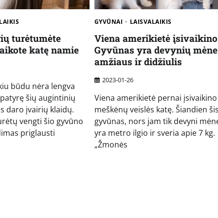
LAIKIS
GYVŪNAI
LAISVALAIKIS
rių turėtumėte
Viena amerikietė įsivaikino
laikote katę namie
Gyvūnas yra devynių mėne
amžiaus ir didžiulis
2023-01-26
okiu būdu nėra lengva
 patyrę šių augintinių
Viena amerikietė pernai įsivaikin
s daro įvairių klaidų.
meškėnų veislės katę. Šiandien ši
urėtų vengti šio gyvūno
gyvūnas, nors jam tik devyni mėne
imas priglausti
yra metro ilgio ir sveria apie 7 kg.
„Žmonės