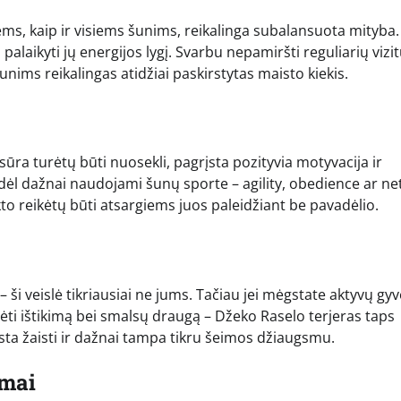
iems, kaip ir visiems šunims, reikalinga subalansuota mityba.
aikyti jų energijos lygį. Svarbu nepamiršti reguliarių vizi
unims reikalingas atidžiai paskirstytas maisto kiekis.
esūra turėtų būti nuosekli, pagrįsta pozityvia motyvacija ir
todėl dažnai naudojami šunų sporte – agility, obedience ar ne
nkto reikėtų būti atsargiems juos paleidžiant be pavadėlio.
 ši veislė tikriausiai ne jums. Tačiau jei mėgstate aktyvų g
rėti ištikimą bei smalsų draugą – Džeko Raselo terjeras taps
gsta žaisti ir dažnai tampa tikru šeimos džiaugsmu.
imai