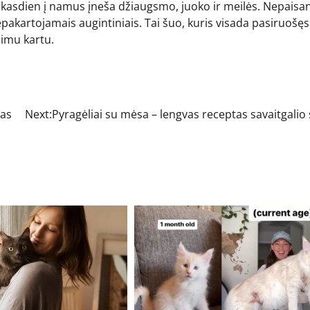
is kasdien į namus įneša džiaugsmo, juoko ir meilės. Nepaisa
epakartojamais augintiniais. Tai šuo, kuris visada pasiruošęs
nimu kartu.
gas
Next:
Pyragėliai su mėsa – lengvas receptas savaitgalio 