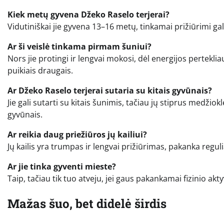
Kiek metų gyvena Džeko Raselo terjerai?
Vidutiniškai jie gyvena 13–16 metų, tinkamai prižiūrimi gal
Ar ši veislė tinkama pirmam šuniui?
Nors jie protingi ir lengvai mokosi, dėl energijos pertekli
puikiais draugais.
Ar Džeko Raselo terjerai sutaria su kitais gyvūnais?
Jie gali sutarti su kitais šunimis, tačiau jų stiprus medžiok
gyvūnais.
Ar reikia daug priežiūros jų kailiui?
Jų kailis yra trumpas ir lengvai prižiūrimas, pakanka reguli
Ar jie tinka gyventi mieste?
Taip, tačiau tik tuo atveju, jei gaus pakankamai fizinio akt
Mažas šuo, bet didelė širdis