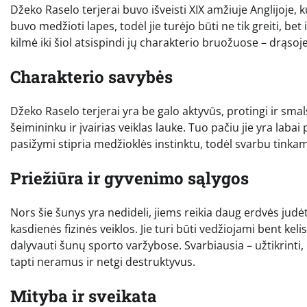
Džeko Raselo terjerai buvo išveisti XIX amžiuje Anglijoje, 
buvo medžioti lapes, todėl jie turėjo būti ne tik greiti, bet 
kilmė iki šiol atsispindi jų charakterio bruožuose – drąsoj
Charakterio savybės
Džeko Raselo terjerai yra be galo aktyvūs, protingi ir sma
šeimininku ir įvairias veiklas lauke. Tuo pačiu jie yra labai 
pasižymi stipria medžioklės instinktu, todėl svarbu tinkam
Priežiūra ir gyvenimo sąlygos
Nors šie šunys yra nedideli, jiems reikia daug erdvės judė
kasdienės fizinės veiklos. Jie turi būti vedžiojami bent kel
dalyvauti šunų sporto varžybose. Svarbiausia – užtikrinti, k
tapti neramus ir netgi destruktyvus.
Mityba ir sveikata