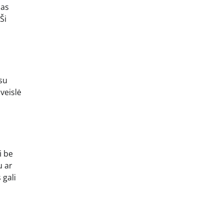
las
Ši
 su
 veislė
i be
u ar
 gali