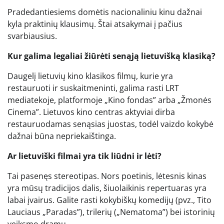
Pradedantiesiems domėtis nacionaliniu kinu dažnai
kyla praktinių klausimų. Štai atsakymai į pačius
svarbiausius.
Kur galima legaliai žiūrėti senąją lietuvišką klasiką?
Daugelį lietuvių kino klasikos filmų, kurie yra
restauruoti ir suskaitmeninti, galima rasti LRT
mediatekoje, platformoje „Kino fondas” arba „Žmonės
Cinema”. Lietuvos kino centras aktyviai dirba
restauruodamas senąsias juostas, todėl vaizdo kokybė
dažnai būna nepriekaištinga.
Ar lietuviški filmai yra tik liūdni ir lėti?
Tai pasenęs stereotipas. Nors poetinis, lėtesnis kinas
yra mūsų tradicijos dalis, šiuolaikinis repertuaras yra
labai įvairus. Galite rasti kokybiškų komedijų (pvz., Tito
Lauciaus „Paradas”), trilerių („Nematoma”) bei istorinių
veiksmo dramų.