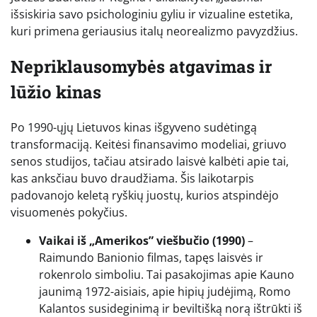
išsiskiria savo psichologiniu gyliu ir vizualine estetika,
kuri primena geriausius italų neorealizmo pavyzdžius.
Nepriklausomybės atgavimas ir
lūžio kinas
Po 1990-ųjų Lietuvos kinas išgyveno sudėtingą
transformaciją. Keitėsi finansavimo modeliai, griuvo
senos studijos, tačiau atsirado laisvė kalbėti apie tai,
kas anksčiau buvo draudžiama. Šis laikotarpis
padovanojo keletą ryškių juostų, kurios atspindėjo
visuomenės pokyčius.
Vaikai iš „Amerikos” viešbučio (1990)
–
Raimundo Banionio filmas, tapęs laisvės ir
rokenrolo simboliu. Tai pasakojimas apie Kauno
jaunimą 1972-aisiais, apie hipių judėjimą, Romo
Kalantos susideginimą ir beviltišką norą ištrūkti iš