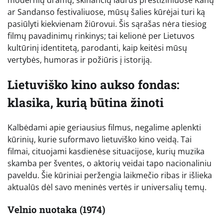
ar Sandanso festivaliuose, mūsų šalies kūrėjai turi ką
pasiūlyti kiekvienam žiūrovui. Šis sąrašas nėra tiesiog
filmų pavadinimų rinkinys; tai kelionė per Lietuvos
kultūrinį identitetą, parodanti, kaip keitėsi mūsų
vertybės, humoras ir požiūris į istoriją.
Lietuviško kino aukso fondas:
klasika, kurią būtina žinoti
Kalbėdami apie geriausius filmus, negalime aplenkti
kūrinių, kurie suformavo lietuviško kino veidą. Tai
filmai, cituojami kasdienėse situacijose, kurių muzika
skamba per šventes, o aktorių veidai tapo nacionaliniu
paveldu. Šie kūriniai peržengia laikmečio ribas ir išlieka
aktualūs dėl savo meninės vertės ir universalių temų.
Velnio nuotaka (1974)