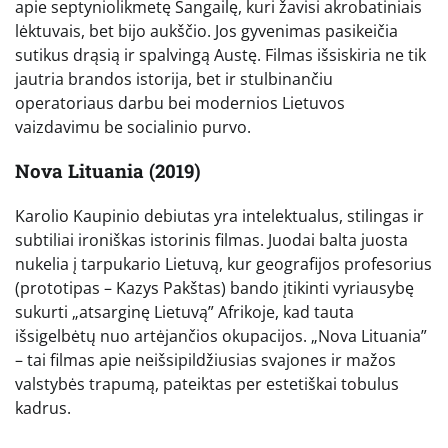
apie septyniolikmetę Sangailę, kuri žavisi akrobatiniais
lėktuvais, bet bijo aukščio. Jos gyvenimas pasikeičia
sutikus drąsią ir spalvingą Austę. Filmas išsiskiria ne tik
jautria brandos istorija, bet ir stulbinančiu
operatoriaus darbu bei modernios Lietuvos
vaizdavimu be socialinio purvo.
Nova Lituania (2019)
Karolio Kaupinio debiutas yra intelektualus, stilingas ir
subtiliai ironiškas istorinis filmas. Juodai balta juosta
nukelia į tarpukario Lietuvą, kur geografijos profesorius
(prototipas – Kazys Pakštas) bando įtikinti vyriausybę
sukurti „atsarginę Lietuvą” Afrikoje, kad tauta
išsigelbėtų nuo artėjančios okupacijos. „Nova Lituania”
– tai filmas apie neišsipildžiusias svajones ir mažos
valstybės trapumą, pateiktas per estetiškai tobulus
kadrus.