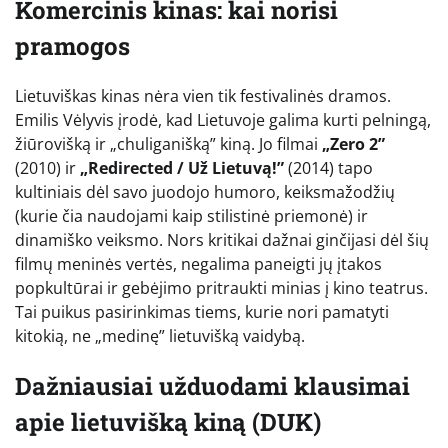
Komercinis kinas: kai norisi
pramogos
Lietuviškas kinas nėra vien tik festivalinės dramos.
Emilis Vėlyvis įrodė, kad Lietuvoje galima kurti pelningą,
žiūrovišką ir „chuliganišką” kiną. Jo filmai
„Zero 2”
(2010) ir
„Redirected / Už Lietuvą!”
(2014) tapo
kultiniais dėl savo juodojo humoro, keiksmažodžių
(kurie čia naudojami kaip stilistinė priemonė) ir
dinamiško veiksmo. Nors kritikai dažnai ginčijasi dėl šių
filmų meninės vertės, negalima paneigti jų įtakos
popkultūrai ir gebėjimo pritraukti minias į kino teatrus.
Tai puikus pasirinkimas tiems, kurie nori pamatyti
kitokią, ne „medinę” lietuvišką vaidybą.
Dažniausiai užduodami klausimai
apie lietuvišką kiną (DUK)