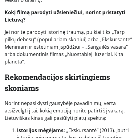
Kokį filmą parodyti užsieniečiui, norint pristatyti
Lietuvą?
Jei norite parodyti istorinę traumą, puikiai tiks „Tarp
pilkų debesų” (populiariam skoniui) arba „Ekskursantė”.
Meniniam ir estetiniam įspūdžiui – „Sangailės vasara”
arba dokumentinis filmas „Nuostabieji lūzeriai. Kita
planeta”.
Rekomendacijos skirtingiems
skoniams
Norint nepasiklysti gausybėje pavadinimų, verta
atsižvelgti į tai, kokią emociją norite patirti šį vakarą.
Lietuviškas kinas gali pasiūlyti platų spektrą:
Istorijos mėgėjams:
„Ekskursantė” (2013). Jautri
istorija apie mergaitę, kuri pabėgo iš tremties