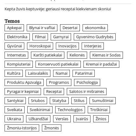
Kepta žuvis keptuvėje: geriausi receptai kiekvienam skoniui
Temos
Apkepai
Blynai ir vafliai
Desertai
ekonomika
Elektronika
Filmai
Garnyrai
Gyvenimo Gudrybės
Gyvūnai
Horoskopai
Inovacijos
Interjeras
Internetas
Karšti patiekalai
Kelionės
Kiemas ir Sodas
Kompiuteriai
Konservuoti patiekalai
Kremai ir padažai
Kultūra
Laisvalaikis
Namai
Patarimai
Produktu Apzvalga
Programos
Psichologija
Pyragai ir kepiniai
Receptai
Salotos ir mišrainės
Santykiai
Sriubos
Statyba
Stilius
Sumuštiniai
Sveikata
Sveikinimai
Technologijos
Troškiniai
Ukraina
Užkandžiai
Verslas
Įvairūs
Žinios
Žmoniu-Istorijos
Žmonės