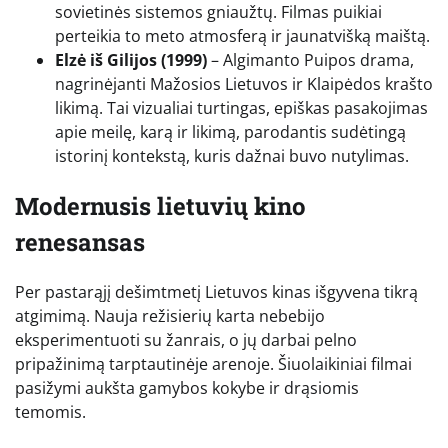
sovietinės sistemos gniaužtų. Filmas puikiai
perteikia to meto atmosferą ir jaunatvišką maištą.
Elzė iš Gilijos (1999)
– Algimanto Puipos drama,
nagrinėjanti Mažosios Lietuvos ir Klaipėdos krašto
likimą. Tai vizualiai turtingas, epiškas pasakojimas
apie meilę, karą ir likimą, parodantis sudėtingą
istorinį kontekstą, kuris dažnai buvo nutylimas.
Modernusis lietuvių kino
renesansas
Per pastarąjį dešimtmetį Lietuvos kinas išgyvena tikrą
atgimimą. Nauja režisierių karta nebebijo
eksperimentuoti su žanrais, o jų darbai pelno
pripažinimą tarptautinėje arenoje. Šiuolaikiniai filmai
pasižymi aukšta gamybos kokybe ir drąsiomis
temomis.