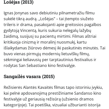
Lošėjas (2013)
Ignas Jonynas savo debiutiniu pilnametražiu filmu
sukėlė tikrą audrą. „Lošėjas” – tai įtempto siužeto
trileris ir drama, pasakojanti apie greitosios pagalbos
gydytoją Vincentą, kuris sukuria nelegalų lažybų
žaidimą, susijusį su pacientų mirtimi. Filmas aštriai
kritikuoja cinizmą ir moralinį nuosmukį, kartu
išlaikydamas žiūrovo dėmesį iki paskutinės minutės. Tai
buvo vienas pirmųjų modernių lietuviškų filmų,
sėkmingai keliavusių per tarptautinius festivalius ir
rodytas San Sebastiano kino festivalyje.
Sangailės vasara (2015)
Režisierės Alantės Kavaitės filmas tapo istoriniu įvykiu,
kai pelnė apdovanojimą prestižiniame Sandanso kino
festivalyje už geriausią režisūrą (užsienio dramos
kategorijoje). Tai poetiška, vizualiai užburianti istorija