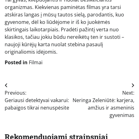
organizmas. Kiekvienas paminėtas filmas yra tarsi
atskiras langas į mūsų tautos sielą, parodantis, kuo
gyvenome, dėl ko liūdėjome ir iš ko juokėmės
skirtingais laikotarpiais. Pradėti pažintį verta nuo
klasikos, tačiau jokiu būdu nereikėtų ten ir sustoti –
naujoji kūrėjų karta nuolat stebina pasaulį
originaliomis idėjomis.
Posted in
Filmai
Navigacija
Previous:
Next:
tarp
Geriausi detektyvai vakarui:
Neringa Zeleniūtė: karjera,
įrašų
pabaigos tikrai nenuspėsite
amžius ir asmeninis
gyvenimas
Rekomenduojami straipsniai