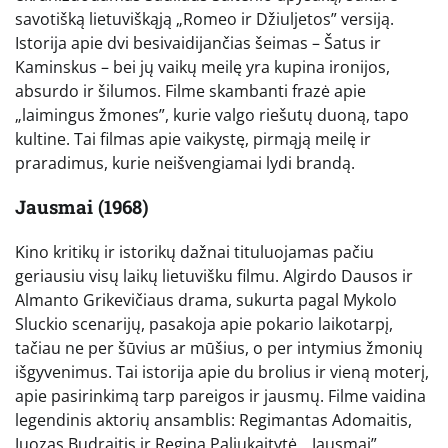
savotišką lietuviškąją „Romeo ir Džiuljetos” versiją.
Istorija apie dvi besivaidijančias šeimas – Šatus ir
Kaminskus – bei jų vaikų meilę yra kupina ironijos,
absurdo ir šilumos. Filme skambanti frazė apie
„laimingus žmones”, kurie valgo riešutų duoną, tapo
kultine. Tai filmas apie vaikystę, pirmąją meilę ir
praradimus, kurie neišvengiamai lydi brandą.
Jausmai (1968)
Kino kritikų ir istorikų dažnai tituluojamas pačiu
geriausiu visų laikų lietuvišku filmu. Algirdo Dausos ir
Almanto Grikevičiaus drama, sukurta pagal Mykolo
Sluckio scenarijų, pasakoja apie pokario laikotarpį,
tačiau ne per šūvius ar mūšius, o per intymius žmonių
išgyvenimus. Tai istorija apie du brolius ir vieną moterį,
apie pasirinkimą tarp pareigos ir jausmų. Filme vaidina
legendinis aktorių ansamblis: Regimantas Adomaitis,
Juozas Budraitis ir Regina Paliukaitytė. „Jausmai”