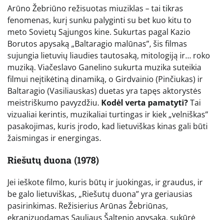
Arūno Žebriūno režisuotas miuziklas – tai tikras
fenomenas, kurį sunku palyginti su bet kuo kitu to
meto Sovietų Sąjungos kine. Sukurtas pagal Kazio
Borutos apysaką „Baltaragio malūnas”, šis filmas
sujungia lietuvių liaudies tautosaką, mitologiją ir… roko
muziką. Viačeslavo Ganelino sukurta muzika suteikia
filmui neįtikėtiną dinamiką, o Girdvainio (Pinčiukas) ir
Baltaragio (Vasiliauskas) duetas yra tapęs aktorystės
meistriškumo pavyzdžiu.
Kodėl verta pamatyti?
Tai
vizualiai kerintis, muzikaliai turtingas ir kiek „velniškas”
pasakojimas, kuris įrodo, kad lietuviškas kinas gali būti
žaismingas ir energingas.
Riešutų duona (1978)
Jei ieškote filmo, kuris būtų ir juokingas, ir graudus, ir
be galo lietuviškas, „Riešutų duona” yra geriausias
pasirinkimas. Režisierius Arūnas Žebriūnas,
ekranizuodamas Sauliaus Šaltenio apysaką, sukūrė