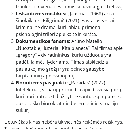
traukinio ir viena pėsčiomis keliavo atgal į Lietuvą.
Ieškantiems mistikos:
„Jausmai” (1968) arba
šiuolaikinis „Piligrimai” (2021). Pastarasis – tai
kriminalinė drama, kuri labiau primena
psichologinį trilerį apie kaltę ir kerštą.
Dokumentikos fanams:
Arūno Matelio
„Nuostabieji lūzeriai. Kita planeta”. Tai filmas apie
„gregory” – dviratininkus, kurių užduotis yra
padėti laimėti lyderiams. Filmas atskleidžia
pasiaukojimo grožį ir yra pelnęs gausybę
tarptautinių apdovanojimų.
Norintiems pasijuokti:
„Paradas” (2022).
Intelektuali, situacijų komedija apie buvusią porą,
kuri nori nutraukti bažnytinę santuoką ir patenka į
absurdiškų biurokratinių bei emocinių situacijų
sūkurį.
Lietuviškas kinas nebėra tik vietinės reikšmės reiškinys.
Tai gyvas, kvėpuojantis ir nuolat besikeičiantis