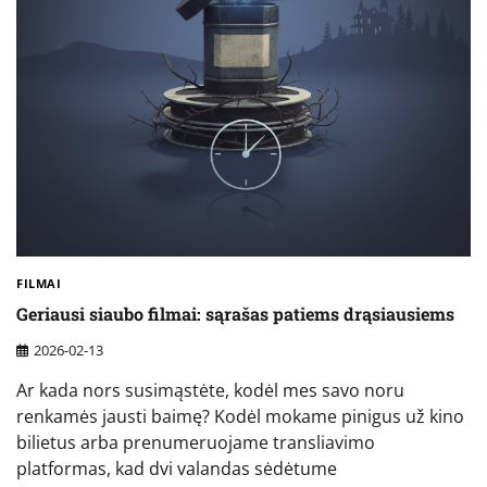
FILMAI
Geriausi siaubo filmai: sąrašas patiems drąsiausiems
2026-02-13
Ar kada nors susimąstėte, kodėl mes savo noru
renkamės jausti baimę? Kodėl mokame pinigus už kino
bilietus arba prenumeruojame transliavimo
platformas, kad dvi valandas sėdėtume