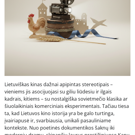
Lietuviškas kinas dažnai apipintas stereotipais –
vieniems jis asocijuojasi su giliu liūdesiu ir ilgais
kadrais, kitiems – su nostalgiška sovietmečio klasika ar
šiuolaikiniais komerciniais eksperimentais. Tačiau tiesa
ta, kad Lietuvos kino istorija yra be galo turtinga,
įvairiapusė ir, svarbiausia, unikali pasauliniame
kontekste. Nuo poetinės dokumentikos šaknų iki
modernių dramų, skinančių laurus prestižiniuose Kanų