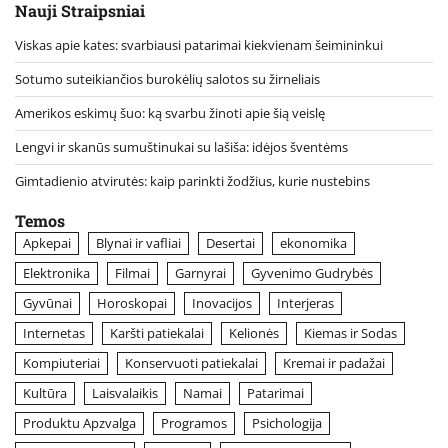
Nauji Straipsniai
Viskas apie kates: svarbiausi patarimai kiekvienam šeimininkui
Sotumo suteikiančios burokėlių salotos su žirneliais
Amerikos eskimų šuo: ką svarbu žinoti apie šią veislę
Lengvi ir skanūs sumuštinukai su lašiša: idėjos šventėms
Gimtadienio atvirutės: kaip parinkti žodžius, kurie nustebins
Temos
Apkepai
Blynai ir vafliai
Desertai
ekonomika
Elektronika
Filmai
Garnyrai
Gyvenimo Gudrybės
Gyvūnai
Horoskopai
Inovacijos
Interjeras
Internetas
Karšti patiekalai
Kelionės
Kiemas ir Sodas
Kompiuteriai
Konservuoti patiekalai
Kremai ir padažai
Kultūra
Laisvalaikis
Namai
Patarimai
Produktu Apzvalga
Programos
Psichologija