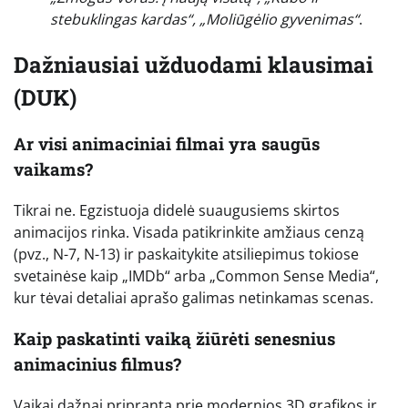
stebuklingas kardas“, „Moliūgėlio gyvenimas“
.
Dažniausiai užduodami klausimai
(DUK)
Ar visi animaciniai filmai yra saugūs
vaikams?
Tikrai ne. Egzistuoja didelė suaugusiems skirtos
animacijos rinka. Visada patikrinkite amžiaus cenzą
(pvz., N-7, N-13) ir paskaitykite atsiliepimus tokiose
svetainėse kaip „IMDb“ arba „Common Sense Media“,
kur tėvai detaliai aprašo galimas netinkamas scenas.
Kaip paskatinti vaiką žiūrėti senesnius
animacinius filmus?
Vaikai dažnai pripranta prie modernios 3D grafikos ir