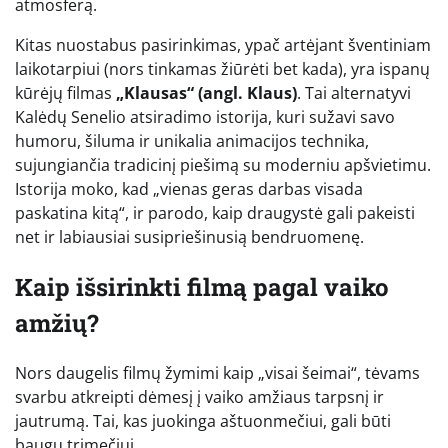
atmosferą.
Kitas nuostabus pasirinkimas, ypač artėjant šventiniam
laikotarpiui (nors tinkamas žiūrėti bet kada), yra ispanų
kūrėjų filmas
„Klausas“ (angl. Klaus)
. Tai alternatyvi
Kalėdų Senelio atsiradimo istorija, kuri sužavi savo
humoru, šiluma ir unikalia animacijos technika,
sujungiančia tradicinį piešimą su moderniu apšvietimu.
Istorija moko, kad „vienas geras darbas visada
paskatina kitą“, ir parodo, kaip draugystė gali pakeisti
net ir labiausiai susipriešinusią bendruomenę.
Kaip išsirinkti filmą pagal vaiko
amžių?
Nors daugelis filmų žymimi kaip „visai šeimai“, tėvams
svarbu atkreipti dėmesį į vaiko amžiaus tarpsnį ir
jautrumą. Tai, kas juokinga aštuonmečiui, gali būti
baugu trimečiui.