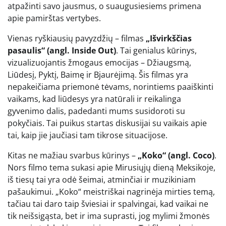
atpažinti savo jausmus, o suaugusiesiems primena
apie pamirštas vertybes.
Vienas ryškiausių pavyzdžių – filmas
„Išvirkščias
pasaulis“ (angl. Inside Out)
. Tai genialus kūrinys,
vizualizuojantis žmogaus emocijas – Džiaugsmą,
Liūdesį, Pyktį, Baimę ir Bjaurėjimą. Šis filmas yra
nepakeičiama priemonė tėvams, norintiems paaiškinti
vaikams, kad liūdesys yra natūrali ir reikalinga
gyvenimo dalis, padedanti mums susidoroti su
pokyčiais. Tai puikus startas diskusijai su vaikais apie
tai, kaip jie jaučiasi tam tikrose situacijose.
Kitas ne mažiau svarbus kūrinys –
„Koko“ (angl. Coco)
.
Nors filmo tema sukasi apie Mirusiųjų dieną Meksikoje,
iš tiesų tai yra odė šeimai, atminčiai ir muzikiniam
pašaukimui. „Koko“ meistriškai nagrinėja mirties temą,
tačiau tai daro taip šviesiai ir spalvingai, kad vaikai ne
tik neišsigąsta, bet ir ima suprasti, jog mylimi žmonės