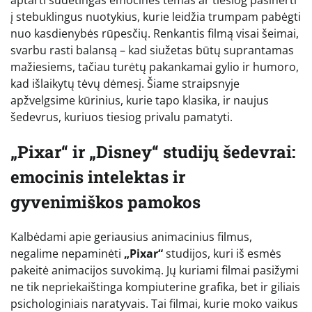
į stebuklingus nuotykius, kurie leidžia trumpam pabėgti
nuo kasdienybės rūpesčių. Renkantis filmą visai šeimai,
svarbu rasti balansą – kad siužetas būtų suprantamas
mažiesiems, tačiau turėtų pakankamai gylio ir humoro,
kad išlaikytų tėvų dėmesį. Šiame straipsnyje
apžvelgsime kūrinius, kurie tapo klasika, ir naujus
šedevrus, kuriuos tiesiog privalu pamatyti.
„Pixar“ ir „Disney“ studijų šedevrai:
emocinis intelektas ir
gyvenimiškos pamokos
Kalbėdami apie geriausius animacinius filmus,
negalime nepaminėti
„Pixar“
studijos, kuri iš esmės
pakeitė animacijos suvokimą. Jų kuriami filmai pasižymi
ne tik nepriekaištinga kompiuterine grafika, bet ir giliais
psichologiniais naratyvais. Tai filmai, kurie moko vaikus