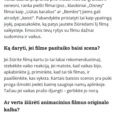
senesni, ranka piešti filmai (pvz., klasikiniai „Disney“
filmai kaip „Liūtas karalius“ ar „Bembis“) jiems gali
atrodyti „keisti“. Pabandykite pristatyti tai kaip ypatingą
įvykį, papasakokite, ką patys jautėte žiūrėdami šį filmą
vaikystėje. Emocinis tėvų ryšys su filmu dažnai
sudomina ir vaikus.
Ką daryti, jei filme pasitaiko baisi scena?
Jei žiūrite filmą kartu (o tai labai rekomenduotina),
stebėkite vaiko reakciją. Jei matote, kad vaikas bijo,
apkabinkite jį, priminkite, kad tai tik filmas, ir
paaiškinkite, kas vyksta. Kartais baisios scenos yra puiki
proga išmokti įveikti baimę saugioje namų aplinkoje.
Tačiau jei vaikas prašo išjungti – gerbkite jo norą.
Ar verta žiūrėti animacinius filmus originalo
kalba?