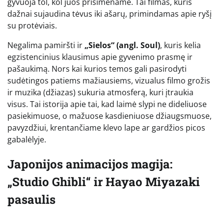
gyvuoja tol, kol juos prisimename. Tai filmas, kuris
dažnai sujaudina tėvus iki ašarų, primindamas apie ryšį
su protėviais.
Negalima pamiršti ir
„Sielos“ (angl. Soul)
, kuris kelia
egzistencinius klausimus apie gyvenimo prasmę ir
pašaukimą. Nors kai kurios temos gali pasirodyti
sudėtingos patiems mažiausiems, vizualus filmo grožis
ir muzika (džiazas) sukuria atmosferą, kuri įtraukia
visus. Tai istorija apie tai, kad laimė slypi ne dideliuose
pasiekimuose, o mažuose kasdieniuose džiaugsmuose,
pavyzdžiui, krentančiame klevo lape ar gardžios picos
gabalėlyje.
Japonijos animacijos magija:
„Studio Ghibli“ ir Hayao Miyazaki
pasaulis