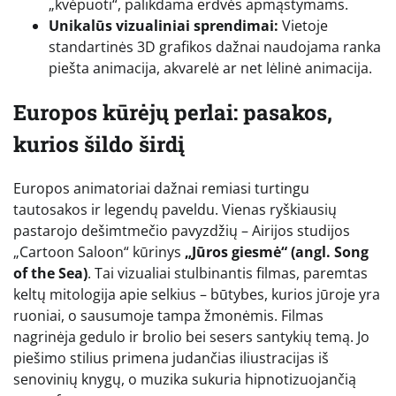
„kvėpuoti“, palikdama erdvės apmąstymams.
Unikalūs vizualiniai sprendimai:
Vietoje
standartinės 3D grafikos dažnai naudojama ranka
piešta animacija, akvarelė ar net lėlinė animacija.
Europos kūrėjų perlai: pasakos,
kurios šildo širdį
Europos animatoriai dažnai remiasi turtingu
tautosakos ir legendų paveldu. Vienas ryškiausių
pastarojo dešimtmečio pavyzdžių – Airijos studijos
„Cartoon Saloon“ kūrinys
„Jūros giesmė“ (angl. Song
of the Sea)
. Tai vizualiai stulbinantis filmas, paremtas
keltų mitologija apie selkius – būtybes, kurios jūroje yra
ruoniai, o sausumoje tampa žmonėmis. Filmas
nagrinėja gedulo ir brolio bei sesers santykių temą. Jo
piešimo stilius primena judančias iliustracijas iš
senovinių knygų, o muzika sukuria hipnotizuojančią