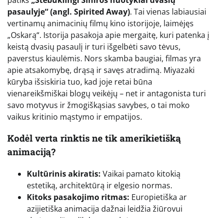
pasaulyje“ (angl. Spirited Away)
. Tai vienas labiausiai
vertinamų animacinių filmų kino istorijoje, laimėjęs
„Oskarą“. Istorija pasakoja apie mergaitę, kuri patenka į
keistą dvasių pasaulį ir turi išgelbėti savo tėvus,
paverstus kiaulėmis. Nors skamba baugiai, filmas yra
apie atsakomybę, drąsą ir savęs atradimą. Miyazaki
kūryba išsiskiria tuo, kad joje retai būna
vienareikšmiškai blogų veikėjų – net ir antagonista turi
savo motyvus ir žmogiškąsias savybes, o tai moko
vaikus kritinio mąstymo ir empatijos.
Kodėl verta rinktis ne tik amerikietišką
animaciją?
Kultūrinis akiratis:
Vaikai pamato kitokią
estetiką, architektūrą ir elgesio normas.
Kitoks pasakojimo ritmas:
Europietiška ar
azijietiška animacija dažnai leidžia žiūrovui