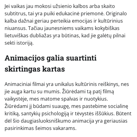
Jei vaikas jau mokosi užsienio kalbos arba skaito
subtitrus, tai yra puiki edukacinė priemonė. Originalo
kalba dažnai geriau perteikia emocijas ir kultūrinius
niuansus. Tačiau jaunesniems vaikams kokybiškas
lietuviškas dubliažas yra būtinas, kad jie galėtų pilnai
sekti istoriją.
Animacijos galia suartinti
skirtingas kartas
Animaciniai filmai yra unikalus kultūrinis reiškinys, nes
jie auga kartu su mumis. Žiūrėdami tą patį filmą
vaikystėje, mes matome spalvas ir nuotykius.
Žiūrėdami jį būdami suaugę, mes pastebime socialinę
kritiką, santykių psichologiją ir tėvystės iššūkius. Būtent
dėl šio daugiasluoksniškumo animacija yra geriausias
pasirinkimas šeimos vakarams.