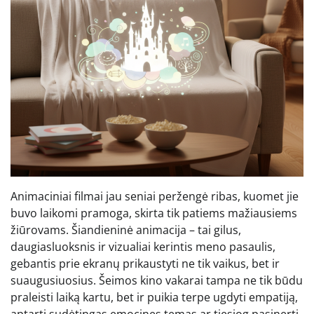
Animaciniai filmai jau seniai peržengė ribas, kuomet jie
buvo laikomi pramoga, skirta tik patiems mažiausiems
žiūrovams. Šiandieninė animacija – tai gilus,
daugiasluoksnis ir vizualiai kerintis meno pasaulis,
gebantis prie ekranų prikaustyti ne tik vaikus, bet ir
suaugusiuosius. Šeimos kino vakarai tampa ne tik būdu
praleisti laiką kartu, bet ir puikia terpe ugdyti empatiją,
aptarti sudėtingas emocines temas ar tiesiog pasinerti