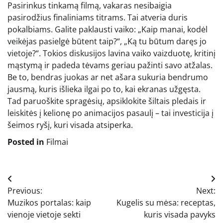
Pasirinkus tinkamą filmą, vakaras nesibaigia
pasirodžius finaliniams titrams. Tai atveria duris
pokalbiams. Galite paklausti vaiko: „Kaip manai, kodėl
veikėjas pasielgė būtent taip?“, „Ką tu būtum daręs jo
vietoje?“. Tokios diskusijos lavina vaiko vaizduotę, kritinį
mąstymą ir padeda tėvams geriau pažinti savo atžalas.
Be to, bendras juokas ar net ašara sukuria bendrumo
jausmą, kuris išlieka ilgai po to, kai ekranas užgęsta.
Tad paruoškite spragėsių, apsiklokite šiltais pledais ir
leiskitės į kelionę po animacijos pasaulį – tai investicija į
šeimos ryšį, kuri visada atsiperka.
Posted in
Filmai
Navigacija
Previous:
Next:
tarp
Muzikos portalas: kaip
Kugelis su mėsa: receptas,
įrašų
vienoje vietoje sekti
kuris visada pavyks