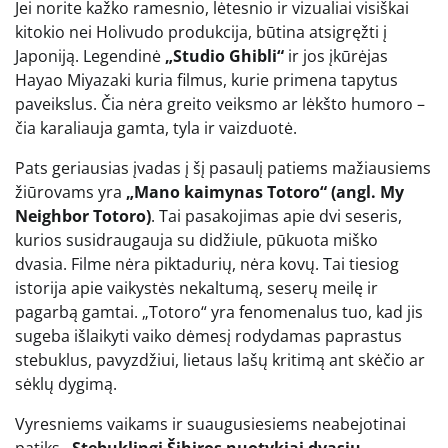
Jei norite kažko ramesnio, lėtesnio ir vizualiai visiškai
kitokio nei Holivudo produkcija, būtina atsigręžti į
Japoniją. Legendinė
„Studio Ghibli“
ir jos įkūrėjas
Hayao Miyazaki kuria filmus, kurie primena tapytus
paveikslus. Čia nėra greito veiksmo ar lėkšto humoro –
čia karaliauja gamta, tyla ir vaizduotė.
Pats geriausias įvadas į šį pasaulį patiems mažiausiems
žiūrovams yra
„Mano kaimynas Totoro“ (angl. My
Neighbor Totoro)
. Tai pasakojimas apie dvi seseris,
kurios susidraugauja su didžiule, pūkuota miško
dvasia. Filme nėra piktadurių, nėra kovų. Tai tiesiog
istorija apie vaikystės nekaltumą, seserų meilę ir
pagarbą gamtai. „Totoro“ yra fenomenalus tuo, kad jis
sugeba išlaikyti vaiko dėmesį rodydamas paprastus
stebuklus, pavyzdžiui, lietaus lašų kritimą ant skėčio ar
sėklų dygimą.
Vyresniems vaikams ir suaugusiesiems neabejotinai
patiks
„Stebuklingi Šihiros nuotykiai dvasių