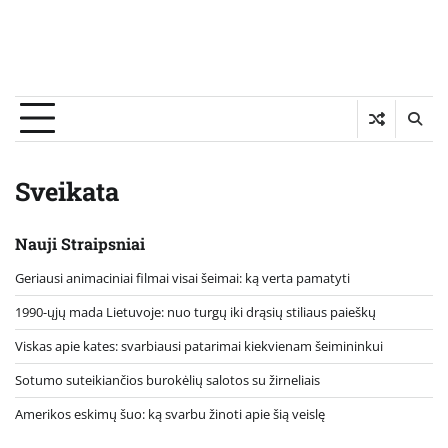
Sveikata
Nauji Straipsniai
Geriausi animaciniai filmai visai šeimai: ką verta pamatyti
1990-ųjų mada Lietuvoje: nuo turgų iki drąsių stiliaus paieškų
Viskas apie kates: svarbiausi patarimai kiekvienam šeimininkui
Sotumo suteikiančios burokėlių salotos su žirneliais
Amerikos eskimų šuo: ką svarbu žinoti apie šią veislę