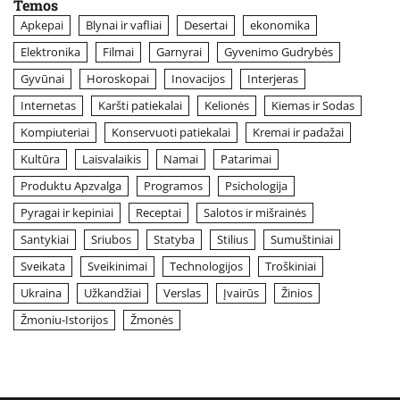
Temos
Apkepai
Blynai ir vafliai
Desertai
ekonomika
Elektronika
Filmai
Garnyrai
Gyvenimo Gudrybės
Gyvūnai
Horoskopai
Inovacijos
Interjeras
Internetas
Karšti patiekalai
Kelionės
Kiemas ir Sodas
Kompiuteriai
Konservuoti patiekalai
Kremai ir padažai
Kultūra
Laisvalaikis
Namai
Patarimai
Produktu Apzvalga
Programos
Psichologija
Pyragai ir kepiniai
Receptai
Salotos ir mišrainės
Santykiai
Sriubos
Statyba
Stilius
Sumuštiniai
Sveikata
Sveikinimai
Technologijos
Troškiniai
Ukraina
Užkandžiai
Verslas
Įvairūs
Žinios
Žmoniu-Istorijos
Žmonės