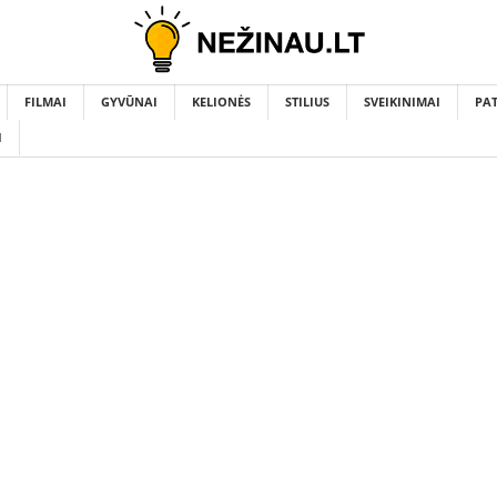
FILMAI
GYVŪNAI
KELIONĖS
STILIUS
SVEIKINIMAI
PA
I