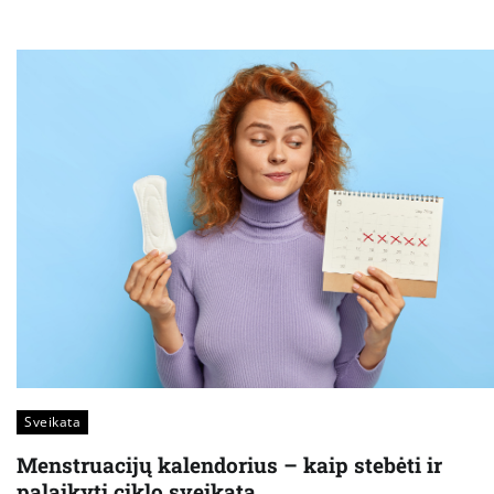
Sveikata
Menstruacijų kalendorius – kaip stebėti ir
palaikyti ciklo sveikatą