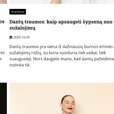
Sveikata
os
Dantų traumos: kaip apsaugoti šypseną nuo
sužalojimų
2025-10-25
Dantų traumos yra viena iš dažniausių burnos ertmės
eso
sužalojimų rūšių, su kuria susiduria tiek vaikai, tiek
s
suaugusieji. Nors daugelis mano, kad dantų pažeidima
nutinka tik