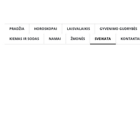
Skip
to
content
PRADŽIA
HOROSKOPAI
LAISVALAIKIS
GYVENIMO GUDRYBĖS
KIEMAS IR SODAS
NAMAI
ŽMONĖS
SVEIKATA
KONTAKTA