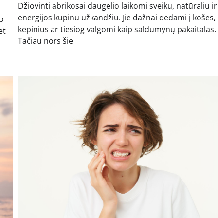
Džiovinti abrikosai daugelio laikomi sveiku, natūraliu ir
energijos kupinu užkandžiu. Jie dažnai dedami į košes,
io
kepinius ar tiesiog valgomi kaip saldumynų pakaitalas.
et
Tačiau nors šie