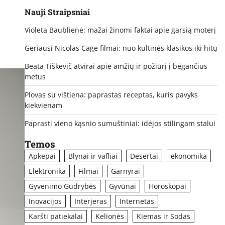
Nauji Straipsniai
Violeta Baublienė: mažai žinomi faktai apie garsią moterį
Geriausi Nicolas Cage filmai: nuo kultinės klasikos iki hitų
Beata Tiškevič atvirai apie amžių ir požiūrį į bėgančius
metus
Plovas su vištiena: paprastas receptas, kuris pavyks
kiekvienam
Paprasti vieno kąsnio sumuštiniai: idėjos stilingam stalui
Temos
Apkepai
Blynai ir vafliai
Desertai
ekonomika
Elektronika
Filmai
Garnyrai
Gyvenimo Gudrybės
Gyvūnai
Horoskopai
Inovacijos
Interjeras
Internetas
Karšti patiekalai
Kelionės
Kiemas ir Sodas