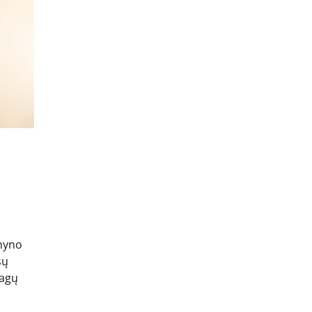
rnyno
sų
iagų