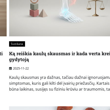
Sveikata
ti
Ką reiškia kaulų skausmas ir kada verta krei
gydytoją
2025-11-22
Kaulų skausmas yra dažnas, tačiau dažnai ignoruojam
simptomas, kuris gali kilti dėl įvairių priežasčių. Kartais 
būna laikinas, susijęs su fiziniu krūviu ar traumomis, t