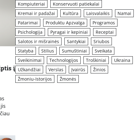
Kompiuteriai
Konservuoti patiekalai
Kremai ir padažai
Kultūra
Laisvalaikis
Namai
Patarimai
Produktu Apzvalga
Programos
Psichologija
Pyragai ir kepiniai
Receptai
Salotos ir mišrainės
Santykiai
Sriubos
Statyba
Stilius
Sumuštiniai
Sveikata
Sveikinimai
Technologijos
Troškiniai
Ukraina
ptis į
Užkandžiai
Verslas
Įvairūs
Žinios
Žmoniu-Istorijos
Žmonės
as
jis
ačiau