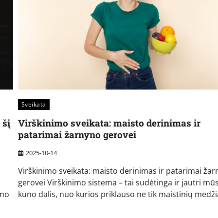
Sveikata
 šį
Virškinimo sveikata: maisto derinimas ir
patarimai žarnyno gerovei
2025-10-14
Virškinimo sveikata: maisto derinimas ir patarimai ža
gerovei Virškinimo sistema – tai sudėtinga ir jautri mū
imo
kūno dalis, nuo kurios priklauso ne tik maistinių medž