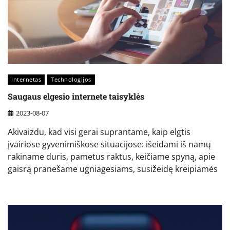
Internetas
Technologijos
Saugaus elgesio internete taisyklės
2023-08-07
Akivaizdu, kad visi gerai suprantame, kaip elgtis
įvairiose gyvenimiškose situacijose: išeidami iš namų
rakiname duris, pametus raktus, keičiame spyną, apie
gaisrą pranešame ugniagesiams, susižeidę kreipiamės