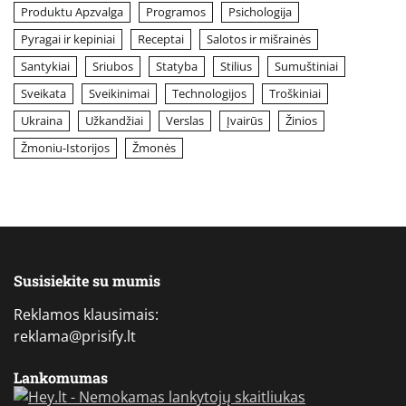
Produktu Apzvalga
Programos
Psichologija
Pyragai ir kepiniai
Receptai
Salotos ir mišrainės
Santykiai
Sriubos
Statyba
Stilius
Sumuštiniai
Sveikata
Sveikinimai
Technologijos
Troškiniai
Ukraina
Užkandžiai
Verslas
Įvairūs
Žinios
Žmoniu-Istorijos
Žmonės
Susisiekite su mumis
Reklamos klausimais:
reklama@prisify.lt
Lankomumas