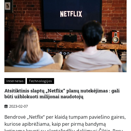
Internetas
Technologijos
Atsitiktinis slaptų „Netflix” planų nutekėjimas : gali
būti užblokuoti milijonai naudotojų
2023-02-07
Bendrovė „Netflix“ per klaidą tumpam paviešino gaires,
kuriose apibrėžiama, kaip per pirmą bandymą
ketinama kovoti su slaptažodžių dalijimusi Čilėje, Peru